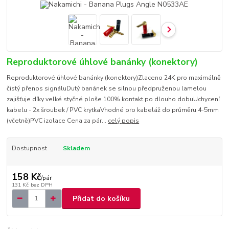
Reproduktorové úhlové banánky (konektory)
Reproduktorové úhlové banánky (konektory)Zlaceno 24K pro maximálně
čistý přenos signáluDutý banánek se silnou předpruženou lamelou
zajišťuje díky velké styčné ploše 100% kontakt po dlouho dobuUchycení
kabelu - 2x šroubek / PVC krytkaVhodné pro kabeláž do průměru 4-5mm
(včetně)PVC izolace Cena za pár...
celý popis
Dostupnost
Skladem
158 Kč
/
pár
131 Kč
bez DPH
Přidat do košíku