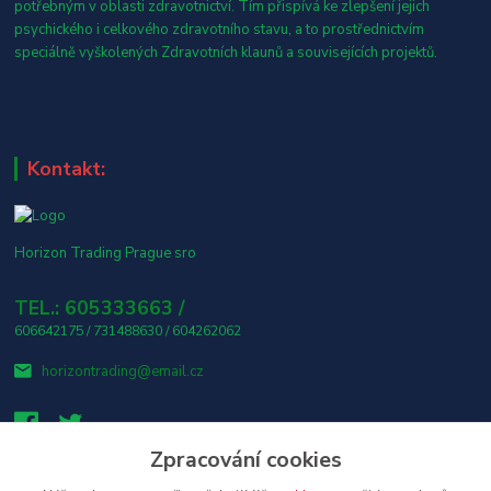
potřebným v oblasti zdravotnictví. Tím přispívá ke zlepšení jejich
psychického i celkového zdravotního stavu, a to prostřednictvím
speciálně vyškolených Zdravotních klaunů a souvisejících projektů.
Kontakt:
Horizon Trading Prague sro
TEL.: 605333663 /
606642175 / 731488630 / 604262062
horizontrading@email.cz
Zpracování cookies