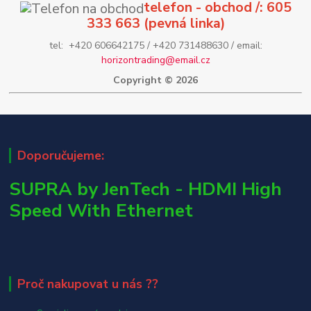
telefon - obchod /: 605
333 663 (pevná linka)
tel: +420 606642175 / +420 731488630 / email:
horizontrading@email.cz
Copyright © 2026
Doporučujeme:
SUPRA by JenTech - HDMI High
Speed With Ethernet
Proč nakupovat u nás ??