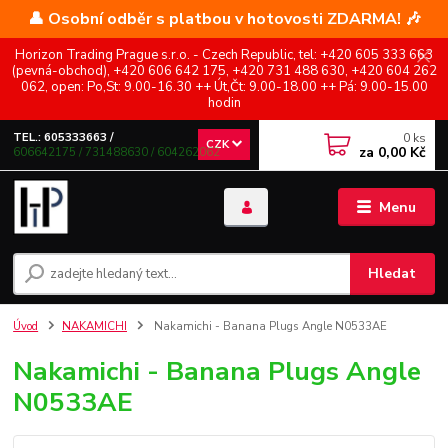
👤 Osobní odběr s platbou v hotovosti ZDARMA! 🎶
Horizon Trading Prague s.r.o. - Czech Republic, tel: +420 605 333 663
(pevná-obchod), +420 606 642 175, +420 731 488 630, +420 604 262
062, open: Po,St: 9.00-16.30 ++ Út,Čt: 9.00-18.00 ++ Pá: 9.00-15.00
hodin
0
ks
TEL.: 605333663 /
CZK
za
0,00 Kč
606642175 / 731488630 / 604262062
Menu
Hledat
Úvod
NAKAMICHI
Nakamichi - Banana Plugs Angle N0533AE
Nakamichi - Banana Plugs Angle
N0533AE