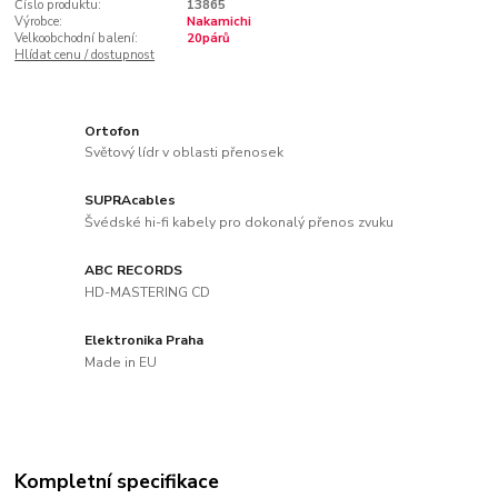
Číslo produktu:
13865
Výrobce:
Nakamichi
Velkoobchodní balení:
20párů
Hlídat cenu / dostupnost
Ortofon
Světový lídr v oblasti přenosek
SUPRAcables
Švédské hi-fi kabely pro dokonalý přenos zvuku
ABC RECORDS
HD-MASTERING CD
Elektronika Praha
Made in EU
Kompletní specifikace