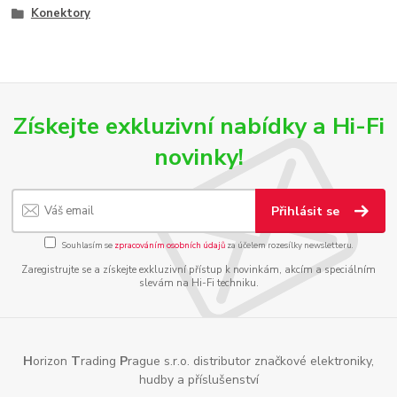
Konektory
Získejte exkluzivní nabídky a Hi-Fi
novinky!
Přihlásit se
Souhlasím se
zpracováním osobních údajů
za účelem rozesílky newsletteru.
Zaregistrujte se a získejte exkluzivní přístup k novinkám, akcím a speciálním
slevám na Hi-Fi techniku.
H
orizon
T
rading
P
rague s.r.o. distributor značkové elektroniky,
hudby a příslušenství