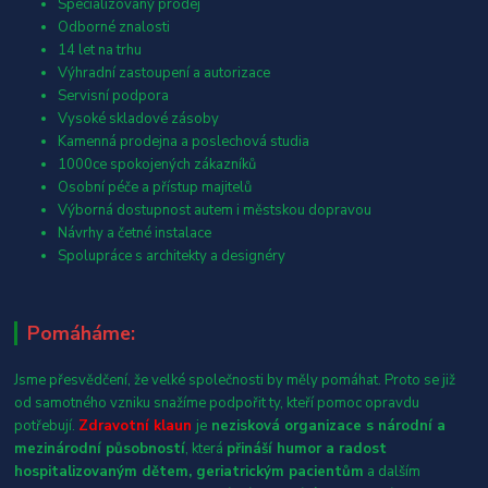
Specializovaný prodej
Odborné znalosti
14 let na trhu
Výhradní zastoupení a autorizace
Servisní podpora
Vysoké skladové zásoby
Kamenná prodejna a poslechová studia
1000ce spokojených zákazníků
Osobní péče a přístup majitelů
Výborná dostupnost autem i městskou dopravou
Návrhy a četné instalace
Spolupráce s architekty a designéry
Pomáháme:
Jsme přesvědčení, že velké společnosti by měly pomáhat. Proto se již
od samotného vzniku snažíme podpořit ty, kteří pomoc opravdu
potřebují.
Zdravotní klaun
je
nezisková organizace s národní a
mezinárodní působností
, která
přináší humor a radost
hospitalizovaným dětem, geriatrickým pacientům
a dalším