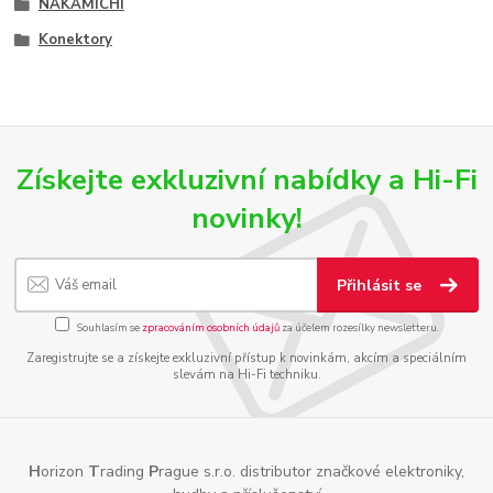
NAKAMICHI
Konektory
Získejte exkluzivní nabídky a Hi-Fi
novinky!
Přihlásit se
Souhlasím se
zpracováním osobních údajů
za účelem rozesílky newsletteru.
Zaregistrujte se a získejte exkluzivní přístup k novinkám, akcím a speciálním
slevám na Hi-Fi techniku.
H
orizon
T
rading
P
rague s.r.o. distributor značkové elektroniky,