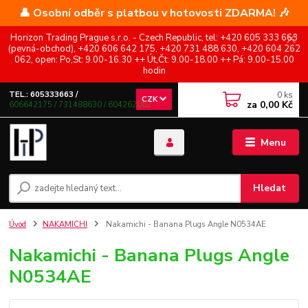
👤 Osobní odběr s platbou v hotovosti ZDARMA! 🎶
Horizon Trading Prague s.r.o. - Czech Republic, tel: +420 605 333 663
(pevná-obchod), +420 606 642 175, +420 731 488 630, +420 604 262
062, open: Po,St: 9.00-16.30 ++ Út,Čt: 9.00-18.00 ++ Pá: 9.00-15.00
hodin
0
ks
TEL.: 605333663 /
CZK
za
0,00 Kč
606642175 / 731488630 / 604262062
Menu
Hledat
Úvod
NAKAMICHI
Nakamichi - Banana Plugs Angle N0534AE
Nakamichi - Banana Plugs Angle
N0534AE