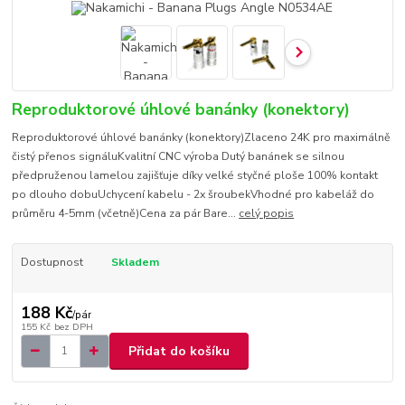
Reproduktorové úhlové banánky (konektory)
Reproduktorové úhlové banánky (konektory)Zlaceno 24K pro maximálně
čistý přenos signáluKvalitní CNC výroba Dutý banánek se silnou
předpruženou lamelou zajišťuje díky velké styčné ploše 100% kontakt
po dlouho dobuUchycení kabelu - 2x šroubekVhodné pro kabeláž do
průměru 4-5mm (včetně)Cena za pár Bare...
celý popis
Dostupnost
Skladem
188 Kč
/
pár
155 Kč
bez DPH
Přidat do košíku