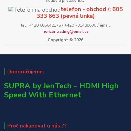
hudby a příslušenství
telefon - obchod /: 605
333 663 (pevná linka)
tel: +420 606642175 / +420 731488630 / email:
horizontrading@email.cz
Copyright © 2026
Doporučujeme:
SUPRA by JenTech - HDMI High
Speed With Ethernet
Proč nakupovat u nás ??