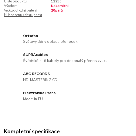
Číslo produktu:
12230
Výrobce:
Nakamichi
Velkoobchodní balení:
20párů
Hlídat cenu / dostupnost
Ortofon
Světový lídr v oblasti přenosek
SUPRAcables
Švédské hi-fi kabely pro dokonalý přenos zvuku
ABC RECORDS
HD-MASTERING CD
Elektronika Praha
Made in EU
Kompletní specifikace