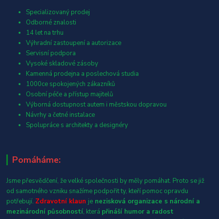
Specializovaný prodej
Odborné znalosti
14 let na trhu
Výhradní zastoupení a autorizace
Servisní podpora
Vysoké skladové zásoby
Kamenná prodejna a poslechová studia
1000ce spokojených zákazníků
Osobní péče a přístup majitelů
Výborná dostupnost autem i městskou dopravou
Návrhy a četné instalace
Spolupráce s architekty a designéry
Pomáháme:
Jsme přesvědčení, že velké společnosti by měly pomáhat. Proto se již
od samotného vzniku snažíme podpořit ty, kteří pomoc opravdu
potřebují.
Zdravotní klaun
je
nezisková organizace s národní a
mezinárodní působností
, která
přináší humor a radost