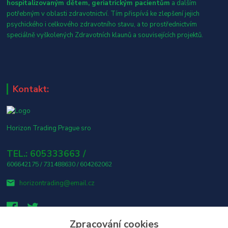
hospitalizovaným dětem, geriatrickým pacientům
a dalším
potřebným v oblasti zdravotnictví. Tím přispívá ke zlepšení jejich
psychického i celkového zdravotního stavu, a to prostřednictvím
speciálně vyškolených Zdravotních klaunů a souvisejících projektů.
Kontakt:
Horizon Trading Prague sro
TEL.: 605333663 /
606642175 / 731488630 / 604262062
horizontrading@email.cz
Zpracování cookies