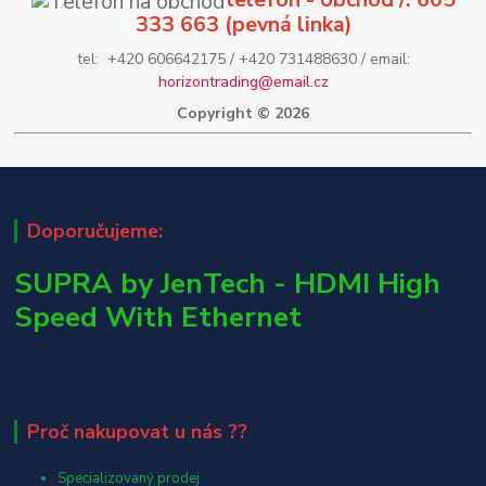
333 663 (pevná linka)
tel: +420 606642175 / +420 731488630 / email:
horizontrading@email.cz
Copyright © 2026
Doporučujeme:
SUPRA by JenTech - HDMI High
Speed With Ethernet
Proč nakupovat u nás ??
Specializovaný prodej