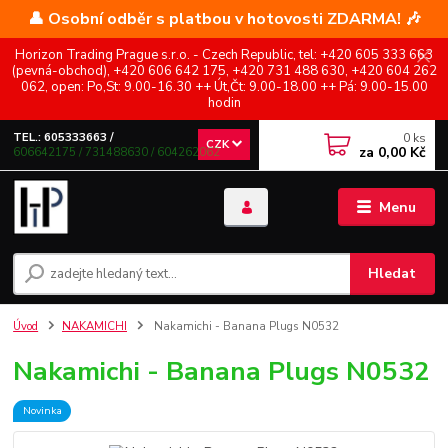
👤 Osobní odběr s platbou v hotovosti ZDARMA! 🎶
Horizon Trading Prague s.r.o. - Czech Republic, tel: +420 605 333 663
(pevná-obchod), +420 606 642 175, +420 731 488 630, +420 604 262
062, open: Po,St: 9.00-16.30 ++ Út,Čt: 9.00-18.00 ++ Pá: 9.00-15.00
hodin
0
ks
TEL.: 605333663 /
CZK
za
0,00 Kč
606642175 / 731488630 / 604262062
Menu
Hledat
Úvod
NAKAMICHI
Nakamichi - Banana Plugs N0532
Nakamichi - Banana Plugs N0532
Novinka