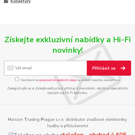
Konektory
Získejte exkluzivní nabídky a Hi-Fi
novinky!
Přihlásit se
Souhlasím se
zpracováním osobních údajů
za účelem rozesílky newsletteru.
Zaregistrujte se a získejte exkluzivní přístup k novinkám, akcím a speciálním
slevám na Hi-Fi techniku.
H
orizon
T
rading
P
rague s.r.o. distributor značkové elektroniky,
hudby a příslušenství
telefon - obchod /: 605