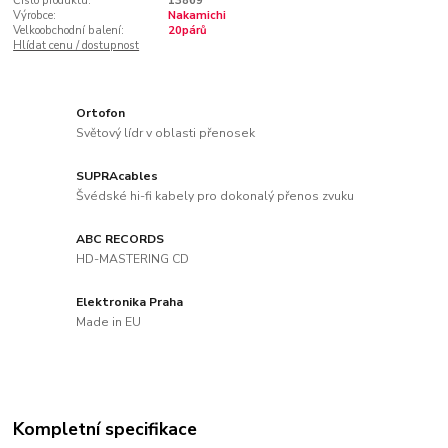
Číslo produktu:
13869
Výrobce:
Nakamichi
Velkoobchodní balení:
20párů
Hlídat cenu / dostupnost
Ortofon
Světový lídr v oblasti přenosek
SUPRAcables
Švédské hi-fi kabely pro dokonalý přenos zvuku
ABC RECORDS
HD-MASTERING CD
Elektronika Praha
Made in EU
Kompletní specifikace