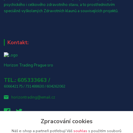
psychického i celkového zdravotního stavu, a to prostřednictvím
speciálně vyškolených Zdravotních klaunů a souvisejících projektů.
Kontakt:
Horizon Trading Prague sro
TEL.: 605333663 /
606642175 / 731488630 / 604262062
horizontrading@email.cz
Zpracování cookies
Náš e-shop a partneři potřebují Váš
souhlas
s použitím souborů