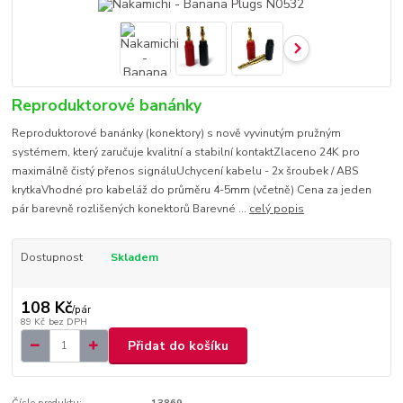
Reproduktorové banánky
Reproduktorové banánky (konektory) s nově vyvinutým pružným
systémem, který zaručuje kvalitní a stabilní kontaktZlaceno 24K pro
maximálně čistý přenos signáluUchycení kabelu - 2x šroubek / ABS
krytkaVhodné pro kabeláž do průměru 4-5mm (včetně) Cena za jeden
pár barevně rozlišených konektorů Barevné ...
celý popis
Dostupnost
Skladem
108 Kč
/
pár
89 Kč
bez DPH
Přidat do košíku