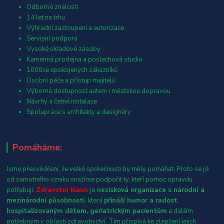
Odborné znalosti
14 let na trhu
Výhradní zastoupení a autorizace
Servisní podpora
Vysoké skladové zásoby
Kamenná prodejna a poslechová studia
1000ce spokojených zákazníků
Osobní péče a přístup majitelů
Výborná dostupnost autem i městskou dopravou
Návrhy a četné instalace
Spolupráce s architekty a designéry
Pomáháme:
Jsme přesvědčení, že velké společnosti by měly pomáhat. Proto se již
od samotného vzniku snažíme podpořit ty, kteří pomoc opravdu
potřebují.
Zdravotní klaun
je
nezisková organizace s národní a
mezinárodní působností
, která
přináší humor a radost
hospitalizovaným dětem, geriatrickým pacientům
a dalším
potřebným v oblasti zdravotnictví. Tím přispívá ke zlepšení jejich