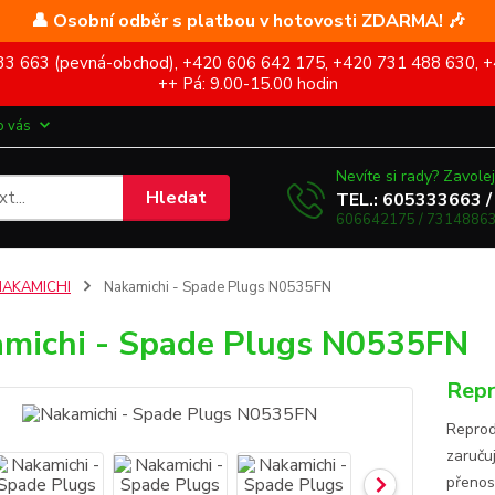
👤 Osobní odběr s platbou v hotovosti ZDARMA! 🎶
5 333 663 (pevná-obchod), +420 606 642 175, +420 731 488 630, +
++ Pá: 9.00-15.00 hodin
o vás
Nevíte si rady? Zavolej
Hledat
TEL.: 605333663 /
606642175 / 73148863
NAKAMICHI
Nakamichi - Spade Plugs N0535FN
michi - Spade Plugs N0535FN
Repr
Reprod
zaruču
přenos