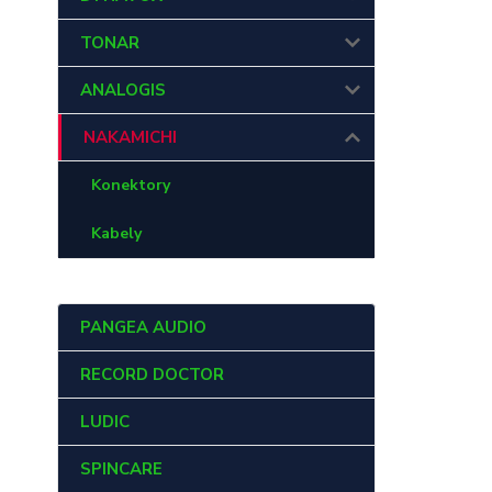
TONAR
ANALOGIS
NAKAMICHI
Konektory
Kabely
PANGEA AUDIO
RECORD DOCTOR
LUDIC
SPINCARE