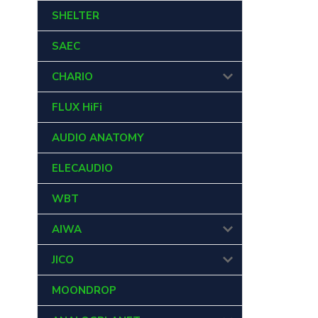
SHELTER
SAEC
CHARIO
FLUX HiFi
AUDIO ANATOMY
ELECAUDIO
WBT
AIWA
JICO
MOONDROP