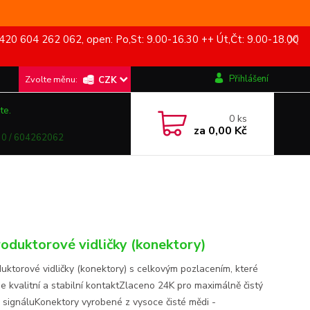
420 604 262 062, open: Po,St: 9.00-16.30 ++ Út,Čt: 9.00-18.00
Přihlášení
CZK
te.
0
ks
za
0,00 Kč
0 / 604262062
oduktorové vidličky (konektory)
uktorové vidličky (konektory) s celkovým pozlacením, které
je kvalitní a stabilní kontaktZlaceno 24K pro maximálně čistý
 signáluKonektory vyrobené z vysoce čisté mědi -