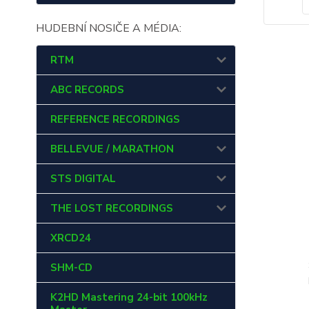
HUDEBNÍ NOSIČE A MÉDIA:
RTM
ABC RECORDS
REFERENCE RECORDINGS
BELLEVUE / MARATHON
STS DIGITAL
THE LOST RECORDINGS
XRCD24
SHM-CD
K2HD Mastering 24-bit 100kHz