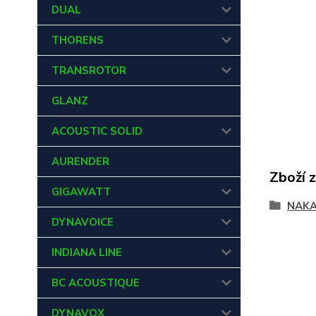
DUAL
THORENS
TRANSROTOR
GLANZ
ACOUSTIC SOLID
AURENDER
Zboží 
GIGAWATT
NAKA
DYNAVOICE
INDIANA LINE
BC ACOUSTIQUE
DYNAVOX