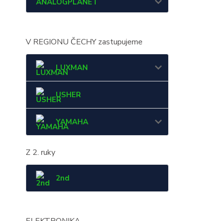
ANALOGPLANET
V REGIONU ČECHY zastupujeme
LUXMAN
USHER
YAMAHA
Z 2. ruky
2nd