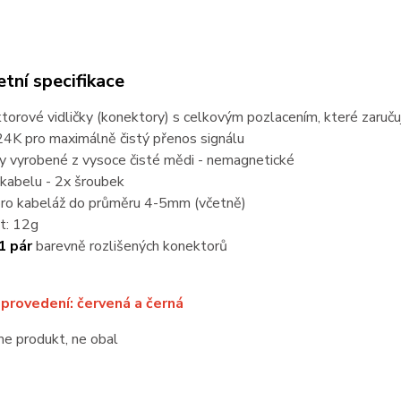
tní specifikace
orové vidličky (konektory) s celkovým pozlacením, které zaručuje
24K pro maximálně čistý přenos signálu
y vyrobené z vysoce čisté mědi - nemagnetické
kabelu - 2x šroubek
ro kabeláž do průměru 4-5mm (včetně)
t: 12g
1 pár
barevně rozlišených konektorů
provedení: červená a černá
e produkt, ne obal