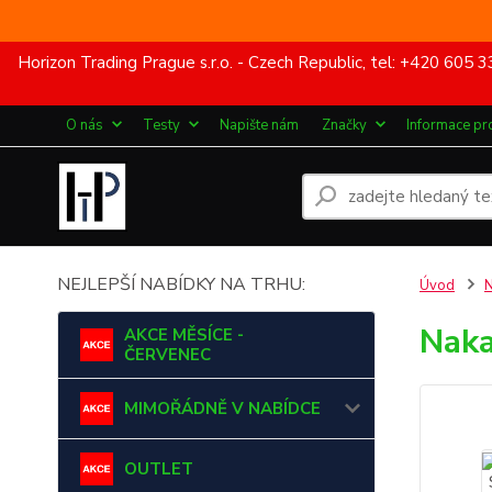
Horizon Trading Prague s.r.o. - Czech Republic, tel: +420 60
O nás
Testy
Napište nám
Značky
Informace pr
NEJLEPŠÍ NABÍDKY NA TRHU:
Úvod
Naka
AKCE MĚSÍCE -
ČERVENEC
MIMOŘÁDNĚ V NABÍDCE
OUTLET