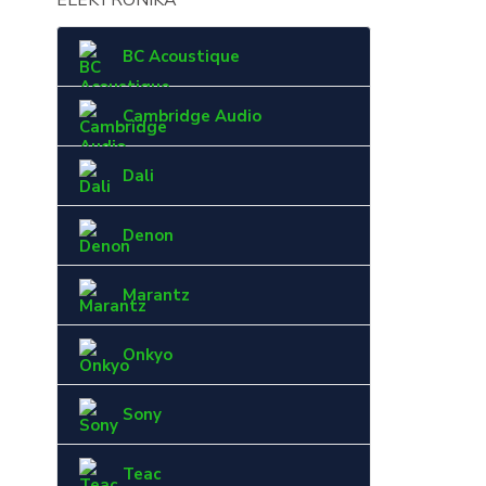
ELEKTRONIKA
BC Acoustique
Cambridge Audio
Dali
Denon
Marantz
Onkyo
Sony
Teac