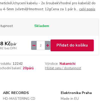
etickéUchycení kabelu - 2x šroubekVhodné pro kabeláž do
u 4-5mm (včetně)Hmotnost: 12gCena za 1 pár b...
celý popis
tupnost
Skladem
8 Kč
/
pár
Přidat do košíku
 Kč
bez DPH
roduktu:
12242
Výrobce:
Nakamichi
chodní balení:
20párů
Hlídat cenu / dostupnost
ABC RECORDS
Elektronika Praha
HD-MASTERING CD
Made in EU