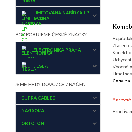
Master
LIMITOVANÁ NABÍDKA LP
a CD
Komple
PODPORUJEME ČESKÉ ZNAČKY:
Reprodukt
Zlaceno 
ELEKTRONIKA PRAHA
Konektor
Uchycení 
TESLA
Vhodné p
Hmotnos
Cena za 
JSME HRDÝ DOVOZCE ZNAČEK:
SUPRA CABLES
Barevné 
NAGAOKA
Prodávám
ORTOFON