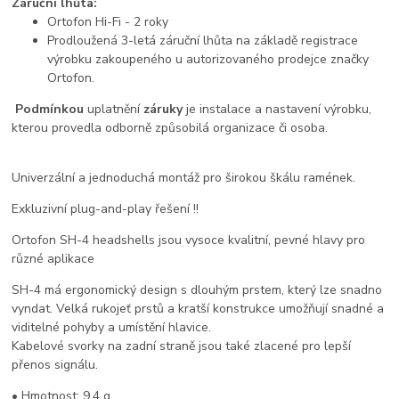
Záruční lhůta:
Ortofon Hi-Fi - 2 roky
Prodloužená 3-letá záruční lhůta na základě registrace
výrobku zakoupeného u autorizovaného prodejce značky
Ortofon.
Podmínkou
uplatnění
záruky
je instalace a nastavení výrobku,
kterou provedla odborně způsobilá organizace či osoba.
Univerzální a jednoduchá montáž pro širokou škálu ramének.
Exkluzivní plug-and-play řešení !!
Ortofon SH-4 headshells jsou vysoce kvalitní, pevné hlavy pro
různé aplikace
SH-4 má ergonomický design s dlouhým prstem, který lze snadno
vyndat. Velká rukojeť prstů a kratší konstrukce umožňují snadné a
viditelné pohyby a umístění hlavice.
Kabelové svorky na zadní straně jsou také zlacené pro lepší
přenos signálu.
• Hmotnost: 9,4 g