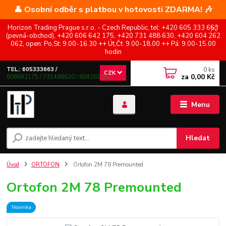
👤 Osobní odběr s platbou v hotovosti ZDARMA! 🎶
Horizon Trading Prague s.r.o. - Czech Republic, tel: +420 605 333 663
(pevná-obchod), +420 606 642 175, +420 731 488 630, +420 604 262
062, open: Po,St: 9.00-16.30 ++ Út,Čt: 9.00-18.00 ++ Pá: 9.00-15.00
hodin
0
ks
TEL.: 605333663 /
CZK
za
0,00 Kč
606642175 / 731488630 / 604262062
Menu
Hledat
Úvod
ORTOFON
Ortofon 2M 78 Premounted
Ortofon 2M 78 Premounted
Novinka