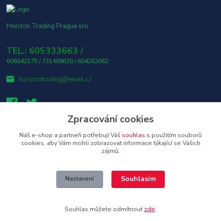
Horizon Trading Prague sro
TEL.: 605333663 /
606642175 / 731488630 / 604262062
horizontrading@email.cz
Zpracování cookies
Náš e-shop a partneři potřebují Váš
souhlas
s použitím souborů
👤 Osobní odběr s platbou v hotovosti ZDARMA! 🎶
cookies, aby Vám mohli zobrazovat informace týkající se Vašich
zájmů.
Upravit sběr cookies.
Souhlasím
Nastavení
Copyright © 2026 Horizon Trading Prague s.r.o. distributor značkové
elektroniky a příslušenství
Souhlas můžete odmítnout
zde
.