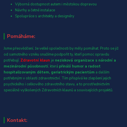
Výborná dostupnost autem i městskou dopravou
Návrhy a četné instalace
Spolupráce s architekty a designéry
Pomáháme:
Jsme přesvědčení, že velké společnosti by měly pomáhat. Proto se již
od samotného vzniku snažíme podpořit ty, kteří pomoc opravdu
potřebují.
Zdravotní klaun
je
nezisková organizace s národní a
mezinárodní působností
, která
přináší humor a radost
hospitalizovaným dětem, geriatrickým pacientům
a dalším
potřebným v oblasti zdravotnictví. Tím přispívá ke zlepšení jejich
psychického i celkového zdravotního stavu, a to prostřednictvím
speciálně vyškolených Zdravotních klaunů a souvisejících projektů.
Kontakt: