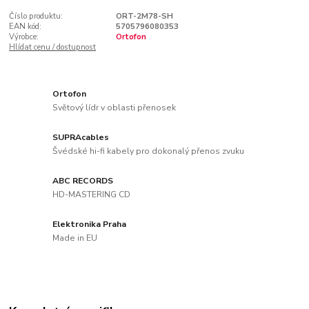
Číslo produktu:
ORT-2M78-SH
EAN kód:
5705796080353
Výrobce:
Ortofon
Hlídat cenu / dostupnost
Ortofon
Světový lídr v oblasti přenosek
SUPRAcables
Švédské hi-fi kabely pro dokonalý přenos zvuku
ABC RECORDS
HD-MASTERING CD
Elektronika Praha
Made in EU