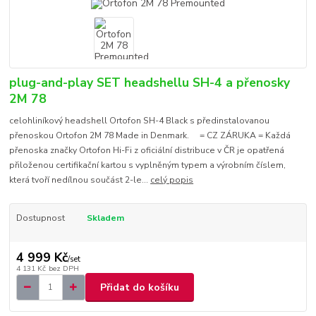
plug-and-play SET headshellu SH-4 a přenosky
2M 78
celohliníkový headshell Ortofon SH-4 Black s předinstalovanou
přenoskou Ortofon 2M 78 Made in Denmark. = CZ ZÁRUKA = Každá
přenoska značky Ortofon Hi-Fi z oficiální distribuce v ČR je opatřená
přiloženou certifikační kartou s vyplněným typem a výrobním číslem,
která tvoří nedílnou součást 2-le...
celý popis
Dostupnost
Skladem
4 999 Kč
/
set
4 131 Kč
bez DPH
Přidat do košíku