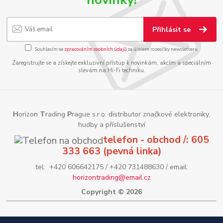
Přihlásit se
Souhlasím se
zpracováním osobních údajů
za účelem rozesílky newsletteru.
Zaregistrujte se a získejte exkluzivní přístup k novinkám, akcím a speciálním
slevám na Hi-Fi techniku.
H
orizon
T
rading
P
rague s.r.o. distributor značkové elektroniky,
hudby a příslušenství
telefon - obchod /: 605
333 663 (pevná linka)
tel: +420 606642175 / +420 731488630 / email:
horizontrading@email.cz
Copyright © 2026