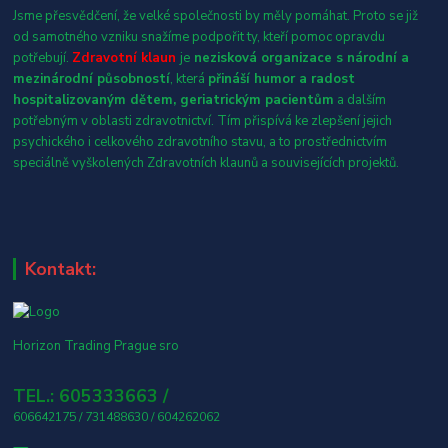
Jsme přesvědčení, že velké společnosti by měly pomáhat. Proto se již
od samotného vzniku snažíme podpořit ty, kteří pomoc opravdu
potřebují.
Zdravotní klaun
je
nezisková organizace s národní a
mezinárodní působností
, která
přináší humor a radost
hospitalizovaným dětem, geriatrickým pacientům
a dalším
potřebným v oblasti zdravotnictví. Tím přispívá ke zlepšení jejich
psychického i celkového zdravotního stavu, a to prostřednictvím
speciálně vyškolených Zdravotních klaunů a souvisejících projektů.
Kontakt:
Horizon Trading Prague sro
TEL.: 605333663 /
606642175 / 731488630 / 604262062