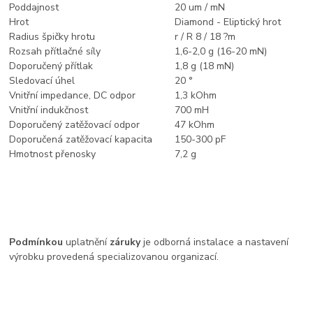
Poddajnost
20 um / mN
Hrot
Diamond - Eliptický hrot
Radius špičky hrotu
r / R 8 / 18 ?m
Rozsah přítlačné síly
1,6-2,0 g (16-20 mN)
Doporučený přítlak
1,8 g (18 mN)
Sledovací úhel
20 °
Vnitřní impedance, DC odpor
1,3 kOhm
Vnitřní indukčnost
700 mH
Doporučený zatěžovací odpor
47 kOhm
Doporučená zatěžovací kapacita
150-300 pF
Hmotnost přenosky
7,2 g
Podmínkou
uplatnění
záruky
je odborná instalace a nastavení
výrobku provedená specializovanou organizací.