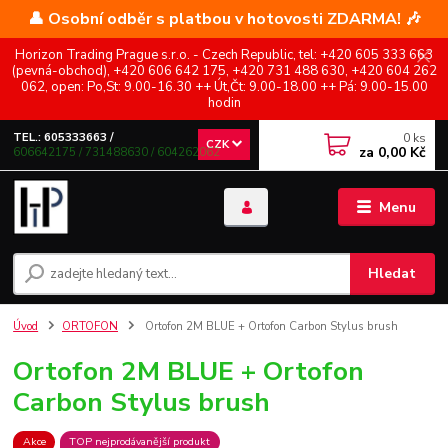
👤 Osobní odběr s platbou v hotovosti ZDARMA! 🎶
Horizon Trading Prague s.r.o. - Czech Republic, tel: +420 605 333 663
(pevná-obchod), +420 606 642 175, +420 731 488 630, +420 604 262
062, open: Po,St: 9.00-16.30 ++ Út,Čt: 9.00-18.00 ++ Pá: 9.00-15.00
hodin
0
ks
TEL.: 605333663 /
CZK
za
0,00 Kč
606642175 / 731488630 / 604262062
Menu
Hledat
Úvod
ORTOFON
Ortofon 2M BLUE + Ortofon Carbon Stylus brush
Ortofon 2M BLUE + Ortofon
Carbon Stylus brush
Akce
TOP nejprodávanější produkt