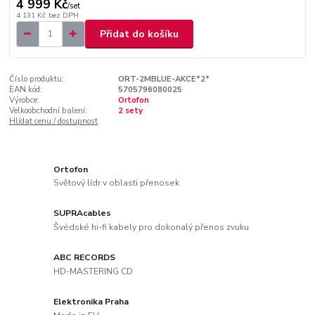
4 999 Kč
/
set
4 131 Kč
bez DPH
Přidat do košíku
Číslo produktu:
ORT-2MBLUE-AKCE*2*
EAN kód:
5705796080025
Výrobce:
Ortofon
Velkoobchodní balení:
2 sety
Hlídat cenu / dostupnost
Ortofon
Světový lídr v oblasti přenosek
SUPRAcables
Švédské hi-fi kabely pro dokonalý přenos zvuku
ABC RECORDS
HD-MASTERING CD
Elektronika Praha