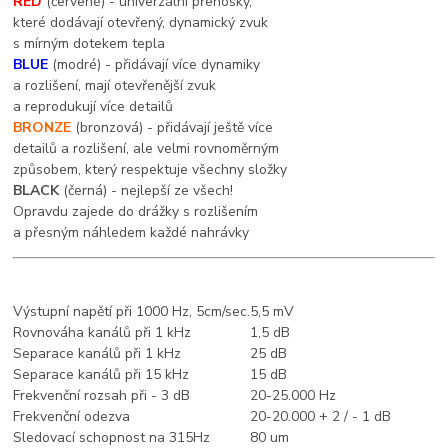
RED
(červené) - univerzální přenosky,
které dodávají otevřený, dynamický zvuk
s mírným dotekem tepla
BLUE
(modré) - přidávají více dynamiky
a rozlišení, mají otevřenější zvuk
a reprodukují více detailů
BRONZE
(bronzová) - přidávají ještě více
detailů a rozlišení, ale velmi rovnoměrným
způsobem, který respektuje všechny složky
BLACK
(černá) - nejlepší ze všech!
Opravdu zajede do drážky s rozlišením
a přesným náhledem každé nahrávky
Výstupní napětí při 1000 Hz, 5cm/sec.
5,5 mV
Rovnováha kanálů při 1 kHz
1,5 dB
Separace kanálů při 1 kHz
25 dB
Separace kanálů při 15 kHz
15 dB
Frekvenční rozsah při - 3 dB
20-25.000 Hz
Frekvenční odezva
20-20.000 + 2 / - 1 dB
Sledovací schopnost na 315Hz
80 um