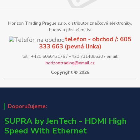
H
orizon
T
rading
P
rague s.r.o. distributor značkové elektroniky,
hudby a příslušenství
telefon - obchod /: 605
333 663 (pevná linka)
tel: +420 606642175 / +420 731488630 / email:
horizontrading@email.cz
Copyright © 2026
Doporučujeme:
SUPRA by JenTech - HDMI High
Speed With Ethernet