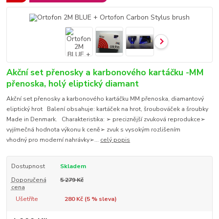
Akční set přenosky a karbonového kartáčku -MM
přenoska, holý eliptický diamant
Akční set přenosky a karbonového kartáčku MM přenoska, diamantový
eliptický hrot Balení obsahuje: kartáček na hrot, šroubováček a šroubky
Made in Denmark. Charakteristika: ➢ preciznější zvuková reprodukce➢
vyjímečná hodnota výkonu k ceně➢ zvuk s vysokým rozlišením
vhodný pro moderní nahrávky➢...
celý popis
Dostupnost
Skladem
Doporučená
5 279 Kč
cena
Ušetříte
280 Kč (
5
% sleva)