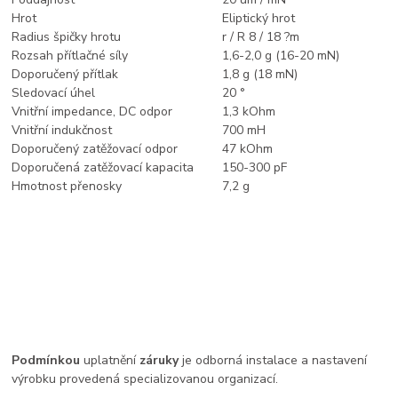
Hrot
Eliptický hrot
Radius špičky hrotu
r / R 8 / 18 ?m
Rozsah přítlačné síly
1,6-2,0 g (16-20 mN)
Doporučený přítlak
1,8 g (18 mN)
Sledovací úhel
20 °
Vnitřní impedance, DC odpor
1,3 kOhm
Vnitřní indukčnost
700 mH
Doporučený zatěžovací odpor
47 kOhm
Doporučená zatěžovací kapacita
150-300 pF
Hmotnost přenosky
7,2 g
Podmínkou
uplatnění
záruky
je odborná instalace a nastavení
výrobku provedená specializovanou organizací.