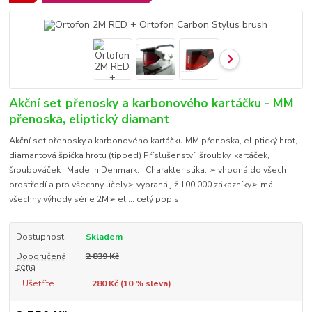
Akční set přenosky a karbonového kartáčku - MM
přenoska, eliptický diamant
Akční set přenosky a karbonového kartáčku MM přenoska, eliptický hrot,
diamantová špička hrotu (tipped) Příslušenství: šroubky, kartáček,
šroubováček Made in Denmark. Charakteristika: ➢ vhodná do všech
prostředí a pro všechny účely➢ vybraná již 100.000 zákazníky➢ má
všechny výhody série 2M➢ eli...
celý popis
Dostupnost
Skladem
Doporučená
2 839 Kč
cena
Ušetříte
280 Kč (
10
% sleva)