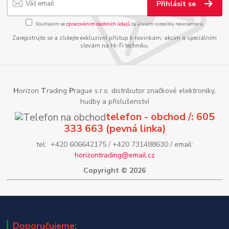
Přihlásit se
Souhlasím se
zpracováním osobních údajů
za účelem rozesílky newsletteru.
Zaregistrujte se a získejte exkluzivní přístup k novinkám, akcím a speciálním
slevám na Hi-Fi techniku.
H
orizon
T
rading
P
rague s.r.o. distributor značkové elektroniky,
hudby a příslušenství
telefon - obchod /: 605
333 663 (pevná linka)
tel: +420 606642175 / +420 731488630 / email:
horizontrading@email.cz
Copyright © 2026
Doporučujeme: