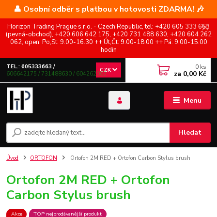
👤 Osobní odběr s platbou v hotovosti ZDARMA! 🎶
Horizon Trading Prague s.r.o. - Czech Republic, tel: +420 605 333 663
(pevná-obchod), +420 606 642 175, +420 731 488 630, +420 604 262
062, open: Po,St: 9.00-16.30 ++ Út,Čt: 9.00-18.00 ++ Pá: 9.00-15.00
hodin
0
ks
TEL.: 605333663 /
CZK
za
0,00 Kč
606642175 / 731488630 / 604262062
Menu
Hledat
Úvod
ORTOFON
Ortofon 2M RED + Ortofon Carbon Stylus brush
Ortofon 2M RED + Ortofon
Carbon Stylus brush
Akce
TOP nejprodávanější produkt