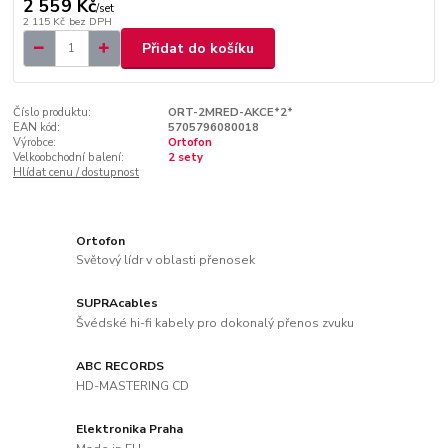
2 559 Kč
/
set
2 115 Kč
bez DPH
Přidat do košíku
Číslo produktu:
ORT-2MRED-AKCE*2*
EAN kód:
5705796080018
Výrobce:
Ortofon
Velkoobchodní balení:
2 sety
Hlídat cenu / dostupnost
Ortofon
Světový lídr v oblasti přenosek
SUPRAcables
Švédské hi-fi kabely pro dokonalý přenos zvuku
ABC RECORDS
HD-MASTERING CD
Elektronika Praha