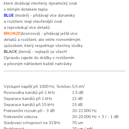
které dodávají otevřený, dynamický zvuk
s mírným dotekem tepla
BLUE
(modré) - přidávají více dynamiky
a rozlišení, mají otevřenější zvuk
a reprodukují více detailů
BRONZE
(bronzová) - přidávají ještě více
detailů a rozlišení, ale velmi rovnoměrným
způsobem, který respektuje všechny složky
BLACK
(černá) - nejlepší ze všech!
Opravdu zajede do drážky s rozlišením
a přesným náhledem každé nahrávky
Výstupní napětí při 1000 Hz, 5cm/sec.
5,5 mV
Rovnováha kanálů při 1 kHz
1,5 dB
Separace kanálů při 1 kHz
22 dB
Separace kanálů při 15 kHz
15 dB
Frekvenční rozsah při - 3 dB
20-22.000 Hz
Frekvenční odezva
20-20.000 Hz + 3 / - 1 dB
Sledovací schopnost na 315Hz
70 um
Poddajnost
20 um / mN