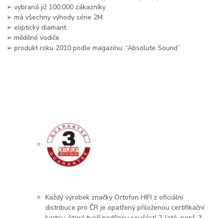
➢ vybraná již 100.000 zákazníky
➢ má všechny výhody série 2M
➢ eliptický diamant
➢ měděné vodiče
➢ produkt roku 2010 podle magazínu: “Absolute Sound”
Každý výrobek značky Ortofon HIFI z oficiální
distribuce pro ČR je opatřený přiloženou certifikační
kartou, která tvoří nedílnou součástí 2-leté, popř. 3-