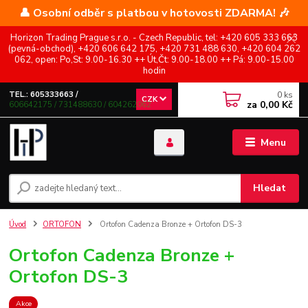
👤 Osobní odběr s platbou v hotovosti ZDARMA! 🎶
Horizon Trading Prague s.r.o. - Czech Republic, tel: +420 605 333 663
(pevná-obchod), +420 606 642 175, +420 731 488 630, +420 604 262
062, open: Po,St: 9.00-16.30 ++ Út,Čt: 9.00-18.00 ++ Pá: 9.00-15.00
hodin
0
ks
TEL.: 605333663 /
CZK
za
0,00 Kč
606642175 / 731488630 / 604262062
Menu
Hledat
Úvod
ORTOFON
Ortofon Cadenza Bronze + Ortofon DS-3
Ortofon Cadenza Bronze +
Ortofon DS-3
Akce