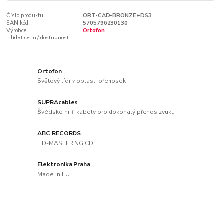
Číslo produktu:
ORT-CAD-BRONZE+DS3
EAN kód:
5705796230130
Výrobce:
Ortofon
Hlídat cenu / dostupnost
Ortofon
Světový lídr v oblasti přenosek
SUPRAcables
Švédské hi-fi kabely pro dokonalý přenos zvuku
ABC RECORDS
HD-MASTERING CD
Elektronika Praha
Made in EU