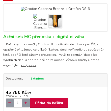
Akční set: MC přenoska + digitální váha
Každý výrobek značky Ortofon HIFI z oficiální distribuce pro ČR je
opatřený přiloženou certifikační kartou, která tvoří nedílnou součástí 2-
leté, popř. 3-leté záruky a přelepkou. Využijte centrální databáze
výrobních čísel a neprodleně po zakoupení výrobku značky Ortofon
registrujte...
celý popis
Dostupnost
Skladem
45 750 Kč
/
set
37 810 Kč
bez DPH
Přidat do košíku