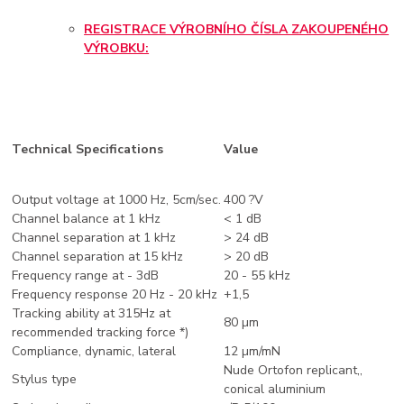
REGISTRACE VÝROBNÍHO ČÍSLA ZAKOUPENÉHO
VÝROBKU:
Technical Specifications
Value
Output voltage at 1000 Hz, 5cm/sec.
400 ?V
Channel balance at 1 kHz
< 1 dB
Channel separation at 1 kHz
> 24 dB
Channel separation at 15 kHz
> 20 dB
Frequency range at - 3dB
20 - 55 kHz
Frequency response 20 Hz - 20 kHz
+1,5
Tracking ability at 315Hz at
80 µm
recommended tracking force *)
Compliance, dynamic, lateral
12 µm/mN
Nude Ortofon replicant,,
Stylus type
conical aluminium