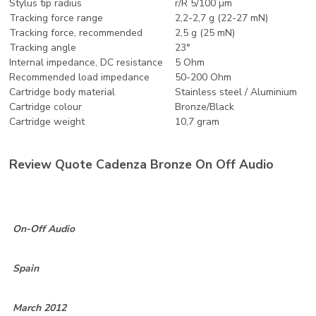
Stylus tip radius
r/R 5/100 µm
Tracking force range
2,2-2,7 g (22-27 mN)
Tracking force, recommended
2,5 g (25 mN)
Tracking angle
23°
Internal impedance, DC resistance
5 Ohm
Recommended load impedance
50-200 Ohm
Cartridge body material
Stainless steel / Aluminium
Cartridge colour
Bronze/Black
Cartridge weight
10,7 gram
Review Quote Cadenza Bronze On Off Audio
On-Off Audio
Spain
March 2012