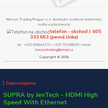
H
orizon
T
rading
P
rague s.r.o. distributor značkové elektroniky,
hudby a příslušenství
telefon - obchod /: 605
333 663 (pevná linka)
tel: +420 606642175 / +420 731488630 / email:
horizontrading@email.cz
Copyright © 2026
Doporučujeme:
SUPRA by JenTech - HDMI High
Speed With Ethernet