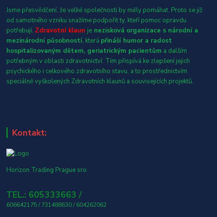
Jsme přesvědčení, že velké společnosti by měly pomáhat. Proto se již
od samotného vzniku snažíme podpořit ty, kteří pomoc opravdu
potřebují.
Zdravotní klaun
je
nezisková organizace s národní a
mezinárodní působností
, která
přináší humor a radost
hospitalizovaným dětem, geriatrickým pacientům
a dalším
potřebným v oblasti zdravotnictví. Tím přispívá ke zlepšení jejich
psychického i celkového zdravotního stavu, a to prostřednictvím
speciálně vyškolených Zdravotních klaunů a souvisejících projektů.
Kontakt:
Horizon Trading Prague sro
TEL.: 605333663 /
606642175 / 731488630 / 604262062