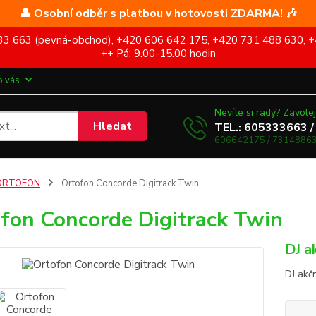
👤 Osobní odběr s platbou v hotovosti ZDARMA! 🎶
5 333 663 (pevná-obchod), +420 606 642 175, +420 731 488 630, +
++ Pá: 9.00-15.00 hodin
o vás
Nevíte si rady? Zavolej
Hledat
TEL.: 605333663 /
606642175 / 73148863
ORTOFON
Ortofon Concorde Digitrack Twin
fon Concorde Digitrack Twin
DJ a
DJ akč