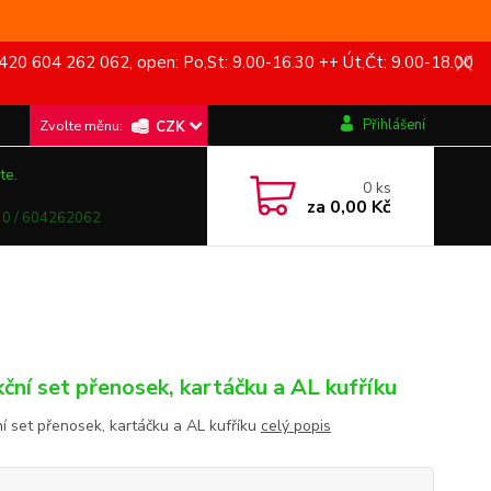
420 604 262 062, open: Po,St: 9.00-16.30 ++ Út,Čt: 9.00-18.00
Přihlášení
CZK
te.
0
ks
za
0,00 Kč
0 / 604262062
kční set přenosek, kartáčku a AL kufříku
ní set přenosek, kartáčku a AL kufříku
celý popis