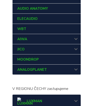
AUDIO ANATOMY
ELECAUDIO
WBT
AIWA
JICO
MOONDROP
ANALOGPLANET
V REGIONU ČECHY zastupujeme
LUXMAN