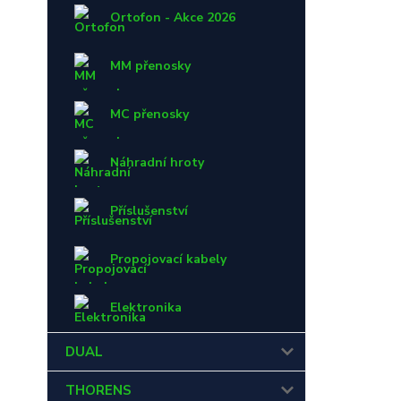
Ortofon - Akce 2026
MM přenosky
MC přenosky
Náhradní hroty
Příslušenství
Propojovací kabely
Elektronika
DUAL
THORENS