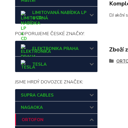
Master
Komple
LIMITOVANÁ NABÍDKA LP
DJ akční 
a CD
PODPORUJEME ČESKÉ ZNAČKY:
ELEKTRONIKA PRAHA
Zboží 
ORT
TESLA
JSME HRDÝ DOVOZCE ZNAČEK:
SUPRA CABLES
NAGAOKA
ORTOFON