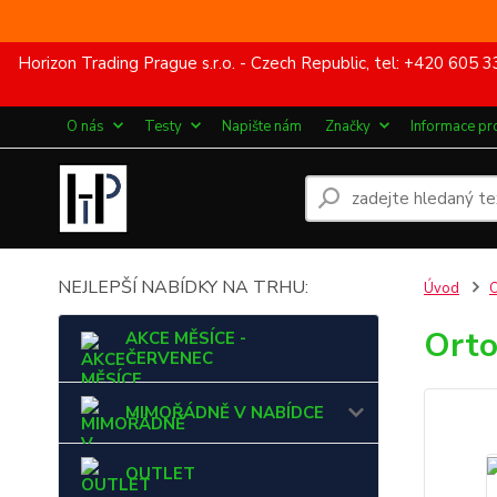
Horizon Trading Prague s.r.o. - Czech Republic, tel: +420 60
O nás
Testy
Napište nám
Značky
Informace pr
NEJLEPŠÍ NABÍDKY NA TRHU:
Úvod
Orto
AKCE MĚSÍCE -
ČERVENEC
MIMOŘÁDNĚ V NABÍDCE
OUTLET