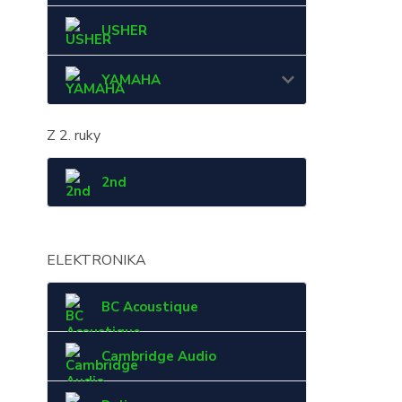
USHER
YAMAHA
Z 2. ruky
2nd
ELEKTRONIKA
BC Acoustique
Cambridge Audio