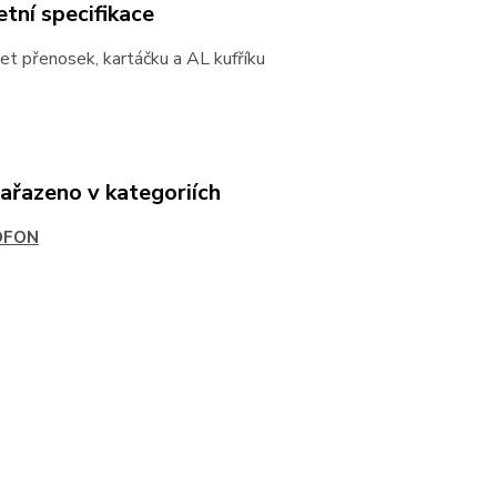
tní specifikace
set přenosek, kartáčku a AL kufříku
zařazeno v kategoriích
OFON