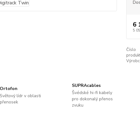
Dos
6 
5 0
Číslo
produkt
Výrobc
SUPRAcables
Ortofon
Švédské hi-fi kabely
Světový lídr v oblasti
pro dokonalý přenos
přenosek
zvuku