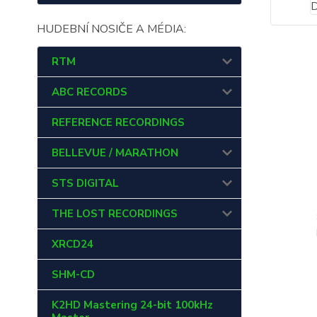
HUDEBNÍ NOSIČE A MÉDIA:
RTM
ABC RECORDS
REFERENCE RECORDINGS
BELLEVUE / MARATHON
STS DIGITAL
THE LOST RECORDINGS
XRCD24
SHM-CD
K2HD Mastering 24-bit 100kHz