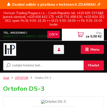
👤 Osobní odběr s platbou v hotovosti ZDARMA! 🎶
Horizon Trading Prague s.r.o. - Czech Republic, tel: +420 605 333 663
(pevná-obchod), +420 606 642 175, +420 731 488 630, +420 604 262
062, open: Po,St: 9.00-16.30 ++ Út,Čt: 9.00-18.00 ++ Pá: 9.00-15.00
hodin
0
ks
TEL.: 605333663 /
CZK
za
0,00 Kč
606642175 / 731488630 / 604262062
Menu
Hledat
Úvod
ORTOFON
Ortofon DS-3
Ortofon DS-3