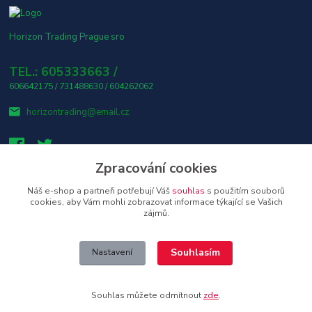
Horizon Trading Prague sro
TEL.: 605333663 /
606642175 / 731488630 / 604262062
horizontrading@email.cz
Zpracování cookies
Náš e-shop a partneři potřebují Váš
souhlas
s použitím souborů
👤 Osobní odběr s platbou v hotovosti ZDARMA! 🎶
cookies, aby Vám mohli zobrazovat informace týkající se Vašich
zájmů.
Upravit sběr cookies.
Souhlasím
Nastavení
Copyright © 2026 Horizon Trading Prague s.r.o. distributor značkové
elektroniky a příslušenství
Souhlas můžete odmítnout
zde
.