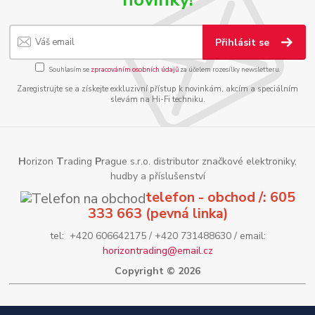
Přihlásit se
Souhlasím se
zpracováním osobních údajů
za účelem rozesílky newsletteru.
Zaregistrujte se a získejte exkluzivní přístup k novinkám, akcím a speciálním
slevám na Hi-Fi techniku.
H
orizon
T
rading
P
rague s.r.o. distributor značkové elektroniky,
hudby a příslušenství
telefon - obchod /: 605
333 663 (pevná linka)
tel: +420 606642175 / +420 731488630 / email:
horizontrading@email.cz
Copyright © 2026