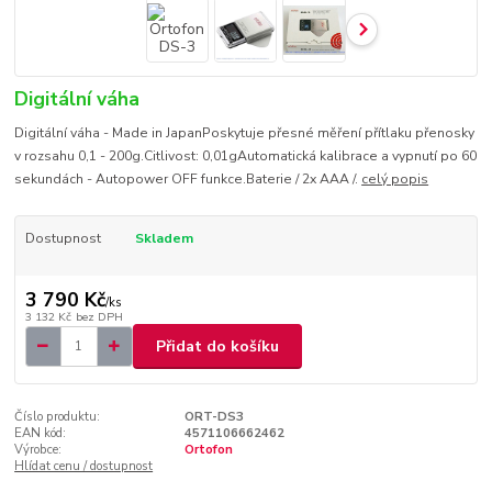
Digitální váha
Digitální váha - Made in JapanPoskytuje přesné měření přítlaku přenosky
v rozsahu 0,1 - 200g.Citlivost: 0,01gAutomatická kalibrace a vypnutí po 60
sekundách - Autopower OFF funkce.Baterie / 2x AAA /.
celý popis
Dostupnost
Skladem
3 790 Kč
/
ks
3 132 Kč
bez DPH
Přidat do košíku
Číslo produktu:
ORT-DS3
EAN kód:
4571106662462
Výrobce:
Ortofon
Hlídat cenu / dostupnost