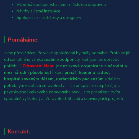
Výborná dostupnost autem i městskou dopravou
Návrhy a četné instalace
Spolupráce s architekty a designéry
Pomáháme:
Jsme přesvědčení, že velké společnosti by měly pomáhat. Proto se již
od samotného vzniku snažíme podpořit ty, kteří pomoc opravdu
potřebují.
Zdravotní klaun
je
nezisková organizace s národní a
mezinárodní působností
, která
přináší humor a radost
hospitalizovaným dětem, geriatrickým pacientům
a dalším
potřebným v oblasti zdravotnictví. Tím přispívá ke zlepšení jejich
psychického i celkového zdravotního stavu, a to prostřednictvím
speciálně vyškolených Zdravotních klaunů a souvisejících projektů.
Kontakt: