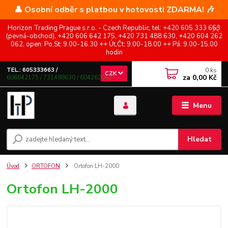
👤 Osobní odběr s platbou v hotovosti ZDARMA! 🎶
Horizon Trading Prague s.r.o. - Czech Republic, tel: +420 605 333 663
(pevná-obchod), +420 606 642 175, +420 731 488 630, +420 604 262
062, open: Po,St: 9.00-16.30 ++ Út,Čt: 9.00-18.00 ++ Pá: 9.00-15.00
hodin
0
ks
TEL.: 605333663 /
CZK
za
0,00 Kč
606642175 / 731488630 / 604262062
Menu
Hledat
Úvod
ORTOFON
Ortofon LH-2000
Ortofon LH-2000