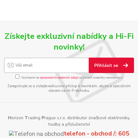
Získejte exkluzivní nabídky a Hi-Fi
novinky!
Přihlásit se
Souhlasím se
zpracováním osobních údajů
za účelem rozesílky newsletteru.
Zaregistrujte se a získejte exkluzivní přístup k novinkám, akcím a speciálním
slevám na Hi-Fi techniku.
H
orizon
T
rading
P
rague s.r.o. distributor značkové elektroniky,
hudby a příslušenství
telefon - obchod /: 605