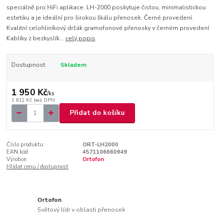
speciálně pro HiFi aplikace. LH-2000 poskytuje čistou, minimalistickou
estetiku a je ideální pro širokou škálu přenosek. Černé provedení.
Kvalitní celohliníkový držák gramofonové přenosky v černém provedení
Kablíky z bezkyslík...
celý popis
Dostupnost
Skladem
1 950 Kč
/
ks
1 612 Kč
bez DPH
Přidat do košíku
Číslo produktu:
ORT-LH2000
EAN kód:
4571106660949
Výrobce:
Ortofon
Hlídat cenu / dostupnost
Ortofon
Světový lídr v oblasti přenosek