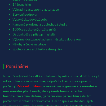
14 let na trhu
Výhradní zastoupení a autorizace
Servisní podpora
Vysoké skladové zásoby
Kamenná prodejna a poslechová studia
1000ce spokojených zákazníků
Osobní péče a přístup majitelů
Výborná dostupnost autem i městskou dopravou
Návrhy a četné instalace
Spolupráce s architekty a designéry
Pomáháme:
Jsme přesvědčení, že velké společnosti by měly pomáhat. Proto se již
od samotného vzniku snažíme podpořit ty, kteří pomoc opravdu
potřebují.
Zdravotní klaun
je
nezisková organizace s národní a
mezinárodní působností
, která
přináší humor a radost
hospitalizovaným dětem, geriatrickým pacientům
a dalším
potřebným v oblasti zdravotnictví. Tím přispívá ke zlepšení jejich