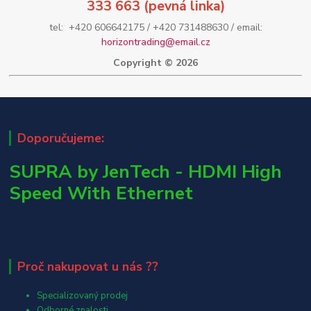
333 663 (pevná linka)
tel: +420 606642175 / +420 731488630 / email:
horizontrading@email.cz
Copyright © 2026
Doporučujeme:
SUPRA by JenTech - HDMI High
Speed With Ethernet
Proč nakupovat u nás ??
Specializovaný prodej
Odborné znalosti