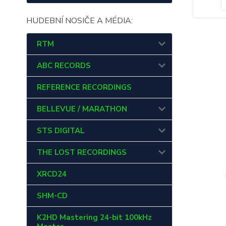
HUDEBNÍ NOSIČE A MÉDIA:
RTM
ABC RECORDS
REFERENCE RECORDINGS
BELLEVUE / MARATHON
STS DIGITAL
THE LOST RECORDINGS
XRCD24
SHM-CD
K2HD Mastering 24-bit 100kHz