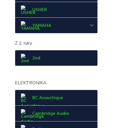
USHER
YAMAHA
Z 2. ruky
2nd
ELEKTRONIKA
BC Acoustique
Cambridge Audio