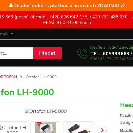
👤 Osobní odběr s platbou v hotovosti ZDARMA! 🎶
5 333 663 (pevná-obchod), +420 606 642 175, +420 731 488 630, +
++ Pá: 9.00-15.00 hodin
o vás
Nevíte si rady? Zavolej
Hledat
TEL.: 605333663 /
606642175 / 73148863
ORTOFON
Ortofon LH-9000
ofon LH-9000
Head
Kvalit
16.8g 
celý p