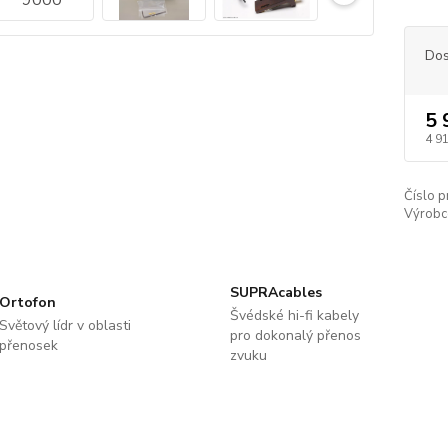
Dos
5 
4 9
Číslo p
Výrobc
SUPRAcables
Ortofon
Švédské hi-fi kabely
Světový lídr v oblasti
pro dokonalý přenos
přenosek
zvuku