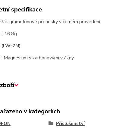
tní specifikace
 držák gramofonové přenosky v černém provedení
: 16.8g
: (LW-7N)
í: Magnesium s karbonovými vlákny
zboží
zařazeno v kategoriích
OFON
Příslušenství