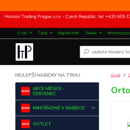
Horizon Trading Prague s.r.o. - Czech Republic, tel: +420 60
O nás
Testy
Napište nám
Značky
Informace pr
NEJLEPŠÍ NABÍDKY NA TRHU:
Úvod
Ort
AKCE MĚSÍCE -
ČERVENEC
MIMOŘÁDNĚ V NABÍDCE
OUTLET