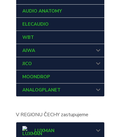
AUDIO ANATOMY
ELECAUDIO
WBT
AIWA
JICO
MOONDROP
ANALOGPLANET
V REGIONU ČECHY zastupujeme
LUXMAN