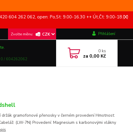
420 604 262 062, open: Po,St: 9.00-16.30 ++ Út,Čt: 9.00-18.00
Přihlášení
CZK
te.
0
ks
za
0,00 Kč
0 / 604262062
shell
ní držák gramofonové přenosky v černém provedení Hmotnost:
Kabeláž: (LW-7N) Provedení: Magnesium s karbonovými vlákny
opis