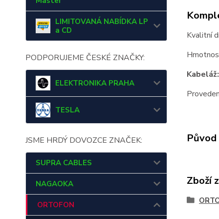
Master
Komple
LIMITOVANÁ NABÍDKA LP
a CD
Kvalitní
Hmotnost
PODPORUJEME ČESKÉ ZNAČKY:
Kabeláž
ELEKTRONIKA PRAHA
Proveden
TESLA
Původ 
JSME HRDÝ DOVOZCE ZNAČEK:
SUPRA CABLES
Zboží 
NAGAOKA
ORT
ORTOFON