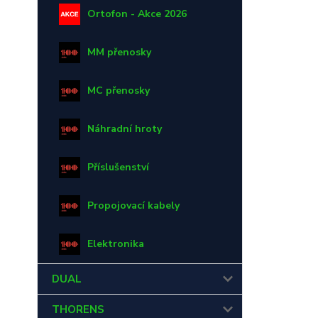
Ortofon - Akce 2026
MM přenosky
MC přenosky
Náhradní hroty
Příslušenství
Propojovací kabely
Elektronika
DUAL
THORENS