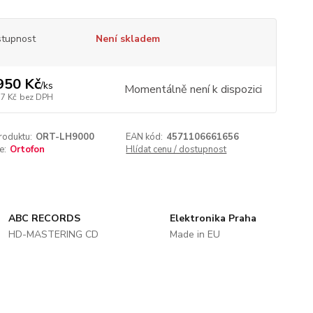
tupnost
Není skladem
950 Kč
/
ks
Momentálně není k dispozici
17 Kč
bez DPH
roduktu:
ORT-LH9000
EAN kód:
4571106661656
e:
Ortofon
Hlídat cenu / dostupnost
ABC RECORDS
Elektronika Praha
HD-MASTERING CD
Made in EU