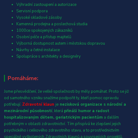
Výhradní zastoupení a autorizace
Servisní podpora
Vysoké skladové zásoby
Kamenná prodejna a poslechová studia
1000ce spokojených zákazníků
Osobní péče a přístup majitelů
Výborná dostupnost autem i městskou dopravou
Návrhy a četné instalace
Spolupráce s architekty a designéry
Pomáháme:
Jsme přesvědčení, že velké společnosti by měly pomáhat. Proto se již
od samotného vzniku snažíme podpořit ty, kteří pomoc opravdu
potřebují.
Zdravotní klaun
je
nezisková organizace s národní a
mezinárodní působností
, která
přináší humor a radost
hospitalizovaným dětem, geriatrickým pacientům
a dalším
potřebným v oblasti zdravotnictví. Tím přispívá ke zlepšení jejich
psychického i celkového zdravotního stavu, a to prostřednictvím
speciálně vyškolených Zdravotních klaunů a souvisejících projektů.