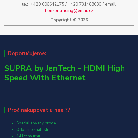
tel: +420 606642175 / +420 731488630 / email:
horizontrading@email.cz
Copyright © 2026
Doporučujeme:
SUPRA by JenTech - HDMI High
Speed With Ethernet
Proč nakupovat u nás ??
Specializovaný prodej
Odborné znalosti
14 let na trhu