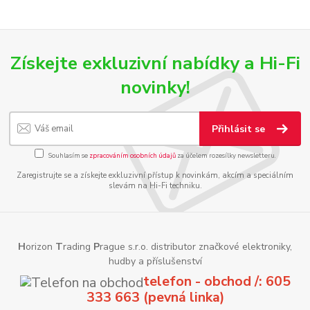
Získejte exkluzivní nabídky a Hi-Fi
novinky!
Přihlásit se
Souhlasím se
zpracováním osobních údajů
za účelem rozesílky newsletteru.
Zaregistrujte se a získejte exkluzivní přístup k novinkám, akcím a speciálním
slevám na Hi-Fi techniku.
H
orizon
T
rading
P
rague s.r.o. distributor značkové elektroniky,
hudby a příslušenství
telefon - obchod /: 605
333 663 (pevná linka)