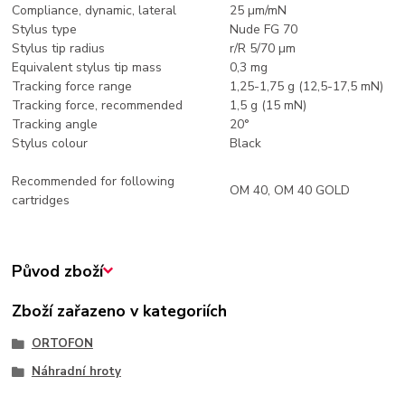
Compliance, dynamic, lateral
25 µm/mN
Stylus type
Nude FG 70
Stylus tip radius
r/R 5/70 µm
Equivalent stylus tip mass
0,3 mg
Tracking force range
1,25-1,75 g (12,5-17,5 mN)
Tracking force, recommended
1,5 g (15 mN)
Tracking angle
20°
Stylus colour
Black
Recommended for following
OM 40, OM 40 GOLD
cartridges
Původ zboží
Zboží zařazeno v kategoriích
ORTOFON
Náhradní hroty