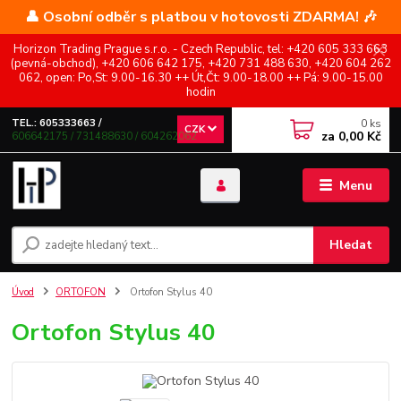
👤 Osobní odběr s platbou v hotovosti ZDARMA! 🎶
Horizon Trading Prague s.r.o. - Czech Republic, tel: +420 605 333 663
(pevná-obchod), +420 606 642 175, +420 731 488 630, +420 604 262
062, open: Po,St: 9.00-16.30 ++ Út,Čt: 9.00-18.00 ++ Pá: 9.00-15.00
hodin
0
ks
TEL.: 605333663 /
CZK
za
0,00 Kč
606642175 / 731488630 / 604262062
Menu
Hledat
Úvod
ORTOFON
Ortofon Stylus 40
Ortofon Stylus 40