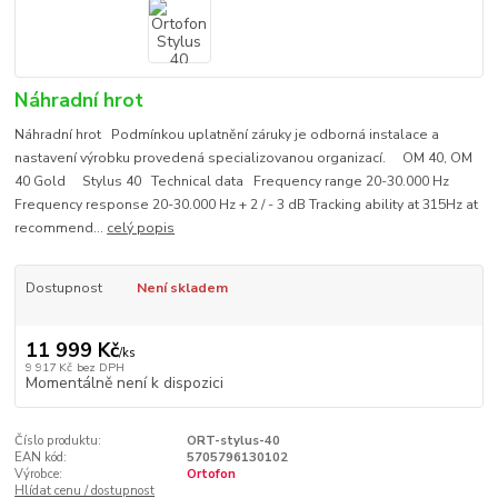
Náhradní hrot
Náhradní hrot Podmínkou uplatnění záruky je odborná instalace a
nastavení výrobku provedená specializovanou organizací. OM 40, OM
40 Gold Stylus 40 Technical data Frequency range 20-30.000 Hz
Frequency response 20-30.000 Hz + 2 / - 3 dB Tracking ability at 315Hz at
recommend...
celý popis
Dostupnost
Není skladem
11 999 Kč
/
ks
9 917 Kč
bez DPH
Momentálně není k dispozici
Číslo produktu:
ORT-stylus-40
EAN kód:
5705796130102
Výrobce:
Ortofon
Hlídat cenu / dostupnost