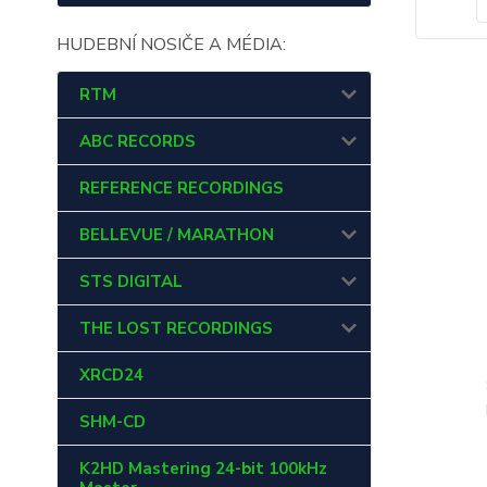
HUDEBNÍ NOSIČE A MÉDIA:
RTM
ABC RECORDS
REFERENCE RECORDINGS
BELLEVUE / MARATHON
STS DIGITAL
THE LOST RECORDINGS
XRCD24
SHM-CD
K2HD Mastering 24-bit 100kHz