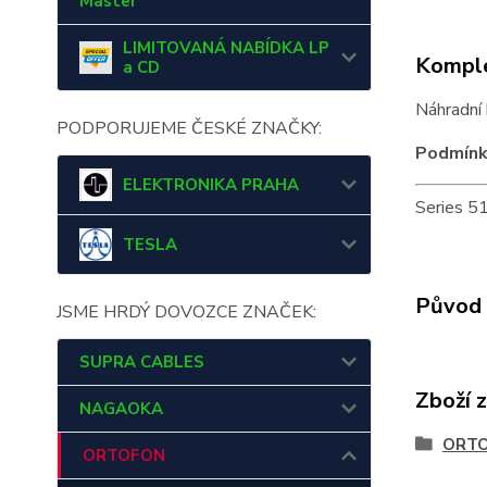
Master
LIMITOVANÁ NABÍDKA LP
Komple
a CD
Náhradní 
PODPORUJEME ČESKÉ ZNAČKY:
Podmín
ELEKTRONIKA PRAHA
Series 5
TESLA
Původ 
JSME HRDÝ DOVOZCE ZNAČEK:
SUPRA CABLES
Zboží 
NAGAOKA
ORT
ORTOFON