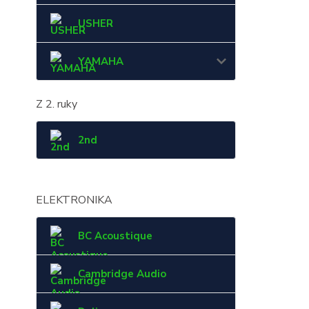
USHER
YAMAHA
Z 2. ruky
2nd
ELEKTRONIKA
BC Acoustique
Cambridge Audio