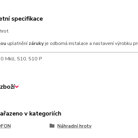
tní specifikace
hrot
kou
uplatnění
záruky
je odborná instalace a nastavení výrobku pr
10 Mkll, 510, 510 P
zboží
zařazeno v kategoriích
OFON
Náhradní hroty