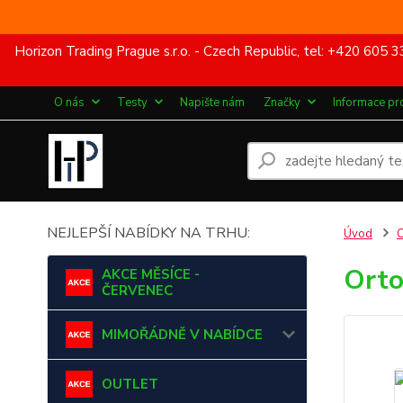
Horizon Trading Prague s.r.o. - Czech Republic, tel: +420 60
O nás
Testy
Napište nám
Značky
Informace pr
NEJLEPŠÍ NABÍDKY NA TRHU:
Úvod
Orto
AKCE MĚSÍCE -
ČERVENEC
MIMOŘÁDNĚ V NABÍDCE
OUTLET