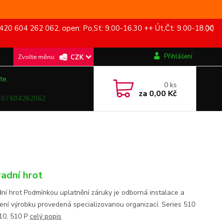
420 604 262 062, open: Po,St: 9.00-16.30 ++ Út,Čt: 9.00-18.00
Přihlášení
CZK
te.
0
ks
za
0,00 Kč
0 / 604262062
adní hrot
ní hrot Podmínkou uplatnění záruky je odborná instalace a
ení výrobku provedená specializovanou organizací. Series 510
510, 510 P
celý popis