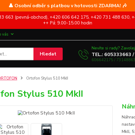
👤 Osobní odběr s platbou v hotovosti ZDARMA! 🎶
5 333 663 (pevná-obchod), +420 606 642 175, +420 731 488 630, +
++ Pá: 9.00-15.00 hodin
o vás
Nevíte si rady? Zavolej
Hledat
TEL.: 605333663 /
606642175 / 73148863
ORTOFON
Ortofon Stylus 510 MkII
fon Stylus 510 MkII
Náhr
Náhrad
nastav
Mkll, 