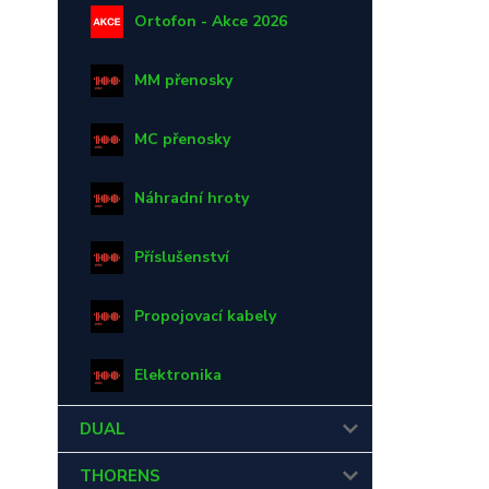
Ortofon - Akce 2026
MM přenosky
MC přenosky
Náhradní hroty
Příslušenství
Propojovací kabely
Elektronika
DUAL
THORENS