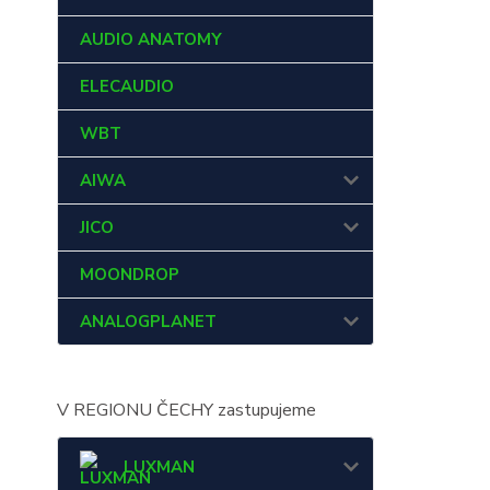
AUDIO ANATOMY
ELECAUDIO
WBT
AIWA
JICO
MOONDROP
ANALOGPLANET
V REGIONU ČECHY zastupujeme
LUXMAN