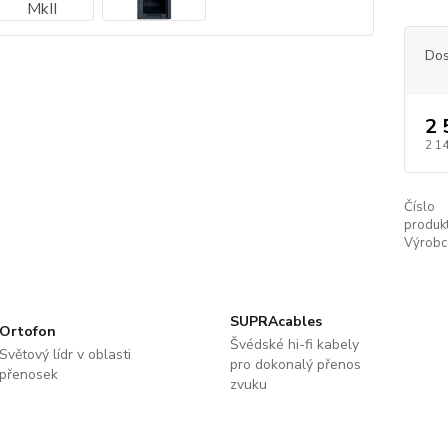
Dos
2 
2 1
Číslo
produkt
Výrobc
SUPRAcables
Ortofon
Švédské hi-fi kabely
Světový lídr v oblasti
pro dokonalý přenos
přenosek
zvuku