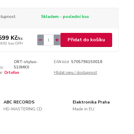
tupnost
Skladem - poslední kus
599 Kč
/
ks
Přidat do košíku
48 Kč
bez DPH
ORT-stylus-
EAN kód:
5705796150018
u:
510MKII
e:
Ortofon
Hlídat cenu / dostupnost
ABC RECORDS
Elektronika Praha
HD-MASTERING CD
Made in EU