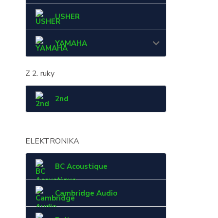
USHER
YAMAHA
Z 2. ruky
2nd
ELEKTRONIKA
BC Acoustique
Cambridge Audio