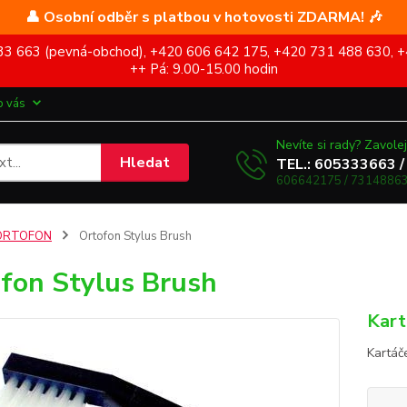
👤 Osobní odběr s platbou v hotovosti ZDARMA! 🎶
5 333 663 (pevná-obchod), +420 606 642 175, +420 731 488 630, +
++ Pá: 9.00-15.00 hodin
o vás
Nevíte si rady? Zavolej
Hledat
TEL.: 605333663 /
606642175 / 73148863
ORTOFON
Ortofon Stylus Brush
fon Stylus Brush
Kart
Kartáč