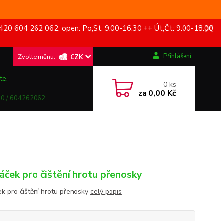
420 604 262 062, open: Po,St: 9.00-16.30 ++ Út,Čt: 9.00-18.00
Přihlášení
CZK
te.
0
ks
za
0,00 Kč
0 / 604262062
áček pro čištění hrotu přenosky
ek pro čištění hrotu přenosky
celý popis