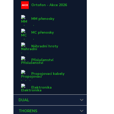
Ortofon - Akce 2026
MM přenosky
MC přenosky
Náhradní hroty
Příslušenství
Propojovací kabely
Elektronika
DUAL
THORENS