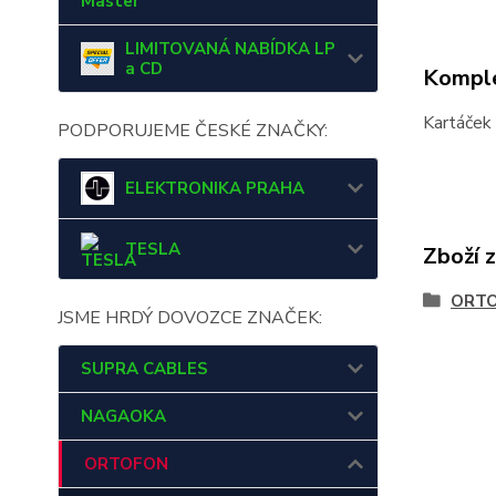
Master
LIMITOVANÁ NABÍDKA LP
a CD
Komple
Kartáček 
PODPORUJEME ČESKÉ ZNAČKY:
ELEKTRONIKA PRAHA
TESLA
Zboží 
ORT
JSME HRDÝ DOVOZCE ZNAČEK:
SUPRA CABLES
NAGAOKA
ORTOFON