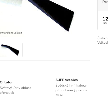
Dos
12
107
Číslo p
Velkoob
SUPRAcables
Ortofon
Švédské hi-fi kabely
Světový lídr v oblasti
pro dokonalý přenos
přenosek
zvuku