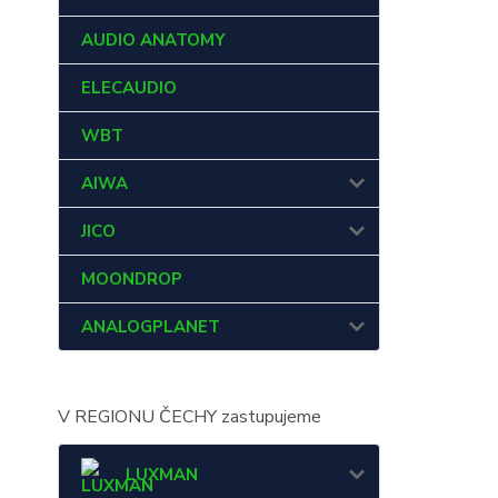
AUDIO ANATOMY
ELECAUDIO
WBT
AIWA
JICO
MOONDROP
ANALOGPLANET
V REGIONU ČECHY zastupujeme
LUXMAN