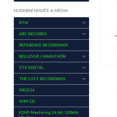
HUDEBNÍ NOSIČE A MÉDIA:
RTM
ABC RECORDS
REFERENCE RECORDINGS
BELLEVUE / MARATHON
STS DIGITAL
THE LOST RECORDINGS
XRCD24
SHM-CD
K2HD Mastering 24-bit 100kHz