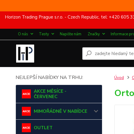
Horizon Trading Prague s.r.o. - Czech Republic, tel: +420 60
O nás
Testy
Napište nám
Značky
Informace pr
NEJLEPŠÍ NABÍDKY NA TRHU:
Úvod
Orto
AKCE MĚSÍCE -
ČERVENEC
MIMOŘÁDNĚ V NABÍDCE
OUTLET