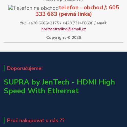
telefon - obchod /: 605
333 663 (pevná linka)
tel: +420 606642175 / +420 731488630 / email:
horizontrading@email.cz
Copyright © 2026
Doporučujeme:
SUPRA by JenTech - HDMI High
Speed With Ethernet
Proč nakupovat u nás ??