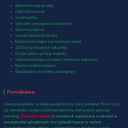
Specializovaný prodej
Odborné znalosti
14 let na trhu
Výhradní zastoupení a autorizace
Servisní podpora
Vysoké skladové zásoby
Kamenná prodejna a poslechová studia
1000ce spokojených zákazníků
Osobní péče a přístup majitelů
Výborná dostupnost autem i městskou dopravou
Návrhy a četné instalace
Spolupráce s architekty a designéry
Pomáháme:
Jsme přesvědčení, že velké společnosti by měly pomáhat. Proto se již
od samotného vzniku snažíme podpořit ty, kteří pomoc opravdu
potřebují.
Zdravotní klaun
je
nezisková organizace s národní a
mezinárodní působností
, která
přináší humor a radost