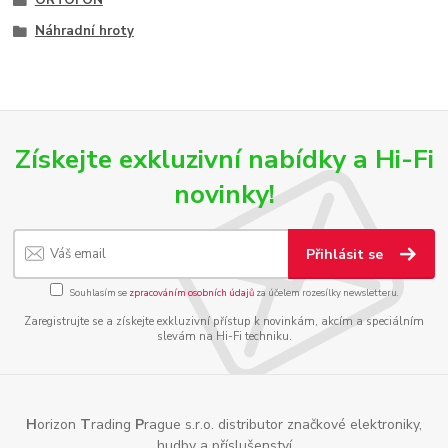
Náhradní hroty
Získejte exkluzivní nabídky a Hi-Fi
novinky!
Přihlásit se
Souhlasím se
zpracováním osobních údajů
za účelem rozesílky newsletteru.
Zaregistrujte se a získejte exkluzivní přístup k novinkám, akcím a speciálním
slevám na Hi-Fi techniku.
H
orizon
T
rading
P
rague s.r.o. distributor značkové elektroniky,
hudby a příslušenství