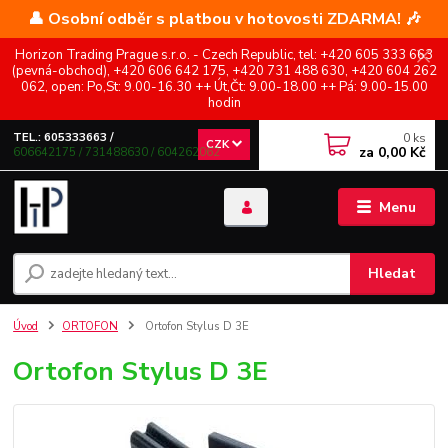
👤 Osobní odběr s platbou v hotovosti ZDARMA! 🎶
Horizon Trading Prague s.r.o. - Czech Republic, tel: +420 605 333 663
(pevná-obchod), +420 606 642 175, +420 731 488 630, +420 604 262
062, open: Po,St: 9.00-16.30 ++ Út,Čt: 9.00-18.00 ++ Pá: 9.00-15.00
hodin
0
ks
TEL.: 605333663 /
CZK
za
0,00 Kč
606642175 / 731488630 / 604262062
Menu
Hledat
Úvod
ORTOFON
Ortofon Stylus D 3E
Ortofon Stylus D 3E