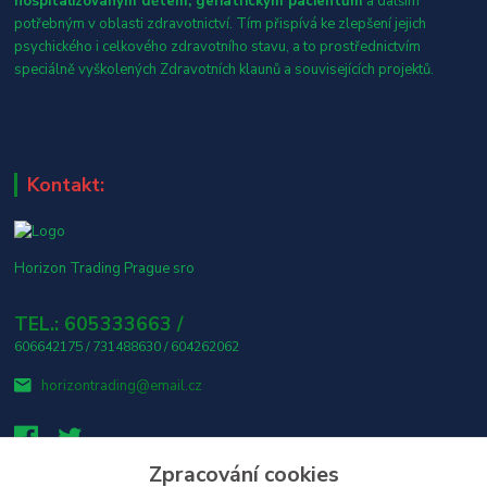
hospitalizovaným dětem, geriatrickým pacientům
a dalším
potřebným v oblasti zdravotnictví. Tím přispívá ke zlepšení jejich
psychického i celkového zdravotního stavu, a to prostřednictvím
speciálně vyškolených Zdravotních klaunů a souvisejících projektů.
Kontakt:
Horizon Trading Prague sro
TEL.: 605333663 /
606642175 / 731488630 / 604262062
horizontrading@email.cz
Zpracování cookies