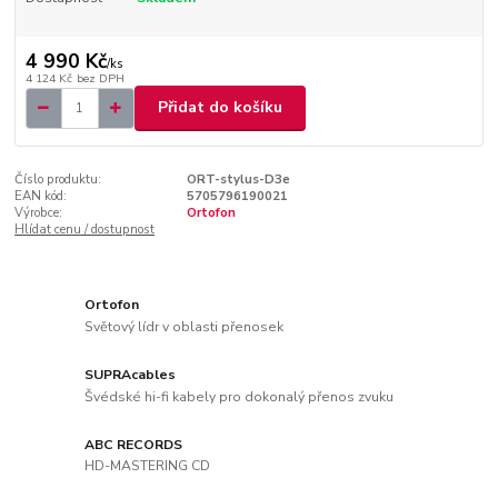
4 990 Kč
/
ks
4 124 Kč
bez DPH
Přidat do košíku
Číslo produktu:
ORT-stylus-D3e
EAN kód:
5705796190021
Výrobce:
Ortofon
Hlídat cenu / dostupnost
Ortofon
Světový lídr v oblasti přenosek
SUPRAcables
Švédské hi-fi kabely pro dokonalý přenos zvuku
ABC RECORDS
HD-MASTERING CD