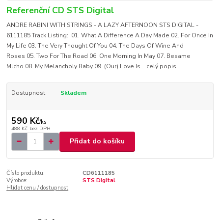
Referenční CD STS Digital
ANDRE RABINI WITH STRINGS - A LAZY AFTERNOON STS DIGITAL -
6111185 Track Listing: 01. What A Difference A Day Made 02. For Once In
My Life 03. The Very Thought Of You 04. The Days Of Wine And
Roses 05. Two For The Road 06. One Morning In May 07. Besame
Mlcho 08. My Melancholy Baby 09. (Our) Love Is...
celý popis
Dostupnost
Skladem
590 Kč
/
ks
488 Kč
bez DPH
Přidat do košíku
Číslo produktu:
CD6111185
Výrobce:
STS Digital
Hlídat cenu / dostupnost