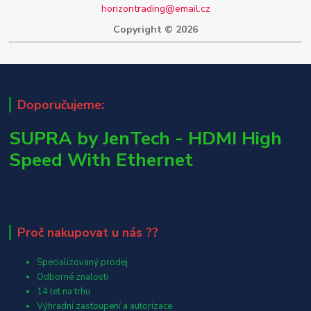
horizontrading@email.cz
Copyright © 2026
Doporučujeme:
SUPRA by JenTech - HDMI High
Speed With Ethernet
Proč nakupovat u nás ??
Specializovaný prodej
Odborné znalosti
14 let na trhu
Výhradní zastoupení a autorizace