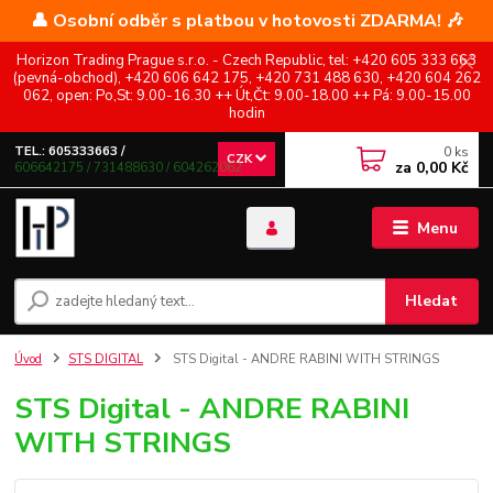
👤 Osobní odběr s platbou v hotovosti ZDARMA! 🎶
Horizon Trading Prague s.r.o. - Czech Republic, tel: +420 605 333 663
(pevná-obchod), +420 606 642 175, +420 731 488 630, +420 604 262
062, open: Po,St: 9.00-16.30 ++ Út,Čt: 9.00-18.00 ++ Pá: 9.00-15.00
hodin
0
ks
TEL.: 605333663 /
CZK
za
0,00 Kč
606642175 / 731488630 / 604262062
Menu
Hledat
Úvod
STS DIGITAL
STS Digital - ANDRE RABINI WITH STRINGS
STS Digital - ANDRE RABINI
WITH STRINGS