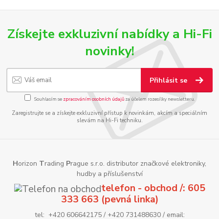
Získejte exkluzivní nabídky a Hi-Fi
novinky!
Přihlásit se
Souhlasím se
zpracováním osobních údajů
za účelem rozesílky newsletteru.
Zaregistrujte se a získejte exkluzivní přístup k novinkám, akcím a speciálním
slevám na Hi-Fi techniku.
H
orizon
T
rading
P
rague s.r.o. distributor značkové elektroniky,
hudby a příslušenství
telefon - obchod /: 605
333 663 (pevná linka)
tel: +420 606642175 / +420 731488630 / email: