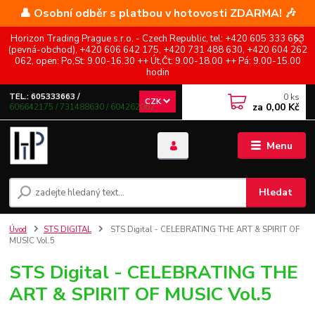
👤 Osobní odběr s platbou v hotovosti ZDARMA! 🎶
Horizon Trading Prague s.r.o. - Czech Republic, tel: +420 605 333 663
(pevná-obchod), +420 606 642 175, +420 731 488 630, +420 604 262
062, open: Po,St: 9.00-16.30 ++ Út,Čt: 9.00-18.00 ++ Pá: 9.00-15.00
hodin
0
ks
TEL.: 605333663 /
CZK
za
0,00 Kč
606642175 / 731488630 / 604262062
Menu
Hledat
Úvod
STS DIGITAL
STS Digital - CELEBRATING THE ART & SPIRIT OF
MUSIC Vol.5
STS Digital - CELEBRATING THE
ART & SPIRIT OF MUSIC Vol.5