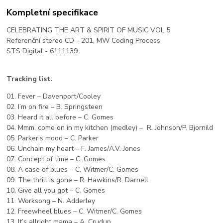
Kompletní specifikace
CELEBRATING THE ART & SPIRIT OF MUSIC VOL 5
Referenční stereo CD - 201, MW Coding Process
STS Digital - 6111139
Tracking list:
01. Fever – Davenport/Cooley
02. I’m on fire – B. Springsteen
03. Heard it all before – C. Gomes
04. Mmm, come on in my kitchen (medley) – R. Johnson/P. Bjornild
05. Parker’s mood – C. Parker
06. Unchain my heart – F. James/A.V. Jones
07. Concept of time – C. Gomes
08. A case of blues – C. Witmer/C. Gomes
09. The thrill is gone – R. Hawkins/R. Darnell
10. Give all you got – C. Gomes
11. Worksong – N. Adderley
12. Freewheel blues – C. Witmer/C. Gomes
13. It’s allright mama – A. Crudup