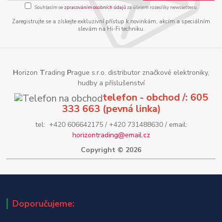
Souhlasím se
zpracováním osobních údajů
za účelem rozesílky newsletteru.
Zaregistrujte se a získejte exkluzivní přístup k novinkám, akcím a speciálním
slevám na Hi-Fi techniku.
H
orizon
T
rading
P
rague s.r.o. distributor značkové elektroniky,
hudby a příslušenství
telefon - obchod /: 605
333 663 (pevná linka)
tel: +420 606642175 / +420 731488630 / email:
horizontrading@email.cz
Copyright © 2026
Doporučujeme: