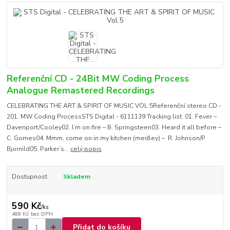
Referenční CD - 24Bit MW Coding Process
Analogue Remastered Recordings
CELEBRATING THE ART & SPIRIT OF MUSIC VOL 5Referenční stereo CD -
201, MW Coding ProcessSTS Digital - 6111139 Tracking list: 01. Fever –
Davenport/Cooley02. I’m on fire – B. Springsteen03. Heard it all before –
C. Gomes04. Mmm, come on in my kitchen (medley) – R. Johnson/P.
Bjornild05. Parker’s...
celý popis
Dostupnost
Skladem
590 Kč
/
ks
488 Kč
bez DPH
Přidat do košíku