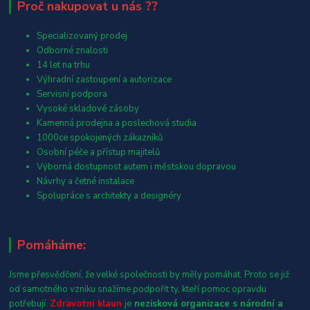
Proč nakupovat u nás ??
Specializovaný prodej
Odborné znalosti
14 let na trhu
Výhradní zastoupení a autorizace
Servisní podpora
Vysoké skladové zásoby
Kamenná prodejna a poslechová studia
1000ce spokojených zákazníků
Osobní péče a přístup majitelů
Výborná dostupnost autem i městskou dopravou
Návrhy a četné instalace
Spolupráce s architekty a designéry
Pomáháme:
Jsme přesvědčení, že velké společnosti by měly pomáhat. Proto se již
od samotného vzniku snažíme podpořit ty, kteří pomoc opravdu
potřebují.
Zdravotní klaun
je
nezisková organizace s národní a