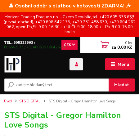
👤 Osobní odběr s platbou v hotovosti ZDARMA! 🎶
Horizon Trading Prague s.r.o. - Czech Republic, tel: +420 605 333 663
(pevná-obchod), +420 606 642 175, +420 731 488 630, +420 604 262
062, open: Po,St: 9.00-16.30 ++ Út,Čt: 9.00-18.00 ++ Pá: 9.00-15.00
hodin
0
ks
TEL.: 605333663 /
CZK
za
0,00 Kč
606642175 / 731488630 / 604262062
Menu
Hledat
Úvod
STS DIGITAL
STS Digital - Gregor Hamilton Love Songs
STS Digital - Gregor Hamilton
Love Songs