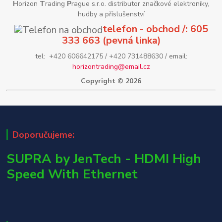
H
orizon
T
rading
P
rague s.r.o. distributor značkové elektroniky,
hudby a příslušenství
telefon - obchod /: 605
333 663 (pevná linka)
tel: +420 606642175 / +420 731488630 / email:
horizontrading@email.cz
Copyright © 2026
Doporučujeme:
SUPRA by JenTech - HDMI High
Speed With Ethernet