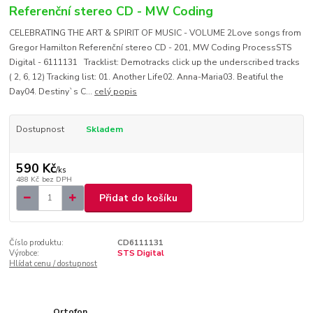
Referenční stereo CD - MW Coding
CELEBRATING THE ART & SPIRIT OF MUSIC - VOLUME 2Love songs from
Gregor Hamilton Referenční stereo CD - 201, MW Coding ProcessSTS
Digital - 6111131 Tracklist: Demotracks click up the underscribed tracks
( 2, 6, 12) Tracking list: 01. Another Life02. Anna-Maria03. Beatiful the
Day04. Destiny`s C...
celý popis
Dostupnost
Skladem
590 Kč
/
ks
488 Kč
bez DPH
Přidat do košíku
Číslo produktu:
CD6111131
Výrobce:
STS Digital
Hlídat cenu / dostupnost
Ortofon