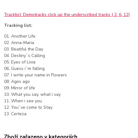
Tracklist: Demotracks click up the underscribed tracks ( 2, 6, 12)
Tracking list:
01. Another Life
02. Anna-Maria
03. Beatiful the Day
04. Destiny`s Calling
05. Eyes of Livia
06. Guess i`m falling
07. I write your name in Flowers
08. Ages ago
09. Mirror of life
10. What you say, what i say
11. When i see you
12. You`ve come to Stay
13. Certeza
Zboží zařazeno v kategoriích