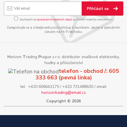
Přihlásit se
Souhlasím se
zpracováním osobních údajů
za účelem rozesílky newsletteru.
Zaregistrujte se a získejte exkluzivní přístup k novinkám, akcím a speciálním
slevám na Hi-Fi techniku.
H
orizon
T
rading
P
rague s.r.o. distributor značkové elektroniky,
hudby a příslušenství
telefon - obchod /: 605
333 663 (pevná linka)
tel: +420 606642175 / +420 731488630 / email:
horizontrading@email.cz
Copyright © 2026