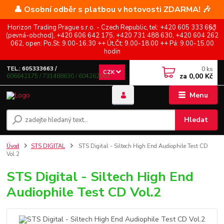
👤 Osobní odběr s platbou v hotovosti ZDARMA! 🎶
Horizon Trading Prague s.r.o. - Czech Republic, tel: +420 605 333 663
(pevná-obchod), +420 606 642 175, +420 731 488 630, +420 604 262
062, open: Po,St: 9.00-16.30 ++ Út,Čt: 9.00-18.00 ++ Pá: 9.00-15.00
hodin
0
ks
TEL.: 605333663 /
CZK
za
0,00 Kč
606642175 / 731488630 / 604262062
Menu
Hledat
Úvod
STS DIGITAL
STS Digital - Siltech High End Audiophile Test CD
Vol.2
STS Digital - Siltech High End
Audiophile Test CD Vol.2