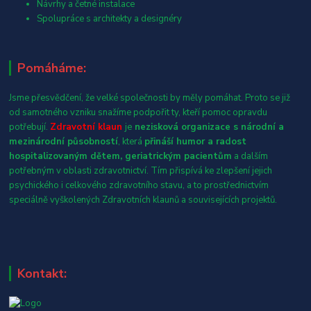
Návrhy a četné instalace
Spolupráce s architekty a designéry
Pomáháme:
Jsme přesvědčení, že velké společnosti by měly pomáhat. Proto se již
od samotného vzniku snažíme podpořit ty, kteří pomoc opravdu
potřebují.
Zdravotní klaun
je
nezisková organizace s národní a
mezinárodní působností
, která
přináší humor a radost
hospitalizovaným dětem, geriatrickým pacientům
a dalším
potřebným v oblasti zdravotnictví. Tím přispívá ke zlepšení jejich
psychického i celkového zdravotního stavu, a to prostřednictvím
speciálně vyškolených Zdravotních klaunů a souvisejících projektů.
Kontakt: