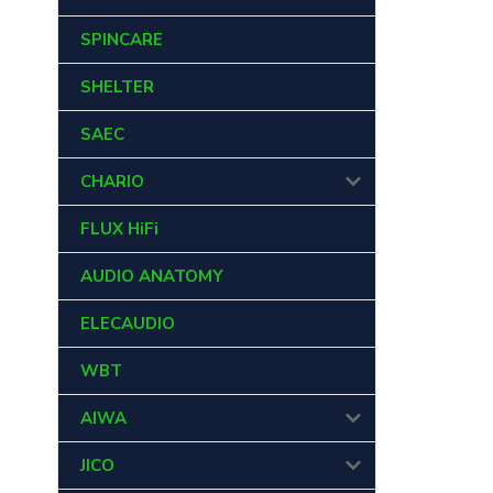
SPINCARE
SHELTER
SAEC
CHARIO
FLUX HiFi
AUDIO ANATOMY
ELECAUDIO
WBT
AIWA
JICO