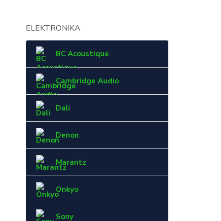
ELEKTRONIKA
BC Acoustique
Cambridge Audio
Dali
Denon
Marantz
Onkyo
Sony