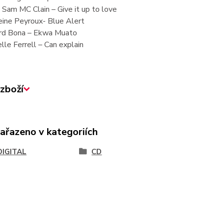
 Sam MC Clain – Give it up to love
eine Peyroux- Blue Alert
ard Bona – Ekwa Muato
lle Ferrell – Can explain
zboží
zařazeno v kategoriích
DIGITAL
CD