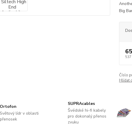
Another
Big Ba
Dos
65
537
Číslo p
Hlídat 
SUPRAcables
Ortofon
Švédské hi-fi kabely
Světový lídr v oblasti
pro dokonalý přenos
přenosek
zvuku