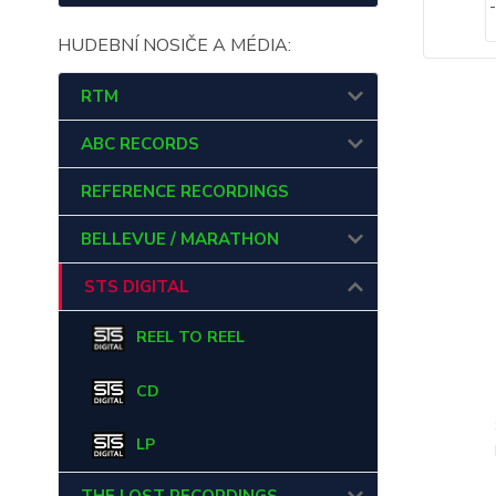
HUDEBNÍ NOSIČE A MÉDIA:
RTM
ABC RECORDS
REFERENCE RECORDINGS
BELLEVUE / MARATHON
STS DIGITAL
REEL TO REEL
CD
LP