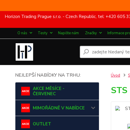
Horizon Trading Prague s.r.o. - Czech Republic, tel: +420 60
O nás
Testy
Napište nám
Značky
Informace pr
NEJLEPŠÍ NABÍDKY NA TRHU:
Úvod
STS 
AKCE MĚSÍCE -
ČERVENEC
MIMOŘÁDNĚ V NABÍDCE
OUTLET