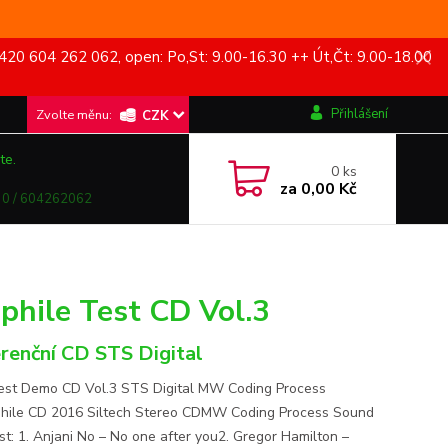
420 604 262 062, open: Po,St: 9.00-16.30 ++ Út,Čt: 9.00-18.00
Přihlášení
CZK
te.
0
ks
za
0,00 Kč
0 / 604262062
phile Test CD Vol.3
renční CD STS Digital
st Demo CD Vol.3 STS Digital MW Coding Process
hile CD 2016 Siltech Stereo CDMW Coding Process Sound
ist: 1. Anjani No – No one after you2. Gregor Hamilton –