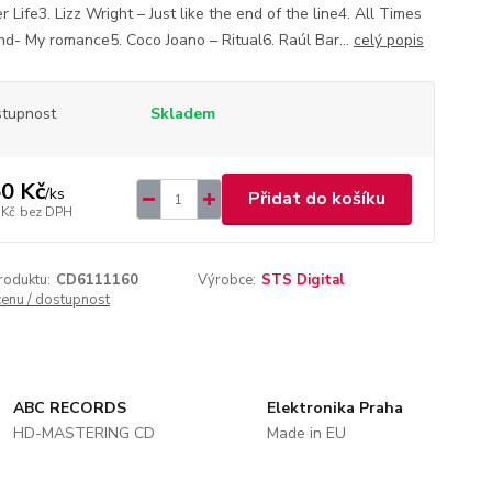
 Life3. Lizz Wright – Just like the end of the line4. All Times
nd- My romance5. Coco Joano – Ritual6. Raúl Bar...
celý popis
tupnost
Skladem
0 Kč
/
ks
Přidat do košíku
 Kč
bez DPH
roduktu:
CD6111160
Výrobce:
STS Digital
cenu / dostupnost
ABC RECORDS
Elektronika Praha
HD-MASTERING CD
Made in EU