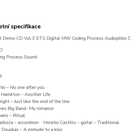
tní specifikace
 Demo CD Vol.3 STS Digital MW Coding Process Audiophile C
CD
ng Process Sound
t:
 No – No one after you
 Hamilton – Another Life
right – Just like the end of the line
imes Big Band- My romance
oano – Ritual
arboza – accordeon Horatio Castillo – guitar – Traditional
 Douglas – A prelude to a kiss