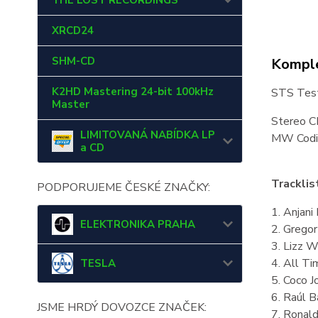
THE LOST RECORDINGS
XRCD24
SHM-CD
Komple
K2HD Mastering 24-bit 100kHz
STS Test
Master
Stereo 
LIMITOVANÁ NABÍDKA LP
MW Codi
a CD
Tracklis
PODPORUJEME ČESKÉ ZNAČKY:
1. Anjani
ELEKTRONIKA PRAHA
2. Gregor
3. Lizz W
4. All T
TESLA
5. Coco J
6. Raúl B
JSME HRDÝ DOVOZCE ZNAČEK:
7. Ronald