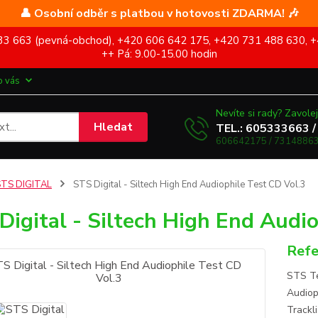
👤 Osobní odběr s platbou v hotovosti ZDARMA! 🎶
5 333 663 (pevná-obchod), +420 606 642 175, +420 731 488 630, +
++ Pá: 9.00-15.00 hodin
o vás
Nevíte si rady? Zavolej
Hledat
TEL.: 605333663 /
606642175 / 73148863
STS DIGITAL
STS Digital - Siltech High End Audiophile Test CD Vol.3
Digital - Siltech High End Audio
Refe
STS Te
Audiop
Trackl