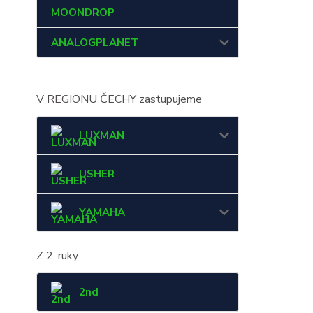
MOONDROP
ANALOGPLANET
V REGIONU ČECHY zastupujeme
LUXMAN
USHER
YAMAHA
Z 2. ruky
2nd