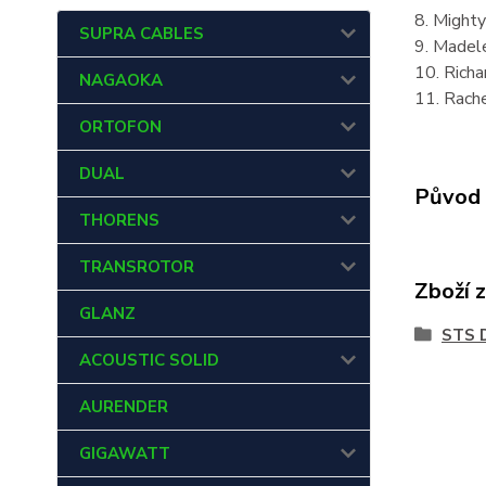
8. Mighty
SUPRA CABLES
9. Madel
10. Rich
NAGAOKA
11. Rache
ORTOFON
DUAL
Původ 
THORENS
TRANSROTOR
Zboží 
GLANZ
STS 
ACOUSTIC SOLID
AURENDER
GIGAWATT