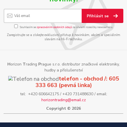
Přihlásit se
Souhlasím se
zpracováním osobních údajů
za účelem rozesílky newsletteru.
Zaregistrujte se a získejte exkluzivní přístup k novinkám, akcím a speciálním
slevám na Hi-Fi techniku.
H
orizon
T
rading
P
rague s.r.o. distributor značkové elektroniky,
hudby a příslušenství
telefon - obchod /: 605
333 663 (pevná linka)
tel: +420 606642175 / +420 731488630 / email:
horizontrading@email.cz
Copyright © 2026