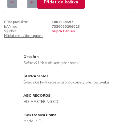
Přidat do košíku
Číslo produktu:
1001908597
EAN kód:
7330060206023
Výrobce:
Supra Cables
Hlídat cenu / dostupnost
Ortofon
Světový lídr v oblasti přenosek
SUPRAcables
Švédské hi-fi kabely pro dokonalý přenos zvuku
ABC RECORDS
HD-MASTERING CD
Elektronika Praha
Made in EU