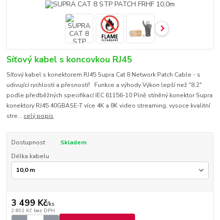
Síťový kabel s koncovkou RJ45
Síťový kabel s konektorem RJ45 Supra Cat 8 Network Patch Cable - s
udivující rychlostí a přesností! Funkce a výhody Výkon lepší než "8.2"
podle předběžných specifikací IEC 61156-10 Plně stíněný konektor Supra
konektory RJ45 40GBASE-T více 4K a 8K video streaming, vysoce kvalitní
stre...
celý popis
Dostupnost
Skladem
Délka kabelu
3 499 Kč
/
ks
2 892 Kč
bez DPH