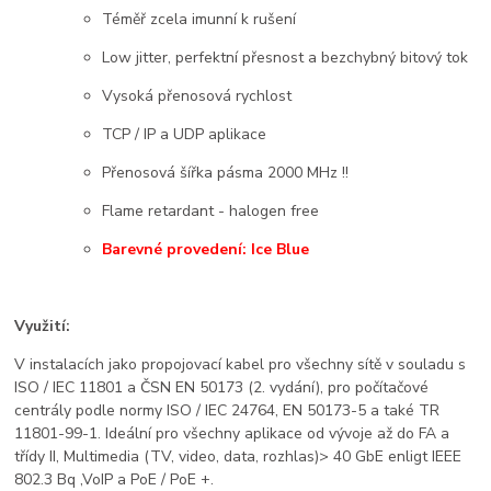
Téměř zcela imunní k rušení
Low jitter, perfektní přesnost a bezchybný bitový tok
Vysoká přenosová rychlost
TCP
/ IP a UDP aplikace
Přenosová šířka pásma 2000 MHz !!
Flame retardant - halogen free
Barevné provedení: Ice Blue
Využití:
V instalacích jako propojovací kabel pro všechny sítě v souladu s
ISO / IEC 11801 a ČSN EN 50173 (2. vydání), pro počítačové
centrály podle normy ISO / IEC 24764, EN 50173-5 a také TR
11801-99-1. Ideální pro všechny aplikace od vývoje až do FA a
třídy II, Multimedia (TV, video, data, rozhlas)> 40 GbE enligt IEEE
802.3 Bq ,VoIP a PoE / PoE +.