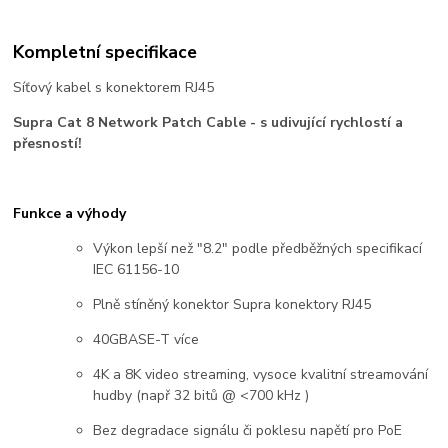
Kompletní specifikace
Síťový kabel s konektorem RJ45
Supra Cat 8 Network Patch Cable - s udivující rychlostí a
přesností!
Funkce a výhody
Výkon lepší než "8.2" podle předběžných specifikací
IEC 61156-10
Plně stíněný konektor Supra konektory RJ45
40GBASE-T více
4K a 8K video streaming, vysoce kvalitní streamování
hudby (např 32 bitů @ <700 kHz )
Bez degradace signálu či poklesu napětí pro PoE