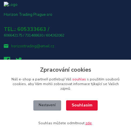
Horizon Trading Prague sro
TEL.: 605333663 /
606642175 / 731488630 / 604262062
horizontrading@email.cz
Zpracování cookies
Náš e-shop a partneři potřebují Váš
souhlas
s použitím souborů
👤 Osobní odběr s platbou v hotovosti ZDARMA! 🎶
cookies, aby Vám mohli zobrazovat informace týkající se Vašich
zájmů.
Upravit sběr cookies.
Souhlasím
Nastavení
Copyright © 2026 Horizon Trading Prague s.r.o. distributor značkové
elektroniky a příslušenství
Souhlas můžete odmítnout
zde
.