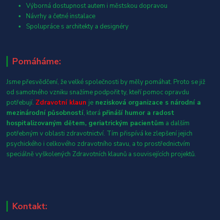
Výborná dostupnost autem i městskou dopravou
Návrhy a četné instalace
Spolupráce s architekty a designéry
Pomáháme:
Jsme přesvědčení, že velké společnosti by měly pomáhat. Proto se již
od samotného vzniku snažíme podpořit ty, kteří pomoc opravdu
potřebují.
Zdravotní klaun
je
nezisková organizace s národní a
mezinárodní působností
, která
přináší humor a radost
hospitalizovaným dětem, geriatrickým pacientům
a dalším
potřebným v oblasti zdravotnictví. Tím přispívá ke zlepšení jejich
psychického i celkového zdravotního stavu, a to prostřednictvím
speciálně vyškolených Zdravotních klaunů a souvisejících projektů.
Kontakt: