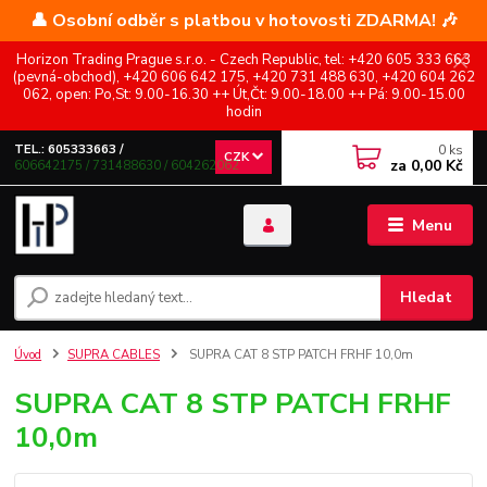
👤 Osobní odběr s platbou v hotovosti ZDARMA! 🎶
Horizon Trading Prague s.r.o. - Czech Republic, tel: +420 605 333 663
(pevná-obchod), +420 606 642 175, +420 731 488 630, +420 604 262
062, open: Po,St: 9.00-16.30 ++ Út,Čt: 9.00-18.00 ++ Pá: 9.00-15.00
hodin
0
ks
TEL.: 605333663 /
CZK
za
0,00 Kč
606642175 / 731488630 / 604262062
Menu
Hledat
Úvod
SUPRA CABLES
SUPRA CAT 8 STP PATCH FRHF 10,0m
SUPRA CAT 8 STP PATCH FRHF
10,0m