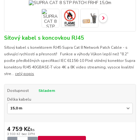
Síťový kabel s koncovkou RJ45
Síťový kabel s konektorem RJ45 Supra Cat 8 Network Patch Cable - s
udivující rychlostí a přesností! Funkce a výhody Výkon lepší než "8.2"
podle předběžných specifikací IEC 61156-10 Plně stíněný konektor Supra
konektory RJ45 40GBASE-T více 4K a 8K video streaming, vysoce kvalitní
stre...
celý popis
Dostupnost
Skladem
Délka kabelu
4 759 Kč
/
ks
3 933 Kč
bez DPH