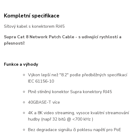
Kompletní specifikace
Síťový kabel s konektorem RJ45
Supra Cat 8 Network Patch Cable - s udivující rychlostí a
přesností!
Funkce a výhody
Výkon lepší než "8.2" podle předběžných specifikací
IEC 61156-10
Plně stíněný konektor Supra konektory RJ45
40GBASE-T více
4K a 8K video streaming, vysoce kvalitní streamování
hudby (např 32 bitů @ <700 kHz )
Bez degradace signálu či poklesu napětí pro PoE