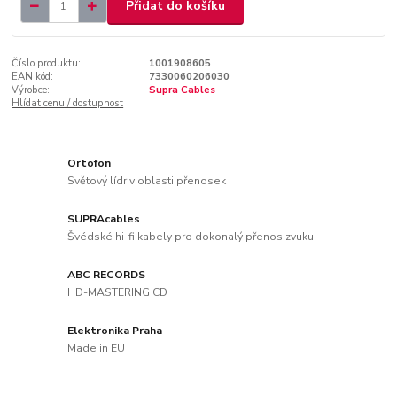
Přidat do košíku
Číslo produktu:
1001908605
EAN kód:
7330060206030
Výrobce:
Supra Cables
Hlídat cenu / dostupnost
Ortofon
Světový lídr v oblasti přenosek
SUPRAcables
Švédské hi-fi kabely pro dokonalý přenos zvuku
ABC RECORDS
HD-MASTERING CD
Elektronika Praha
Made in EU