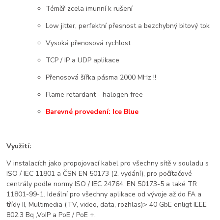
Téměř zcela imunní k rušení
Low jitter, perfektní přesnost a bezchybný bitový tok
Vysoká přenosová rychlost
TCP
/ IP a UDP aplikace
Přenosová šířka pásma 2000 MHz !!
Flame retardant - halogen free
Barevné provedení: Ice Blue
Využití:
V instalacích jako propojovací kabel pro všechny sítě v souladu s
ISO / IEC 11801 a ČSN EN 50173 (2. vydání), pro počítačové
centrály podle normy ISO / IEC 24764, EN 50173-5 a také TR
11801-99-1. Ideální pro všechny aplikace od vývoje až do FA a
třídy II, Multimedia (TV, video, data, rozhlas)> 40 GbE enligt IEEE
802.3 Bq ,VoIP a PoE / PoE +.