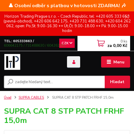
👤 Osobní odběr s platbou v hotovosti ZDARMA! 🎶
Horizon Trading Prague s.r.o. - Czech Republic, tel: +420 605 333 663
(pevná-obchod), +420 606 642 175, +420 731 488 630, +420 604 262
062, open: Po,St: 9.00-16.30 ++ Út,Čt: 9.00-18.00 ++ Pá: 9.00-15.00
hodin
0
ks
TEL.: 605333663 /
CZK
za
0,00 Kč
606642175 / 731488630 / 604262062
Menu
Hledat
Úvod
SUPRA CABLES
SUPRA CAT 8 STP PATCH FRHF 15,0m
SUPRA CAT 8 STP PATCH FRHF
15,0m