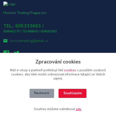
Horizon Trading Prague sro
TEL.: 605333663 /
606642175 / 731488630 / 604262062
horizontrading@email.cz
Zpracování cookies
Náš e-shop a partneři potřebují Váš
souhlas
s použitím souborů
👤 Osobní odběr s platbou v hotovosti ZDARMA! 🎶
cookies, aby Vám mohli zobrazovat informace týkající se Vašich
zájmů.
Upravit sběr cookies.
Souhlasím
Nastavení
Copyright © 2026 Horizon Trading Prague s.r.o. distributor značkové
elektroniky a příslušenství
Souhlas můžete odmítnout
zde
.