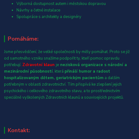
Výborná dostupnost autem i městskou dopravou
Návrhy a četné instalace
Spolupráce s architekty a designéry
Pomáháme:
Jsme přesvědčení, že velké společnosti by měly pomáhat. Proto se již
od samotného vzniku snažíme podpořit ty, kteří pomoc opravdu
potřebují.
Zdravotní klaun
je
nezisková organizace s národní a
mezinárodní působností
, která
přináší humor a radost
hospitalizovaným dětem, geriatrickým pacientům
a dalším
potřebným v oblasti zdravotnictví. Tím přispívá ke zlepšení jejich
psychického i celkového zdravotního stavu, a to prostřednictvím
speciálně vyškolených Zdravotních klaunů a souvisejících projektů.
Kontakt: