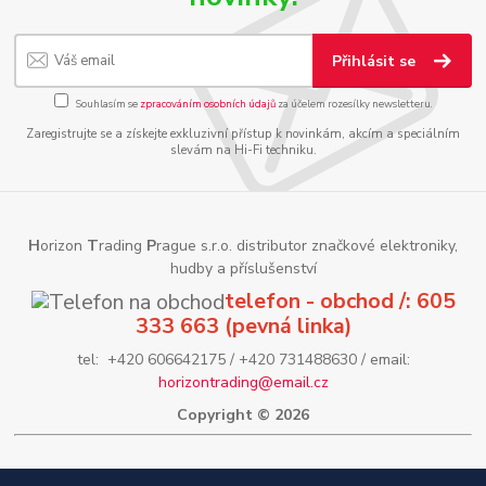
Přihlásit se
Souhlasím se
zpracováním osobních údajů
za účelem rozesílky newsletteru.
Zaregistrujte se a získejte exkluzivní přístup k novinkám, akcím a speciálním
slevám na Hi-Fi techniku.
H
orizon
T
rading
P
rague s.r.o. distributor značkové elektroniky,
hudby a příslušenství
telefon - obchod /: 605
333 663 (pevná linka)
tel: +420 606642175 / +420 731488630 / email:
horizontrading@email.cz
Copyright © 2026