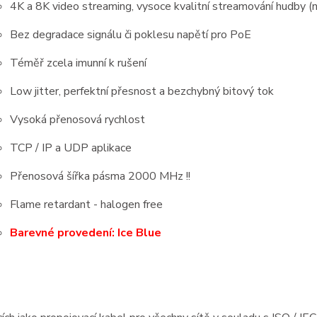
4K a 8K video streaming, vysoce kvalitní streamování hudby 
Bez degradace signálu či poklesu napětí pro PoE
Téměř zcela imunní k rušení
Low jitter, perfektní přesnost a bezchybný bitový tok
Vysoká přenosová rychlost
TCP
/ IP a UDP aplikace
Přenosová šířka pásma 2000 MHz !!
Flame retardant - halogen free
Barevné provedení: Ice Blue