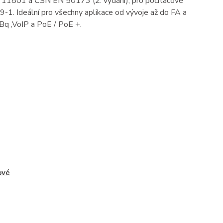
IEC 11801 a ČSN EN 50173 (2. vydání), pro počítačové
. Ideální pro všechny aplikace od vývoje až do FA a
 Bq ,VoIP a PoE / PoE +.
ové