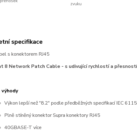
přenosek
zvuku
tní specifikace
abel s konektorem RJ45
t 8 Network Patch Cable - s udivující rychlostí a přesností
a výhody
Výkon lepší než "8.2" podle předběžných specifikací IEC 611
Plně stíněný konektor Supra konektory RJ45
40GBASE-T více