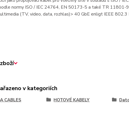
cích jako propojovací kabel pro všechny sítě v souladu s ISO / 
 podle normy ISO / IEC 24764, EN 50173-5 a také TR 11801-99-1
 Multimedia (TV, video, data, rozhlas)> 40 GbE enligt IEEE 802.3
zboží
zařazeno v kategoriích
A CABLES
HOTOVÉ KABELY
Dat