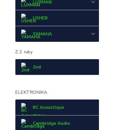
LUXMAN
USHER
YAMAHA
Z 2. ruky
2nd
ELEKTRONIKA
BC Acoustique
Cambridge Audio