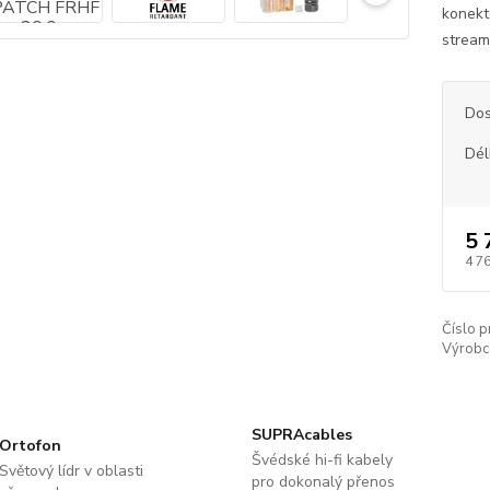
konekt
streami
Dos
Dél
5 
4 7
Číslo p
Výrobc
SUPRAcables
Ortofon
Švédské hi-fi kabely
Světový lídr v oblasti
pro dokonalý přenos