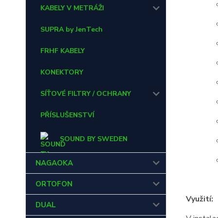
KABELY V METRÁŽI
SUPRA by JenTech
FRHF KABELY
KONEKTORY
SÍŤOVÉ FILTRY / OCHRANY
PŘÍSLUŠENSTVÍ
SOUND BY SWEDEN
NAGAOKA
ORTOFON
Využití:
DUAL