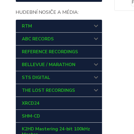
HUDEBNÍ NOSIČE A MÉDIA:
RTM
ABC RECORDS
REFERENCE RECORDINGS
BELLEVUE / MARATHON
STS DIGITAL
THE LOST RECORDINGS
XRCD24
SHM-CD
K2HD Mastering 24-bit 100kHz