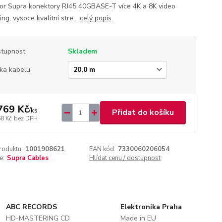
or Supra konektory RJ45 40GBASE-T více 4K a 8K video
ng, vysoce kvalitní stre...
celý popis
tupnost
Skladem
ka kabelu
769 Kč
/
ks
Přidat do košíku
68 Kč
bez DPH
roduktu:
1001908621
EAN kód:
7330060206054
e:
Supra Cables
Hlídat cenu / dostupnost
ABC RECORDS
Elektronika Praha
HD-MASTERING CD
Made in EU