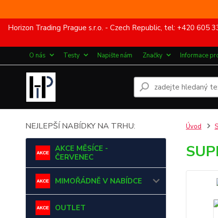
Horizon Trading Prague s.r.o. - Czech Republic, tel: +420 60
O nás
Testy
Napište nám
Značky
Informace pr
NEJLEPŠÍ NABÍDKY NA TRHU:
Úvod
SUP
AKCE MĚSÍCE -
ČERVENEC
MIMOŘÁDNĚ V NABÍDCE
OUTLET