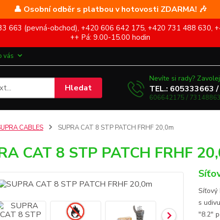
👤 Osobní odběr s platbou v hotovosti ZDARMA! 🎶
5 333 663 (pevná-obchod), +420 606 642 175, +420 731 488 630, +
++ Pá: 9.00-15.00 hodin
o vás
Nevíte si rady? Zavolej
Hledat
TEL.: 605333663 /
606642175 / 73148863
SUPRA CABLES
SUPRA CAT 8 STP PATCH FRHF 20,0m
RA CAT 8 STP PATCH FRHF 20
Síťo
Síťový
s udiv
"8.2" 