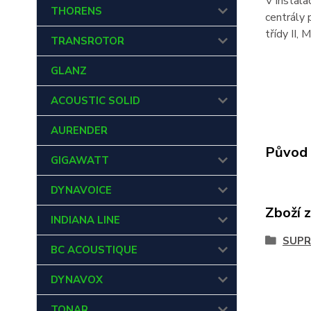
V instala
THORENS
centrály
třídy II,
TRANSROTOR
GLANZ
ACOUSTIC SOLID
AURENDER
Původ 
GIGAWATT
DYNAVOICE
Zboží 
INDIANA LINE
SUPR
BC ACOUSTIQUE
DYNAVOX
TONAR