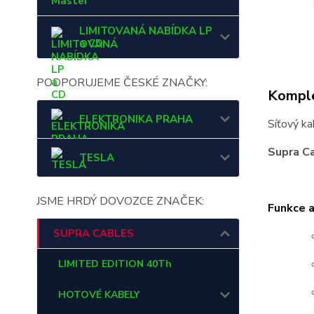
Master
LIMITOVANÁ NABÍDKA LP
a CD
PODPORUJEME ČESKÉ ZNAČKY:
Komple
ELEKTRONIKA PRAHA
Síťový k
Supra Ca
TESLA
JSME HRDÝ DOVOZCE ZNAČEK:
Funkce 
SUPRA CABLES
LIMITED EDITION 40Th
HOTOVÉ KABELY