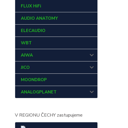
FLUX HiFi
AUDIO ANATOMY
ELECAUDIO
WBT
AIWA
JICO
MOONDROP
ANALOGPLANET
V REGIONU ČECHY zastupujeme