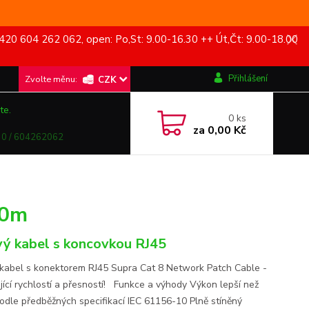
420 604 262 062, open: Po,St: 9.00-16.30 ++ Út,Čt: 9.00-18.00
Přihlášení
CZK
te.
0
ks
za
0,00 Kč
0 / 604262062
,0m
vý kabel s koncovkou RJ45
 kabel s konektorem RJ45 Supra Cat 8 Network Patch Cable -
ující rychlostí a přesností! Funkce a výhody Výkon lepší než
podle předběžných specifikací IEC 61156-10 Plně stíněný