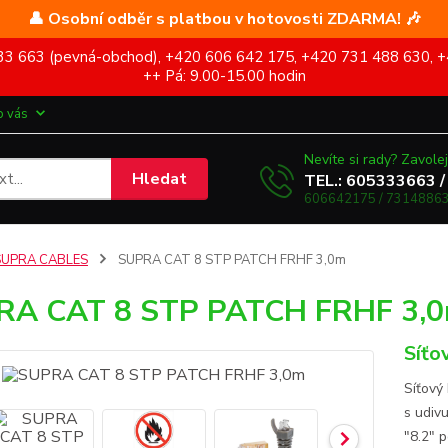
👤 Osobní odběr s platbou v hotovosti ZDARMA! 🎶
5 333 663 (pevná-obchod), +420 606 642 175, +420 731 488 630, +
++ Pá: 9.00-15.00 hodin
o vás
Nevíte si rady? Zavolej
Hledat
TEL.: 605333663 /
606642175 / 73148863
SUPRA CABLES
SUPRA CAT 8 STP PATCH FRHF 3,0m
RA CAT 8 STP PATCH FRHF 3,
Síťo
Síťový
s udiv
"8.2" 