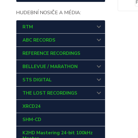
HUDEBNÍ NOSIČE A MÉDIA:
RTM
ABC RECORDS
REFERENCE RECORDINGS
BELLEVUE / MARATHON
STS DIGITAL
THE LOST RECORDINGS
XRCD24
SHM-CD
K2HD Mastering 24-bit 100kHz