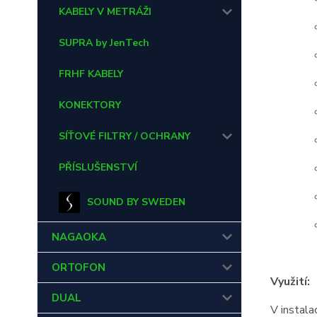
KABELY V METRÁŽI
SUPRA by JenTech
FRHF KABELY
KONEKTORY
SÍŤOVÉ FILTRY / OCHRANY
PŘÍSLUŠENSTVÍ
SOUND BY SWEDEN
NAGAOKA
ORTOFON
Využití:
DUAL
V instala