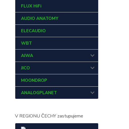
FLUX HiFi
AUDIO ANATOMY
ELECAUDIO
WBT
AIWA
JICO
MOONDROP
ANALOGPLANET
V REGIONU ČECHY zastupujeme