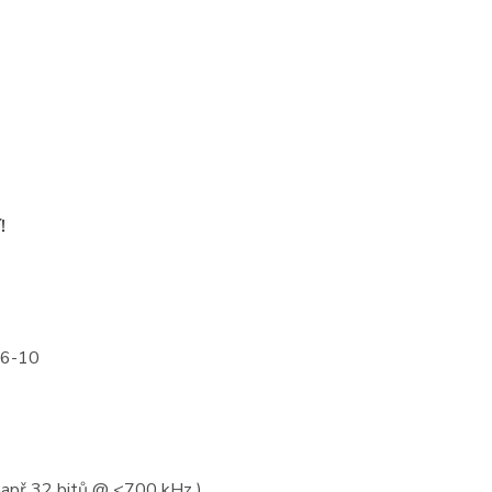
!
56-10
(např 32 bitů @ <700 kHz )