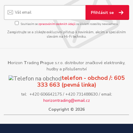
Přihlásit se
Souhlasím se
zpracováním osobních údajů
za účelem rozesílky newsletteru.
Zaregistrujte se a získejte exkluzivní přístup k novinkám, akcím a speciálním
slevám na Hi-Fi techniku.
H
orizon
T
rading
P
rague s.r.o. distributor značkové elektroniky,
hudby a příslušenství
telefon - obchod /: 605
333 663 (pevná linka)
tel: +420 606642175 / +420 731488630 / email:
horizontrading@email.cz
Copyright © 2026