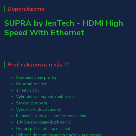
Doporučujeme:
SUPRA by JenTech - HDMI High
Speed With Ethernet
Proč nakupovat u nás ??
Specializovaný prodej
Odborné znalosti
14 let na trhu
Výhradní zastoupení a autorizace
Servisní podpora
Vysoké skladové zásoby
Kamenná prodejna a poslechová studia
1000ce spokojených zákazníků
Osobní péče a přístup majitelů
Výborná dostupnost autem i městskou dopravou