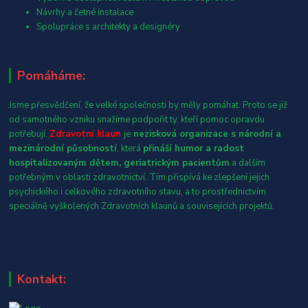
Návrhy a četné instalace
Spolupráce s architekty a designéry
Pomáháme:
Jsme přesvědčení, že velké společnosti by měly pomáhat. Proto se již
od samotného vzniku snažíme podpořit ty, kteří pomoc opravdu
potřebují.
Zdravotní klaun
je
nezisková organizace s národní a
mezinárodní působností
, která
přináší humor a radost
hospitalizovaným dětem, geriatrickým pacientům
a dalším
potřebným v oblasti zdravotnictví. Tím přispívá ke zlepšení jejich
psychického i celkového zdravotního stavu, a to prostřednictvím
speciálně vyškolených Zdravotních klaunů a souvisejících projektů.
Kontakt: