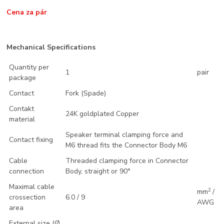
Cena za pár
Mechanical Specifications
Quantity per
1
pair
package
Contact
Fork (Spade)
Contakt
24K goldplated Copper
material
Speaker terminal clamping force and
Contact fixing
M6 thread fits the Connector Body M6
Cable
Threaded clamping force in Connector
connection
Body, straight or 90°
Maximal cable
2
mm
/
crossection
6.0 / 9
AWG
area
External size (Ø