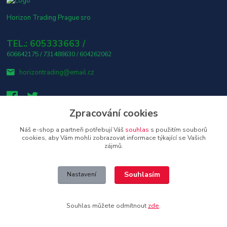
Horizon Trading Prague sro
TEL.: 605333663 /
606642175 / 731488630 / 604262062
horizontrading@email.cz
Zpracování cookies
Náš e-shop a partneři potřebují Váš
souhlas
s použitím souborů
👤 Osobní odběr s platbou v hotovosti ZDARMA! 🎶
cookies, aby Vám mohli zobrazovat informace týkající se Vašich
zájmů.
Upravit sběr cookies.
Souhlasím
Nastavení
Copyright © 2026 Horizon Trading Prague s.r.o. distributor značkové
elektroniky a příslušenství
Souhlas můžete odmítnout
zde
.