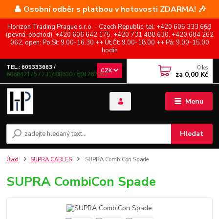
👤 Osobní odběr s platbou v hotovosti ZDARMA! 🎶
Horizon Trading Prague s.r.o. - Czech Republic, tel: +420 605 333 663
(pevná-obchod), +420 606 642 175, +420 731 488 630, +420 604 262
062, open: Po,St: 9.00-16.30 ++ Út,Čt: 9.00-18.00 ++ Pá: 9.00-15.00
hodin
0
ks
TEL.: 605333663 /
CZK
za
0,00 Kč
606642175 / 731488630 / 604262062
Menu
Hledat
Úvod
SUPRA CABLES
SUPRA CombiCon Spade
SUPRA CombiCon Spade