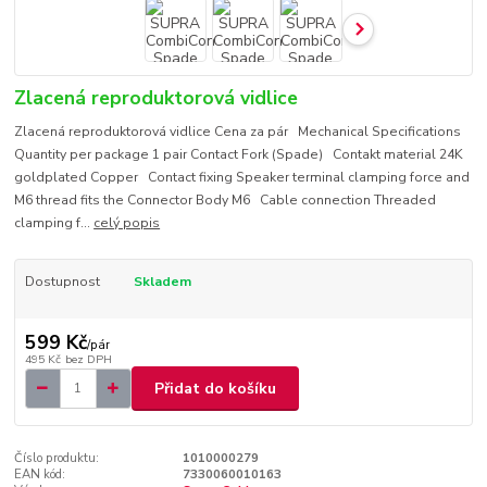
Zlacená reproduktorová vidlice
Zlacená reproduktorová vidlice Cena za pár Mechanical Specifications
Quantity per package 1 pair Contact Fork (Spade) Contakt material 24K
goldplated Copper Contact fixing Speaker terminal clamping force and
M6 thread fits the Connector Body M6 Cable connection Threaded
clamping f...
celý popis
Dostupnost
Skladem
599 Kč
/
pár
495 Kč
bez DPH
Přidat do košíku
Číslo produktu:
1010000279
EAN kód:
7330060010163