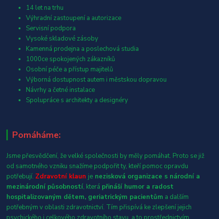
14 let na trhu
Výhradní zastoupení a autorizace
Servisní podpora
Vysoké skladové zásoby
Kamenná prodejna a poslechová studia
1000ce spokojených zákazníků
Osobní péče a přístup majitelů
Výborná dostupnost autem i městskou dopravou
Návrhy a četné instalace
Spolupráce s architekty a designéry
Pomáháme:
Jsme přesvědčení, že velké společnosti by měly pomáhat. Proto se již
od samotného vzniku snažíme podpořit ty, kteří pomoc opravdu
potřebují.
Zdravotní klaun
je
nezisková organizace s národní a
mezinárodní působností
, která
přináší humor a radost
hospitalizovaným dětem, geriatrickým pacientům
a dalším
potřebným v oblasti zdravotnictví. Tím přispívá ke zlepšení jejich
psychického i celkového zdravotního stavu, a to prostřednictvím