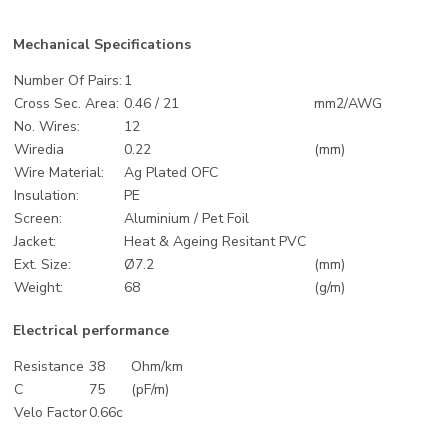
Mechanical Specifications
Number Of Pairs:
1
Cross Sec. Area:
0.46 / 21
mm2/AWG
No. Wires:
12
Wiredia
0.22
(mm)
Wire Material:
Ag Plated OFC
Insulation:
PE
Screen:
Aluminium / Pet Foil
Jacket:
Heat & Ageing Resitant PVC
Ext. Size:
Ø7.2
(mm)
Weight:
68
(g/m)
Electrical performance
Resistance
38
Ohm/km
C
75
(pF/m)
Velo Factor
0.66c