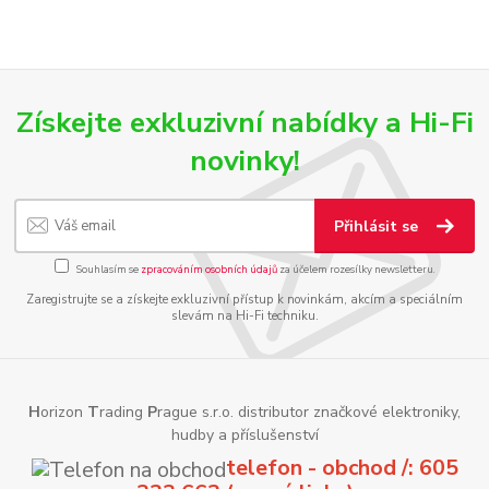
Získejte exkluzivní nabídky a Hi-Fi
novinky!
Přihlásit se
Souhlasím se
zpracováním osobních údajů
za účelem rozesílky newsletteru.
Zaregistrujte se a získejte exkluzivní přístup k novinkám, akcím a speciálním
slevám na Hi-Fi techniku.
H
orizon
T
rading
P
rague s.r.o. distributor značkové elektroniky,
hudby a příslušenství
telefon - obchod /: 605