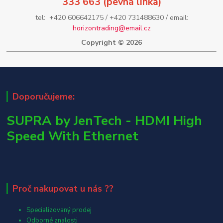
333 663 (pevná linka)
tel: +420 606642175 / +420 731488630 / email:
horizontrading@email.cz
Copyright © 2026
Doporučujeme:
SUPRA by JenTech - HDMI High
Speed With Ethernet
Proč nakupovat u nás ??
Specializovaný prodej
Odborné znalosti