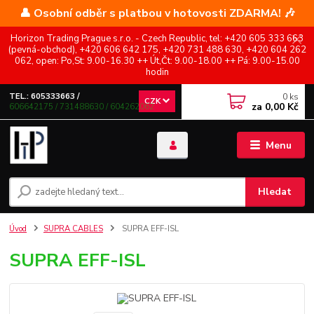
👤 Osobní odběr s platbou v hotovosti ZDARMA! 🎶
Horizon Trading Prague s.r.o. - Czech Republic, tel: +420 605 333 663
(pevná-obchod), +420 606 642 175, +420 731 488 630, +420 604 262
062, open: Po,St: 9.00-16.30 ++ Út,Čt: 9.00-18.00 ++ Pá: 9.00-15.00
hodin
0
ks
TEL.: 605333663 /
CZK
za
0,00 Kč
606642175 / 731488630 / 604262062
Menu
Hledat
Úvod
SUPRA CABLES
SUPRA EFF-ISL
SUPRA EFF-ISL