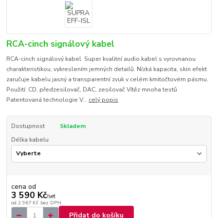
RCA-cinch signálový kabel
RCA-cinch signálový kabel Super kvalitní audio kabel s vyrovnanou
charakteristikou, vykreslením jemných detailů. Nízká kapacita, skin efekt
zaručuje kabelu jasný a transparentní zvuk v celém kmitočtovém pásmu.
Použití: CD, předzesilovač, DAC, zesilovač Vítěz mnoha testů
Patentovaná technologie V...
celý popis
Dostupnost
Skladem
Délka kabelu
cena od
3 590 Kč
/
set
od
2 967 Kč
bez DPH
Přidat do košíku