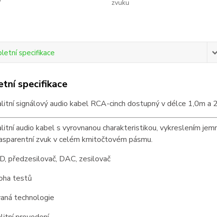
zvuku
etní specifikace
tní specifikace
litní signálový audio kabel RCA-cinch dostupný v délce 1,0m a 
litní audio kabel s vyrovnanou charakteristikou, vykreslením jemn
rasparentní zvuk v celém kmitočtovém pásmu.
CD, předzesilovač, DAC, zesilovač
oha testů
aná technologie