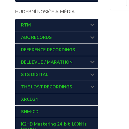
HUDEBNÍ NOSIČE A MÉDIA:
RTM
ABC RECORDS
REFERENCE RECORDINGS
BELLEVUE / MARATHON
STS DIGITAL
THE LOST RECORDINGS
XRCD24
SHM-CD
K2HD Mastering 24-bit 100kHz