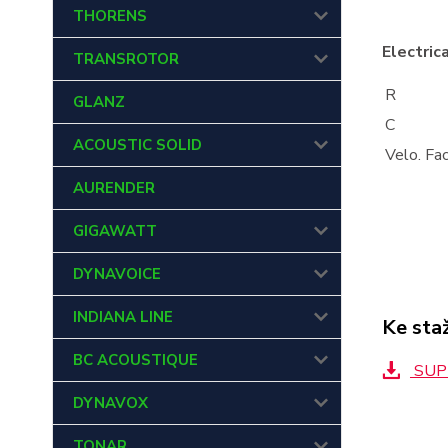
THORENS
Electric
TRANSROTOR
R
GLANZ
C
ACOUSTIC SOLID
Velo. Fa
AURENDER
GIGAWATT
DYNAVOICE
INDIANA LINE
Ke sta
BC ACOUSTIQUE
SUPR
DYNAVOX
TONAR