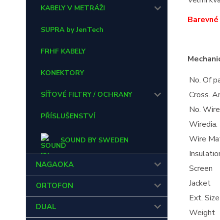
Velmi kva
KABELY V METRÁŽI
Barevné 
SUPRA by JenTech
FRHF KABELY
Mechanic
KONEKTORY
No. Of pa
Cross. A
SÍŤOVÉ FILTRY / OCHRANY
No. Wir
PŘÍSLUŠENSTVÍ
Wiredia.
Wire Mat
SOUND BY SWEDEN
Insulatio
NAGAOKA
Screen
Jacket
ORTOFON
Ext. Size
DUAL
Weight