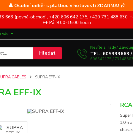
👤 Osobní odběr s platbou v hotovosti ZDARMA! 🎶
5 333 663 (pevná-obchod), +420 606 642 175, +420 731 488 630, +
++ Pá: 9.00-15.00 hodin
o vás
Nevíte si rady? Zavolej
Hledat
TEL.: 605333663 /
606642175 / 73148863
SUPRA CABLES
SUPRA EFF-IX
RA EFF-IX
RCA-
Super 
1,0m a
charakt