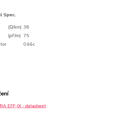
al Spec.
(Ω/km)
38
(pF/m)
75
ctor
0.66c
žení
A EFF-IX - datasheet