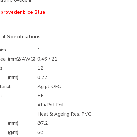
litní provedení
provedení: Ice Blue
al Specifications
irs
1
rea
(mm2/AWG)
0.46 / 21
es
12
(mm)
0.22
erial
Ag pl. OFC
n
PE
Alu/Pet Foil
Heat & Ageing Res. PVC
(mm)
Ø7.2
(g/m)
68