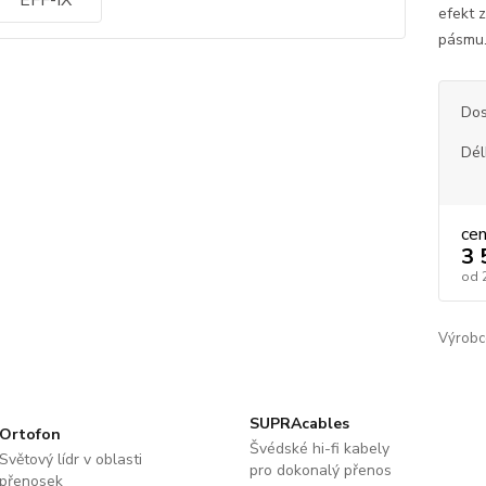
efekt 
pásmu. 
Dos
Dél
ce
3 
od
Výrobc
SUPRAcables
Ortofon
Švédské hi-fi kabely
Světový lídr v oblasti
pro dokonalý přenos
přenosek