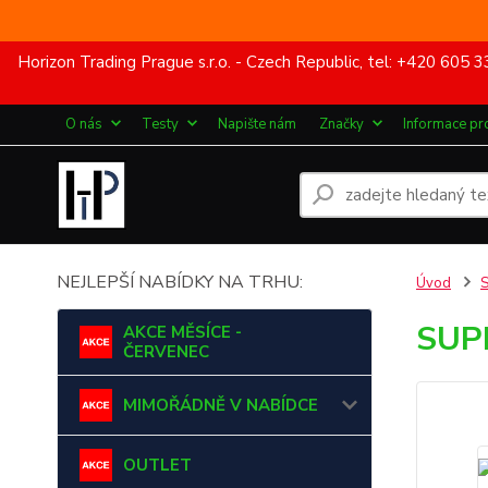
Horizon Trading Prague s.r.o. - Czech Republic, tel: +420 60
O nás
Testy
Napište nám
Značky
Informace pr
NEJLEPŠÍ NABÍDKY NA TRHU:
Úvod
SUP
AKCE MĚSÍCE -
ČERVENEC
MIMOŘÁDNĚ V NABÍDCE
OUTLET