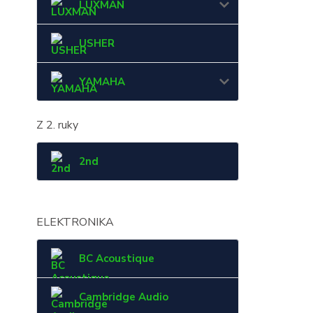
LUXMAN
USHER
YAMAHA
Z 2. ruky
2nd
ELEKTRONIKA
BC Acoustique
Cambridge Audio