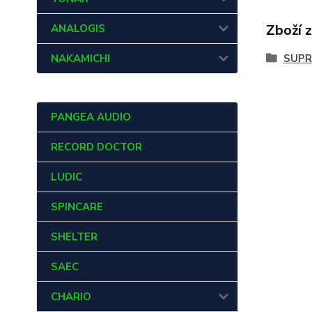
Zboží 
ANALOGIS
NAKAMICHI
SUPR
PANGEA AUDIO
RECORD DOCTOR
LUDIC
SPINCARE
SHELTER
SAEC
CHARIO