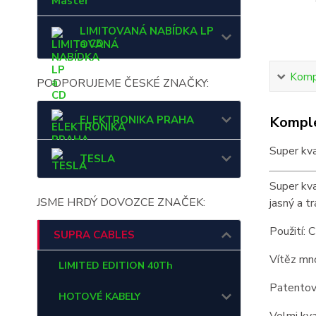
Master
LIMITOVANÁ NABÍDKA LP
a CD
Kompl
PODPORUJEME ČESKÉ ZNAČKY:
ELEKTRONIKA PRAHA
Komple
Super kva
TESLA
Super kva
JSME HRDÝ DOVOZCE ZNAČEK:
jasný a t
Použití: 
SUPRA CABLES
Vítěz mn
LIMITED EDITION 40Th
Patentov
HOTOVÉ KABELY