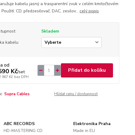
zaružuje kabelu jasný a trasparentní zvuk v celém kmitočtovém
Použití: CD, předzesilovač, DAC, zesilov...
celý popis
tupnost
Skladem
ka kabelu
na od
Přidat do košíku
590 Kč
/
set
2 967 Kč
bez DPH
e:
Supra Cables
Hlídat cenu / dostupnost
ABC RECORDS
Elektronika Praha
HD-MASTERING CD
Made in EU