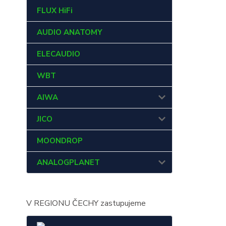
FLUX HiFi
AUDIO ANATOMY
ELECAUDIO
WBT
AIWA
JICO
MOONDROP
ANALOGPLANET
V REGIONU ČECHY zastupujeme