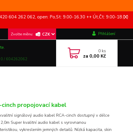
420 604 262 062, open: Po,St: 9.00-16.30 ++ Út,Čt: 9.00-18.00
Přihlášení
CZK
te.
0
ks
za
0,00 Kč
0 / 604262062
cinch propojovací kabel
kvalitní signálový audio kabel RCA-cinch dostupný v délce
 2,0m Super kvalitní audio kabel s vyrovnanou
eristikou, vykreslením jemných detailů. Nízká kapacita, skin