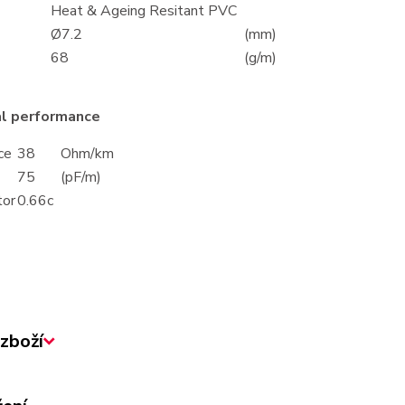
Heat & Ageing Resitant PVC
Ø7.2
(mm)
68
(g/m)
al performance
ce
38
Ohm/km
75
(pF/m)
tor
0.66c
zboží