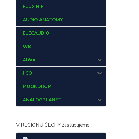
FLUX HiFi
AUDIO ANATOMY
ELECAUDIO
WBT
AIWA
JICO
MOONDROP
ANALOGPLANET
V REGIONU ČECHY zastupujeme