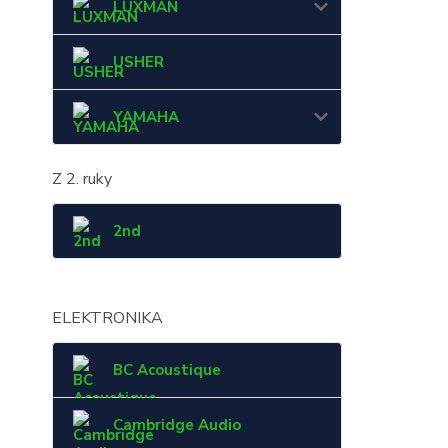
LUXMAN
USHER
YAMAHA
Z 2. ruky
2nd
ELEKTRONIKA
BC Acoustique
Cambridge Audio