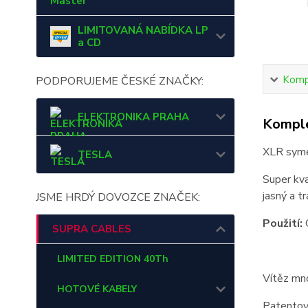
Master
LIMITOVANÁ NABÍDKA LP
a CD
Kompl
PODPORUJEME ČESKÉ ZNAČKY:
ELEKTRONIKA PRAHA
Komple
XLR syme
TESLA
Super kva
jasný a t
JSME HRDÝ DOVOZCE ZNAČEK:
Použití:
C
SUPRA CABLES
LIMITED EDITION 40Th
Vítěz mn
HOTOVÉ KABELY
Patentov