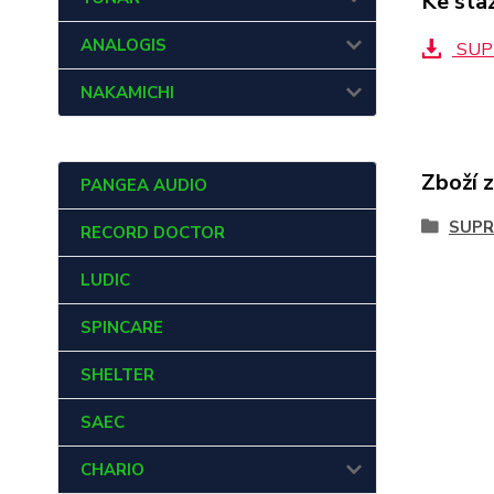
Ke sta
ANALOGIS
SUPR
NAKAMICHI
Zboží 
PANGEA AUDIO
SUPR
RECORD DOCTOR
LUDIC
SPINCARE
SHELTER
SAEC
CHARIO