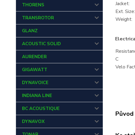
Jacket:
THORENS
Ext. Size:
TRANSROTOR
Weight:
GLANZ
Electric
ACOUSTIC SOLID
Resistan
AURENDER
C
Velo Fac
GIGAWATT
DYNAVOICE
INDIANA LINE
BC ACOUSTIQUE
Původ 
DYNAVOX
TONAR