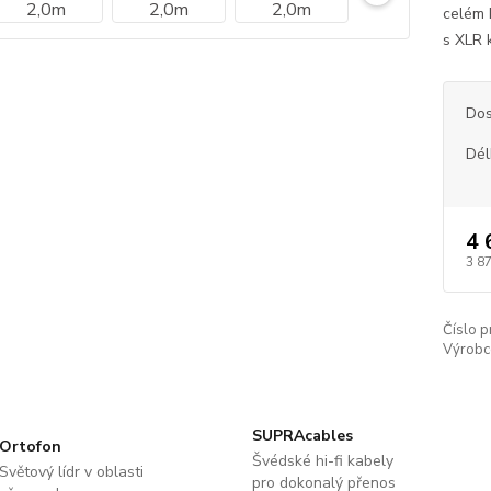
celém 
s XLR 
Dos
Dél
4 
3 8
Číslo p
Výrobc
SUPRAcables
Ortofon
Švédské hi-fi kabely
Světový lídr v oblasti
pro dokonalý přenos