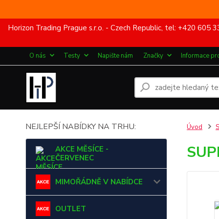
Horizon Trading Prague s.r.o. - Czech Republic, tel: +420 60
O nás
Testy
Napište nám
Značky
Informace pr
NEJLEPŠÍ NABÍDKY NA TRHU:
Úvod
SUP
AKCE MĚSÍCE -
ČERVENEC
MIMOŘÁDNĚ V NABÍDCE
OUTLET