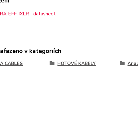
žení
A EFF-IXLR - datasheet
zařazeno v kategoriích
A CABLES
HOTOVÉ KABELY
Ana