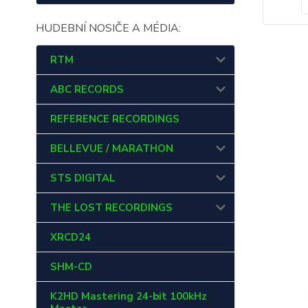
HUDEBNÍ NOSIČE A MÉDIA:
RTM
ABC RECORDS
REFERENCE RECORDINGS
BELLEVUE / MARATHON
STS DIGITAL
THE LOST RECORDINGS
XRCD24
SHM-CD
K2HD Mastering 24-bit 100kHz