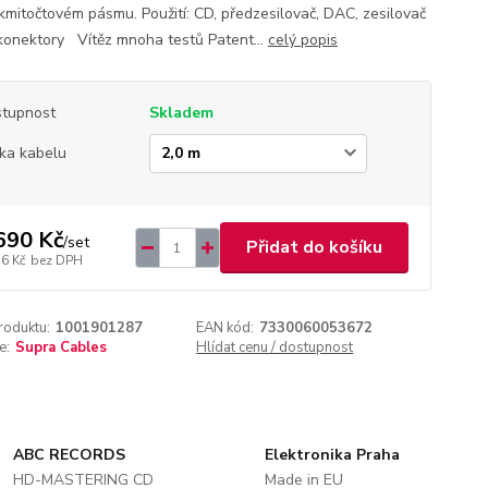
kmitočtovém pásmu. Použití: CD, předzesilovač, DAC, zesilovač
konektory Vítěz mnoha testů Patent...
celý popis
tupnost
Skladem
ka kabelu
690 Kč
/
set
Přidat do košíku
76 Kč
bez DPH
roduktu:
1001901287
EAN kód:
7330060053672
e:
Supra Cables
Hlídat cenu / dostupnost
ABC RECORDS
Elektronika Praha
HD-MASTERING CD
Made in EU