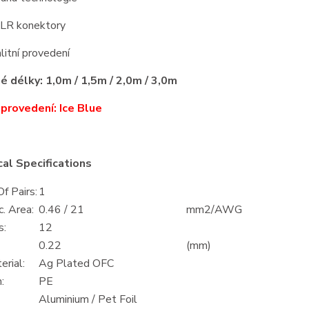
XLR konektory
litní provedení
 délky: 1,0m / 1,5m / 2,0m / 3,0m
provedení: Ice Blue
al Specifications
f Pairs:
1
. Area:
0.46 / 21
mm2/AWG
s:
12
0.22
(mm)
rial:
Ag Plated OFC
:
PE
Aluminium / Pet Foil