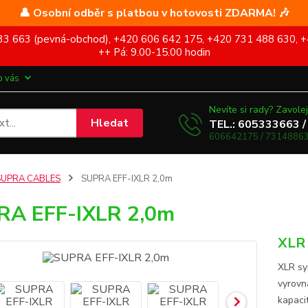
👤 Osobní odběr s platbou v hotovosti ZDARMA! 🎶
5 333 663 (pevná-obchod), +420 606 642 175, +420 731 488 630, +
++ Pá: 9.00-15.00 hodin
o vás
Nevíte si rady? Zavolej
Hledat
TEL.: 605333663 /
606642175 / 73148863
SUPRA CABLES
SUPRA EFF-IXLR 2,0m
RA EFF-IXLR 2,0m
XLR 
XLR sy
vyrovn
kapacit