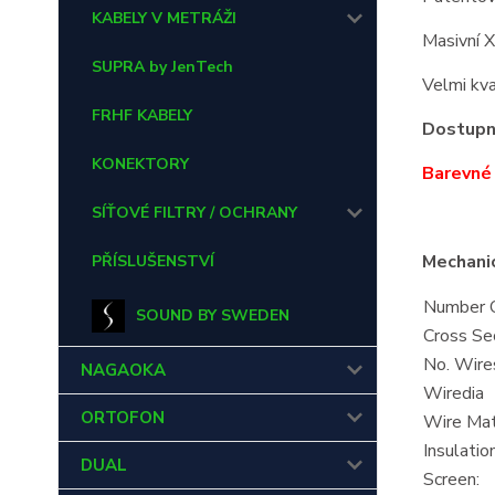
KABELY V METRÁŽI
Masivní 
SUPRA by JenTech
Velmi kva
FRHF KABELY
Dostupné
KONEKTORY
Barevné 
SÍŤOVÉ FILTRY / OCHRANY
Mechanic
PŘÍSLUŠENSTVÍ
Number O
SOUND BY SWEDEN
Cross Sec
No. Wire
NAGAOKA
Wiredia
ORTOFON
Wire Mate
Insulation
DUAL
Screen: