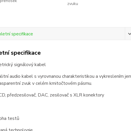
přenosek
zvuku
etní specifikace
tní specifikace
trický signálový kabel
litní audio kabel s vyrovnanou charakteristikou a vykreslením jem
rasparentní zvuk v celém kmitočtovém pásmu.
D, předzesilovač, DAC, zesilovač s XLR konektory
oha testů
aná technologie