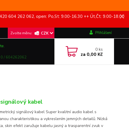
420 604 262 062, open: Po,St: 9.00-16.30 ++ Út,Čt: 9.00-18.00
Přihlášení
CZK
te.
0
ks
za
0,00 Kč
0 / 604262062
signálový kabel
metrický signálový kabel Super kvalitní audio kabel s
anou charakteristikou a vykreslením jemných detailů. Nízká
a, skin efekt zaružuje kabelu jasný a trasparentní zvuk v