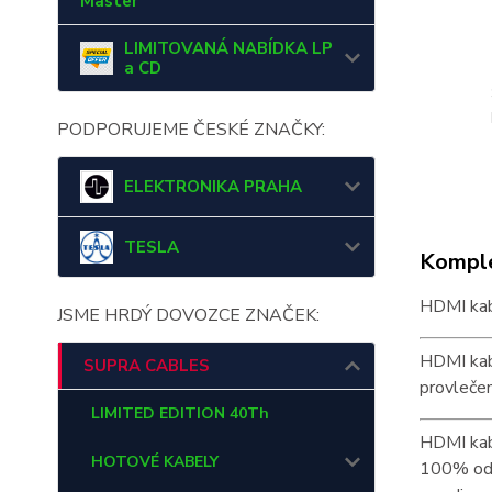
Master
LIMITOVANÁ NABÍDKA LP
a CD
PODPORUJEME ČESKÉ ZNAČKY:
ELEKTRONIKA PRAHA
TESLA
Komple
HDMI kab
JSME HRDÝ DOVOZCE ZNAČEK:
HDMI kab
SUPRA CABLES
provleče
LIMITED EDITION 40Th
HDMI kabe
HOTOVÉ KABELY
100% odol