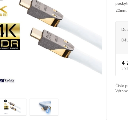
poskyt
20mm. 
Dos
Dél
4 
3 9
Číslo p
Výrobc