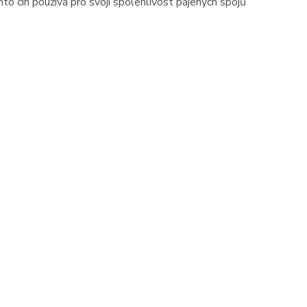
o cín používá pro svoji spolehlivost pájených spojů