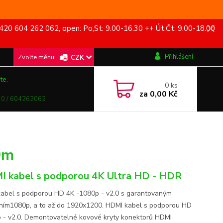
420 604 262 062, open: Po,St: 9.00-16.30 ++ Út,Čt: 9.00-18.00
Přihlášení
CZK
te.
0
ks
za
0,00 Kč
0 / 604262062
0m
 kabel s podporou 4K Ultra HD - HDR
abel s podporou HD 4K -1080p - v2.0 s garantovaným
ením1080p, a to až do 1920x1200. HDMI kabel s podporou HD
 - v2.0. Demontovatelné kovové kryty konektorů HDMI