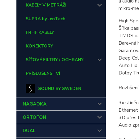
a audio n
KABELY V METRÁŽI
mikro-met
SUPRA by JenTech
High Spe
Šířka pá
FRHF KABELY
TMDS pás
Barevná h
KONEKTORY
Garantov
Deep Colo
SÍŤOVÉ FILTRY / OCHRANY
Auto Lip
Dolby Tr
PŘÍSLUŠENSTVÍ
Rozliše
SOUND BY SWEDEN
3x stíněn
NAGAOKA
Ethernet
3D přes
ORTOFON
Audio zp
DUAL