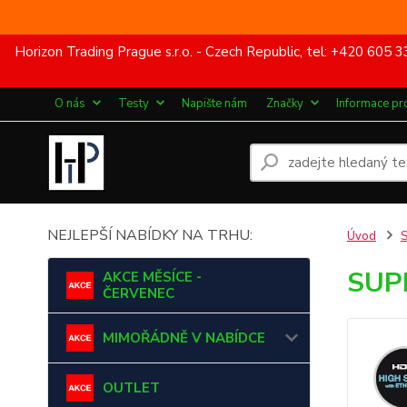
Horizon Trading Prague s.r.o. - Czech Republic, tel: +420 60
O nás
Testy
Napište nám
Značky
Informace pr
NEJLEPŠÍ NABÍDKY NA TRHU:
Úvod
SUP
AKCE MĚSÍCE -
ČERVENEC
MIMOŘÁDNĚ V NABÍDCE
OUTLET