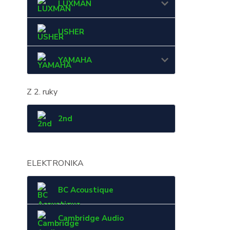
LUXMAN
USHER
YAMAHA
Z 2. ruky
2nd
ELEKTRONIKA
BC Acoustique
Cambridge Audio