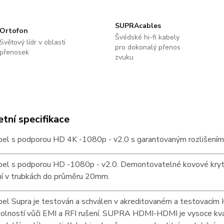
SUPRAcables
Ortofon
Švédské hi-fi kabely
Světový lídr v oblasti
pro dokonalý přenos
přenosek
zvuku
tní specifikace
el s podporou HD 4K -1080p - v2.0 s garantovaným rozlišení
el s podporou HD -1080p - v2.0. Demontovatelné kovové kryt
ní v trubkách do průměru 20mm.
l Supra je testován a schválen v akreditovaném a testovacím H
ností vůči EMI a RFI rušení. SUPRA HDMI-HDMI je vysoce kvalitn