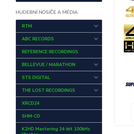
HUDEBNÍ NOSIČE A MÉDIA:
RTM
ABC RECORDS
REFERENCE RECORDINGS
BELLEVUE / MARATHON
STS DIGITAL
THE LOST RECORDINGS
XRCD24
SHM-CD
K2HD Mastering 24-bit 100kHz