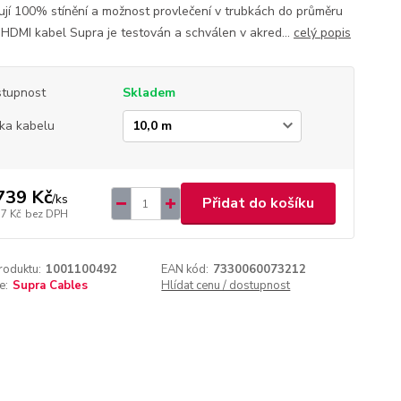
ují 100% stínění a možnost provlečení v trubkách do průměru
HDMI kabel Supra je testován a schválen v akred...
celý popis
tupnost
Skladem
ka kabelu
739 Kč
/
ks
Přidat do košíku
17 Kč
bez DPH
roduktu:
1001100492
EAN kód:
7330060073212
e:
Supra Cables
Hlídat cenu / dostupnost