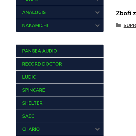
Zboží 
ANALOGIS
SUPR
NAKAMICHI
PANGEA AUDIO
RECORD DOCTOR
LUDIC
SPINCARE
SHELTER
SAEC
CHARIO