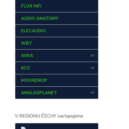
FLUX HiFi
AUDIO ANATOMY
ELECAUDIO
WBT
AIWA
JICO
MOONDROP
ANALOGPLANET
V REGIONU ČECHY zastupujeme