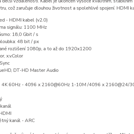
a delší vzdálenosti. Kabel je ukončen vysoce kvalitním, stabiln
ru, což zaručuje dlouhou životnost a spolehlivé spojení. HDMI kab
ed - HDMI kabel (v2.0)
sma signálu: 1100 MHz
mo: 18,0 Gbit / s
loubka: 48 bit / px
ané rozlišení 1080p, a to až do 1920x1200
r, x.v.Color
 Sync
ueHD, DT-HD Master Audio
ní: 4K 60Hz - 4096 x 2160@60Hz 1-10M /4096 x 2160@24/
ý
 kanál
 HDMI
ětný kanál - ARC