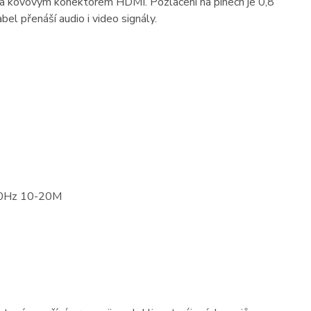
ím a kovovým konektorem HDMI. Pozlacení na pinech je 0,8
el přenáší audio i video signály.
30Hz 10-20M