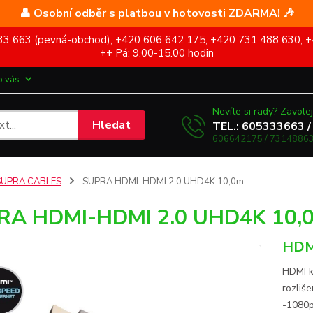
👤 Osobní odběr s platbou v hotovosti ZDARMA! 🎶
5 333 663 (pevná-obchod), +420 606 642 175, +420 731 488 630, +
++ Pá: 9.00-15.00 hodin
o vás
Nevíte si rady? Zavolej
Hledat
TEL.: 605333663 /
606642175 / 73148863
SUPRA CABLES
SUPRA HDMI-HDMI 2.0 UHD4K 10,0m
RA HDMI-HDMI 2.0 UHD4K 10,
HDMI
HDMI k
rozliš
-1080p