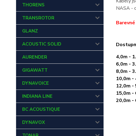
Kabely js
THORENS
NASA - cí
TRANSROTOR
Barevné 
GLANZ
ACOUSTIC SOLID
Dostupn
4,0m - 1
AURENDER
6,0m - 3
GIGAWATT
8,0m - 3
10,0m - 
DYNAVOICE
12,0m - 
15,0m - 
INDIANA LINE
20,0m - 
BC ACOUSTIQUE
DYNAVOX
TONAR