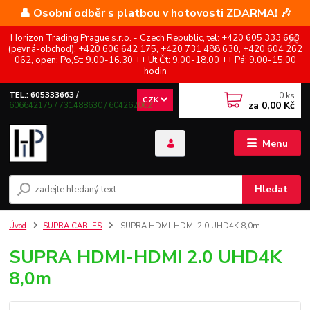
👤 Osobní odběr s platbou v hotovosti ZDARMA! 🎶
Horizon Trading Prague s.r.o. - Czech Republic, tel: +420 605 333 663
(pevná-obchod), +420 606 642 175, +420 731 488 630, +420 604 262
062, open: Po,St: 9.00-16.30 ++ Út,Čt: 9.00-18.00 ++ Pá: 9.00-15.00
hodin
0
ks
TEL.: 605333663 /
CZK
za
0,00 Kč
606642175 / 731488630 / 604262062
Menu
Hledat
Úvod
SUPRA CABLES
SUPRA HDMI-HDMI 2.0 UHD4K 8,0m
SUPRA HDMI-HDMI 2.0 UHD4K
8,0m