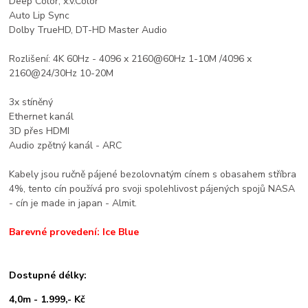
Deep Color, x.v.Color
Auto Lip Sync
Dolby TrueHD, DT-HD Master Audio
Rozlišení: 4K 60Hz - 4096 x 2160@60Hz 1-10M /4096 x
2160@24/30Hz 10-20M
3x stíněný
Ethernet kanál
3D přes HDMI
Audio zpětný kanál - ARC
Kabely jsou ručně pájené bezolovnatým cínem s obasahem stříbra
4%, tento cín používá pro svoji spolehlivost pájených spojů NASA
- cín je made in japan - Almit.
Barevné provedení: Ice Blue
Dostupné délky:
4,0m - 1.999,- Kč