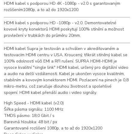
HDMI kabel s podporou HD 4K -1080p - v2.0 s garantovaným
rozlišením1080p, a to až do 1920x1200.
HDMI kabel s podporou HD -1080p - v2.0. Demontovatelné
kovové kryty konektorů HDMI poskytují 100% stínění a možnost
provlečení v trubkách do průměru 20mm.
HDMI kabel Supra je testován a schválen v akreditovaném a
testovacím HDMI centru v USA. Kroucený, třikrát stíněný kabel se
100% odolností vůči EMI a RFI rušení. SUPRA HDMI-HDMI je
vysoce kvalitní "single link" HDMI kabel, určený pro digitální video
a audio na delší vzdálenosti. Kabel je ukončen vysoce kvalitním,
stabilním a kovovým konektorem HDMI. Pozlacení na pinech je 0,8
mikro-metru, což zaručuje dlouhou životnost a spolehlivé
spojení. HDMI kabel přenáší audio i video signály.
High Speed - HDMI kabel (v2.0)
Šířka pásma signálu: 1100 MHz
TMDS pásmo: 18,0 Gbit / s
Barevná hloubka: 48 bit / px
Garantované rozlišení 1080p, a to až do 1920x1200