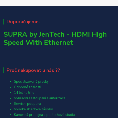
Doporučujeme:
SUPRA by JenTech - HDMI High
Speed With Ethernet
Proč nakupovat u nás ??
Specializovaný prodej
Odborné znalosti
14 let na trhu
Výhradní zastoupení a autorizace
Servisní podpora
Vysoké skladové zásoby
Kamenná prodejna a poslechová studia