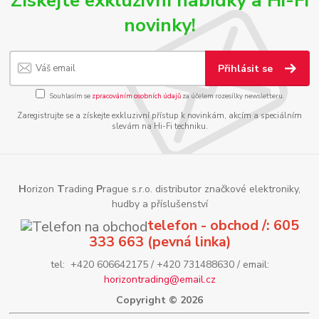
Získejte exkluzivní nabídky a Hi-Fi
novinky!
Přihlásit se
Souhlasím se
zpracováním osobních údajů
za účelem rozesílky newsletteru.
Zaregistrujte se a získejte exkluzivní přístup k novinkám, akcím a speciálním
slevám na Hi-Fi techniku.
H
orizon
T
rading
P
rague s.r.o. distributor značkové elektroniky,
hudby a příslušenství
telefon - obchod /: 605
333 663 (pevná linka)
tel: +420 606642175 / +420 731488630 / email:
horizontrading@email.cz
Copyright © 2026