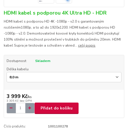
HDMI kabel s podporou 4K Ultra HD - HDR
HDMI kabel s podporou HD 4K -1080p - v2.0 s garantovaným
rozlišením1080p, a to až do 1920x1200. HDMI kabel s podporou HD
-1080p - v2.0. Demontovatelné kovové kryty konektorů HDMI poskytují
100% stínění a možnost provlečení v trubkách do průměru 20mm. HDMI
kabel Supra je testován a schválen v akred...
celý popis
Dostupnost
Skladem
Délka kabelu
3 999 Kč
/
ks
3 305 Kč
bez DPH
Přidat do košíku
Číslo produktu:
1001100278