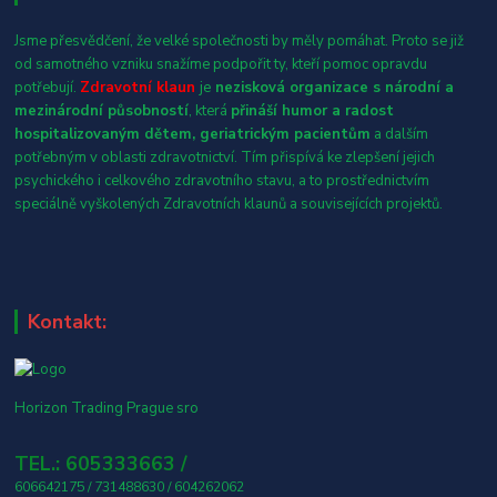
Jsme přesvědčení, že velké společnosti by měly pomáhat. Proto se již
od samotného vzniku snažíme podpořit ty, kteří pomoc opravdu
potřebují.
Zdravotní klaun
je
nezisková organizace s národní a
mezinárodní působností
, která
přináší humor a radost
hospitalizovaným dětem, geriatrickým pacientům
a dalším
potřebným v oblasti zdravotnictví. Tím přispívá ke zlepšení jejich
psychického i celkového zdravotního stavu, a to prostřednictvím
speciálně vyškolených Zdravotních klaunů a souvisejících projektů.
Kontakt:
Horizon Trading Prague sro
TEL.: 605333663 /
606642175 / 731488630 / 604262062