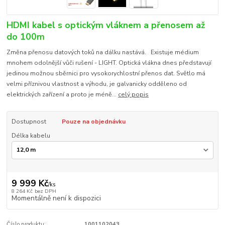
HDMI kabel s optickým vláknem a přenosem až
do 100m
Změna přenosu datových toků na dálku nastává. Existuje médium
mnohem odolnější vůči rušení - LIGHT. Optická vlákna dnes představují
jedinou možnou sběrnici pro vysokorychlostní přenos dat. Světlo má
velmi příznivou vlastnost a výhodu, je galvanicky odděleno od
elektrických zařízení a proto je méně...
celý popis
Dostupnost
Pouze na objednávku
Délka kabelu
9 999 Kč
/
ks
8 264 Kč
bez DPH
Momentálně není k dispozici
Číslo produktu:
1001102043