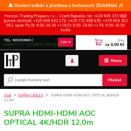
👤 Osobní odběr s platbou v hotovosti ZDARMA! 🎶
Horizon Trading Prague s.r.o. - Czech Republic, tel: +420 605 333 663
(pevná-obchod), +420 606 642 175, +420 731 488 630, +420 604 262
062, open: Po,St: 9.00-16.30 ++ Út,Čt: 9.00-18.00 ++ Pá: 9.00-15.00
hodin
0
ks
TEL.: 605333663 /
CZK
za
0,00 Kč
606642175 / 731488630 / 604262062
Menu
Hledat
Úvod
SUPRA CABLES
SUPRA HDMI-HDMI AOC OPTICAL 4K/HDR
12,0m
SUPRA HDMI-HDMI AOC
OPTICAL 4K/HDR 12,0m