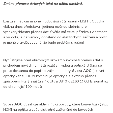
Změna přenosu datových toků na dálku nastává.
Existuje médium mnohem odolnější vůči rušení - LIGHT. Optická
vlákna dnes představují jedinou možnou sběrnici pro
vysokorychlostní přenos dat. Světlo má velmi příznivou vlastnost
a výhodu, je galvanicky odděleno od elektrických zařízení a proto
je méně pravděpodobné, že bude problém s rušením.
Nyní stojíme před obrovským skokem v rychlosti přenosu dat s
příchodem nových formátů rozlišení videa a optická vlákna se
proto dostanou do popředí zájmu a do hry.
Supra AOC
(aktivní
optický kabel) HDMI kombinuje optický a elektrický přenos
způsobem, který zajišťuje 4K Ultra 3840 x 2160 @ 60Hz signál až
do ohromující 100 metrů!
Supra AOC
obsahuje aktivní řídicí obvody, které konvertují výstup
HDMI na optiku a zpět, diskrétně začleněné do kovových