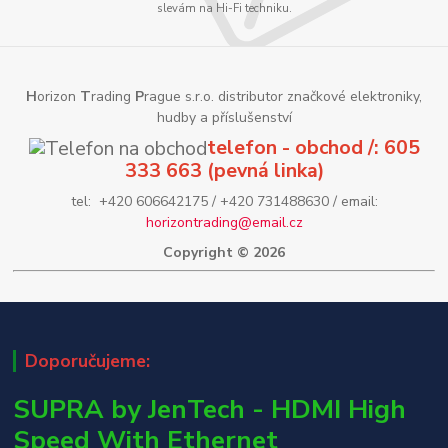
slevám na Hi-Fi techniku.
H
orizon
T
rading
P
rague s.r.o. distributor značkové elektroniky,
hudby a příslušenství
telefon - obchod /: 605
333 663 (pevná linka)
tel: +420 606642175 / +420 731488630 / email:
horizontrading@email.cz
Copyright © 2026
Doporučujeme:
SUPRA by JenTech - HDMI High
Speed With Ethernet