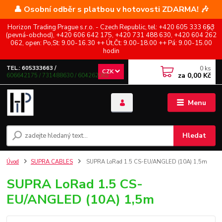
👤 Osobní odběr s platbou v hotovosti ZDARMA! 🎶
Horizon Trading Prague s.r.o. - Czech Republic, tel: +420 605 333 663
(pevná-obchod), +420 606 642 175, +420 731 488 630, +420 604 262
062, open: Po,St: 9.00-16.30 ++ Út,Čt: 9.00-18.00 ++ Pá: 9.00-15.00
hodin
0
ks
TEL.: 605333663 /
CZK
za
0,00 Kč
606642175 / 731488630 / 604262062
Menu
Hledat
Úvod
SUPRA CABLES
SUPRA LoRad 1.5 CS-EU/ANGLED (10A) 1,5m
SUPRA LoRad 1.5 CS-
EU/ANGLED (10A) 1,5m