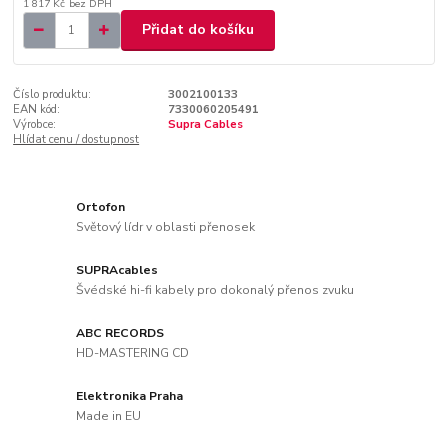
1 817 Kč
bez DPH
Přidat do košíku
Číslo produktu:
3002100133
EAN kód:
7330060205491
Výrobce:
Supra Cables
Hlídat cenu / dostupnost
Ortofon
Světový lídr v oblasti přenosek
SUPRAcables
Švédské hi-fi kabely pro dokonalý přenos zvuku
ABC RECORDS
HD-MASTERING CD
Elektronika Praha
Made in EU