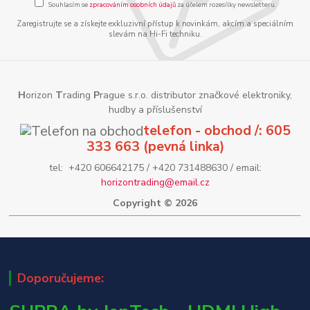
Souhlasím se
zpracováním osobních údajů
za účelem rozesílky newsletteru.
Zaregistrujte se a získejte exkluzivní přístup k novinkám, akcím a speciálním
slevám na Hi-Fi techniku.
H
orizon
T
rading
P
rague s.r.o. distributor značkové elektroniky,
hudby a příslušenství
telefon - obchod /: 605
333 663 (pevná linka)
tel: +420 606642175 / +420 731488630 / email:
horizontrading@email.cz
Copyright © 2026
Doporučujeme: