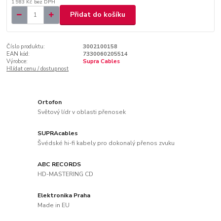
1 983 Kč
bez DPH
Přidat do košíku
Číslo produktu:
3002100158
EAN kód:
7330060205514
Výrobce:
Supra Cables
Hlídat cenu / dostupnost
Ortofon
Světový lídr v oblasti přenosek
SUPRAcables
Švédské hi-fi kabely pro dokonalý přenos zvuku
ABC RECORDS
HD-MASTERING CD
Elektronika Praha
Made in EU