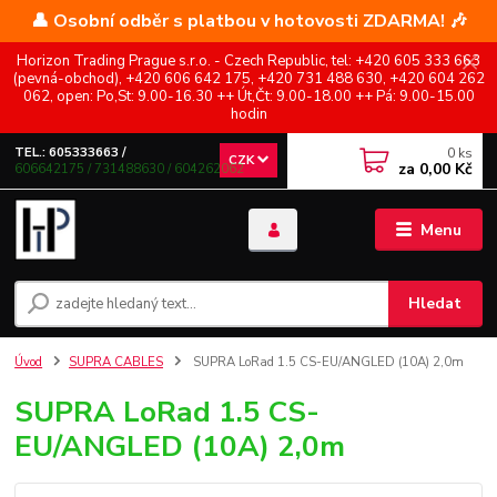
👤 Osobní odběr s platbou v hotovosti ZDARMA! 🎶
Horizon Trading Prague s.r.o. - Czech Republic, tel: +420 605 333 663
(pevná-obchod), +420 606 642 175, +420 731 488 630, +420 604 262
062, open: Po,St: 9.00-16.30 ++ Út,Čt: 9.00-18.00 ++ Pá: 9.00-15.00
hodin
0
ks
TEL.: 605333663 /
CZK
za
0,00 Kč
606642175 / 731488630 / 604262062
Menu
Hledat
Úvod
SUPRA CABLES
SUPRA LoRad 1.5 CS-EU/ANGLED (10A) 2,0m
SUPRA LoRad 1.5 CS-
EU/ANGLED (10A) 2,0m