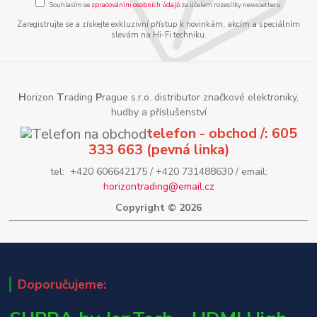
Souhlasím se
zpracováním osobních údajů
za účelem rozesílky newsletteru.
Zaregistrujte se a získejte exkluzivní přístup k novinkám, akcím a speciálním
slevám na Hi-Fi techniku.
H
orizon
T
rading
P
rague s.r.o. distributor značkové elektroniky,
hudby a příslušenství
telefon - obchod /: 605
333 663 (pevná linka)
tel: +420 606642175 / +420 731488630 / email:
horizontrading@email.cz
Copyright © 2026
Doporučujeme: