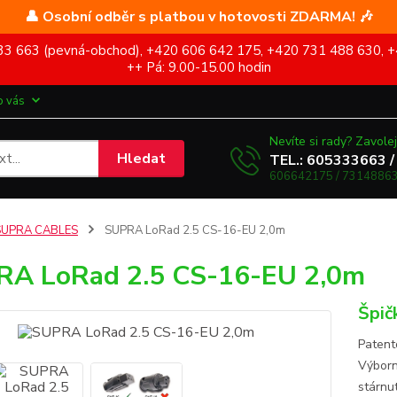
👤 Osobní odběr s platbou v hotovosti ZDARMA! 🎶
5 333 663 (pevná-obchod), +420 606 642 175, +420 731 488 630, +
++ Pá: 9.00-15.00 hodin
o vás
Nevíte si rady? Zavolej
Hledat
TEL.: 605333663 /
606642175 / 73148863
SUPRA CABLES
SUPRA LoRad 2.5 CS-16-EU 2,0m
A LoRad 2.5 CS-16-EU 2,0m
Špič
Patent
Výborná
stárnu