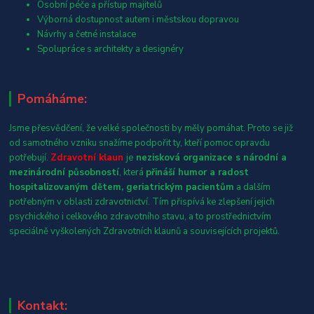
Osobní péče a přístup majitelů
Výborná dostupnost autem i městskou dopravou
Návrhy a četné instalace
Spolupráce s architekty a designéry
Pomáháme:
Jsme přesvědčení, že velké společnosti by měly pomáhat. Proto se již
od samotného vzniku snažíme podpořit ty, kteří pomoc opravdu
potřebují.
Zdravotní klaun
je
nezisková organizace s národní a
mezinárodní působností
, která
přináší humor a radost
hospitalizovaným dětem, geriatrickým pacientům
a dalším
potřebným v oblasti zdravotnictví. Tím přispívá ke zlepšení jejich
psychického i celkového zdravotního stavu, a to prostřednictvím
speciálně vyškolených Zdravotních klaunů a souvisejících projektů.
Kontakt: