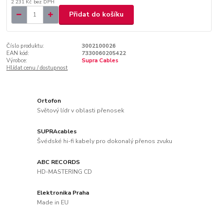
2 231 Kč
bez DPH
Přidat do košíku
Číslo produktu:
3002100026
EAN kód:
7330060205422
Výrobce:
Supra Cables
Hlídat cenu / dostupnost
Ortofon
Světový lídr v oblasti přenosek
SUPRAcables
Švédské hi-fi kabely pro dokonalý přenos zvuku
ABC RECORDS
HD-MASTERING CD
Elektronika Praha
Made in EU