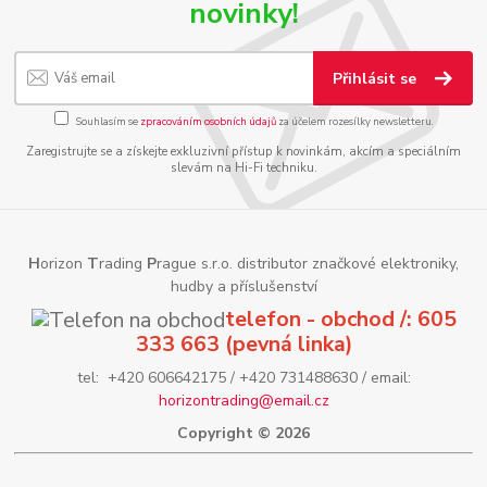
novinky!
Přihlásit se
Souhlasím se
zpracováním osobních údajů
za účelem rozesílky newsletteru.
Zaregistrujte se a získejte exkluzivní přístup k novinkám, akcím a speciálním
slevám na Hi-Fi techniku.
H
orizon
T
rading
P
rague s.r.o. distributor značkové elektroniky,
hudby a příslušenství
telefon - obchod /: 605
333 663 (pevná linka)
tel: +420 606642175 / +420 731488630 / email:
horizontrading@email.cz
Copyright © 2026