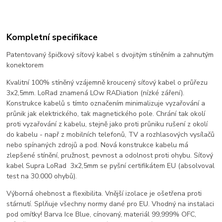
Kompletní specifikace
Patentovaný špičkový síťový kabel s dvojitým stíněním a zahnutým
konektorem
Kvalitní 100% stíněný vzájemně kroucený síťový kabel o průřezu
3x2,5mm. LoRad znamená LOw RADiation (nízké záření).
Konstrukce kabelů s tímto označením minimalizuje vyzařování a
průnik jak elektrického, tak magnetického pole. Chrání tak okolí
proti vyzařování z kabelu, stejně jako proti průniku rušení z okolí
do kabelu - např z mobilních telefonů, TV a rozhlasových vysílačů
nebo spínaných zdrojů a pod. Nová konstrukce kabelu má
zlepšené stínění, pružnost, pevnost a odolnost proti ohybu. Síťový
kabel Supra LoRad 3x2,5mm se pyšní certifikátem EU (absolvoval
test na 30.000 ohybů).
Výborná ohebnost a flexibilita. Vnější izolace je ošetřena proti
stárnutí. Splňuje všechny normy dané pro EU. Vhodný na instalaci
pod omítky! Barva Ice Blue, cínovaný, materiál 99,999% OFC,