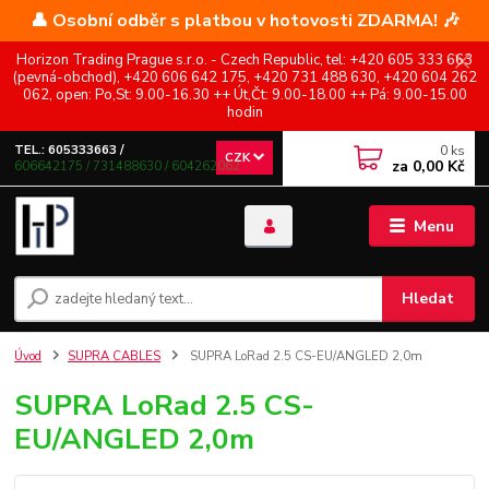
👤 Osobní odběr s platbou v hotovosti ZDARMA! 🎶
Horizon Trading Prague s.r.o. - Czech Republic, tel: +420 605 333 663
(pevná-obchod), +420 606 642 175, +420 731 488 630, +420 604 262
062, open: Po,St: 9.00-16.30 ++ Út,Čt: 9.00-18.00 ++ Pá: 9.00-15.00
hodin
0
ks
TEL.: 605333663 /
CZK
za
0,00 Kč
606642175 / 731488630 / 604262062
Menu
Hledat
Úvod
SUPRA CABLES
SUPRA LoRad 2.5 CS-EU/ANGLED 2,0m
SUPRA LoRad 2.5 CS-
EU/ANGLED 2,0m