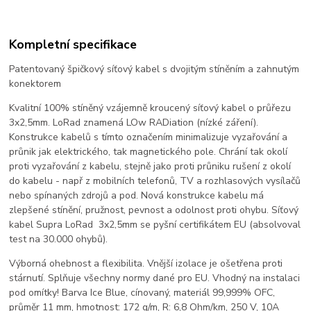
Kompletní specifikace
Patentovaný špičkový síťový kabel s dvojitým stíněním a zahnutým
konektorem
Kvalitní 100% stíněný vzájemně kroucený síťový kabel o průřezu
3x2,5mm. LoRad znamená LOw RADiation (nízké záření).
Konstrukce kabelů s tímto označením minimalizuje vyzařování a
průnik jak elektrického, tak magnetického pole. Chrání tak okolí
proti vyzařování z kabelu, stejně jako proti průniku rušení z okolí
do kabelu - např z mobilních telefonů, TV a rozhlasových vysílačů
nebo spínaných zdrojů a pod. Nová konstrukce kabelu má
zlepšené stínění, pružnost, pevnost a odolnost proti ohybu. Síťový
kabel Supra LoRad 3x2,5mm se pyšní certifikátem EU (absolvoval
test na 30.000 ohybů).
Výborná ohebnost a flexibilita. Vnější izolace je ošetřena proti
stárnutí. Splňuje všechny normy dané pro EU. Vhodný na instalaci
pod omítky! Barva Ice Blue, cínovaný, materiál 99,999% OFC,
průměr 11 mm, hmotnost: 172 g/m, R: 6,8 Ohm/km, 250 V, 10A