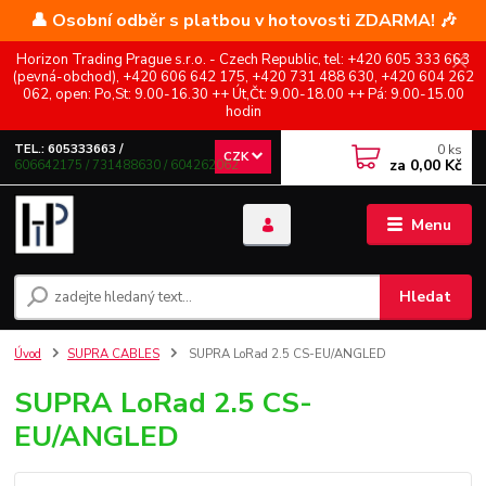
👤 Osobní odběr s platbou v hotovosti ZDARMA! 🎶
Horizon Trading Prague s.r.o. - Czech Republic, tel: +420 605 333 663
(pevná-obchod), +420 606 642 175, +420 731 488 630, +420 604 262
062, open: Po,St: 9.00-16.30 ++ Út,Čt: 9.00-18.00 ++ Pá: 9.00-15.00
hodin
0
ks
TEL.: 605333663 /
CZK
za
0,00 Kč
606642175 / 731488630 / 604262062
Menu
Hledat
Úvod
SUPRA CABLES
SUPRA LoRad 2.5 CS-EU/ANGLED
SUPRA LoRad 2.5 CS-
EU/ANGLED