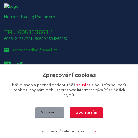
Horizon Trading Prague sro
TEL.: 605333663 /
606642175 / 731488630 / 604262062
horizontrading@email.cz
Zpracování cookies
Náš e-shop a partneři potřebují Váš
souhlas
s použitím souborů
👤 Osobní odběr s platbou v hotovosti ZDARMA! 🎶
cookies, aby Vám mohli zobrazovat informace týkající se Vašich
zájmů.
Upravit sběr cookies.
Souhlasím
Nastavení
Copyright © 2026 Horizon Trading Prague s.r.o. distributor značkové
elektroniky a příslušenství
Souhlas můžete odmítnout
zde
.