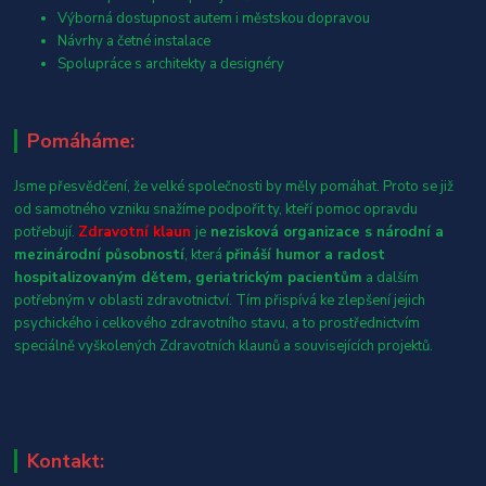
Výborná dostupnost autem i městskou dopravou
Návrhy a četné instalace
Spolupráce s architekty a designéry
Pomáháme:
Jsme přesvědčení, že velké společnosti by měly pomáhat. Proto se již
od samotného vzniku snažíme podpořit ty, kteří pomoc opravdu
potřebují.
Zdravotní klaun
je
nezisková organizace s národní a
mezinárodní působností
, která
přináší humor a radost
hospitalizovaným dětem, geriatrickým pacientům
a dalším
potřebným v oblasti zdravotnictví. Tím přispívá ke zlepšení jejich
psychického i celkového zdravotního stavu, a to prostřednictvím
speciálně vyškolených Zdravotních klaunů a souvisejících projektů.
Kontakt: