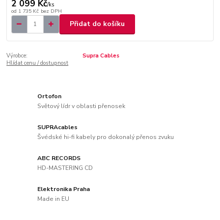
2 099 Kč
/
ks
od
1 735 Kč
bez DPH
Přidat do košíku
Výrobce:
Supra Cables
Hlídat cenu / dostupnost
Ortofon
Světový lídr v oblasti přenosek
SUPRAcables
Švédské hi-fi kabely pro dokonalý přenos zvuku
ABC RECORDS
HD-MASTERING CD
Elektronika Praha
Made in EU