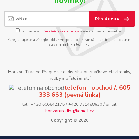
novinky!
Přihlásit se
Souhlasím se
zpracováním osobních údajů
za účelem rozesílky newsletteru.
Zaregistrujte se a získejte exkluzivní přístup k novinkám, akcím a speciálním
slevám na Hi-Fi techniku.
H
orizon
T
rading
P
rague s.r.o. distributor značkové elektroniky,
hudby a příslušenství
telefon - obchod /: 605
333 663 (pevná linka)
tel: +420 606642175 / +420 731488630 / email:
horizontrading@email.cz
Copyright © 2026