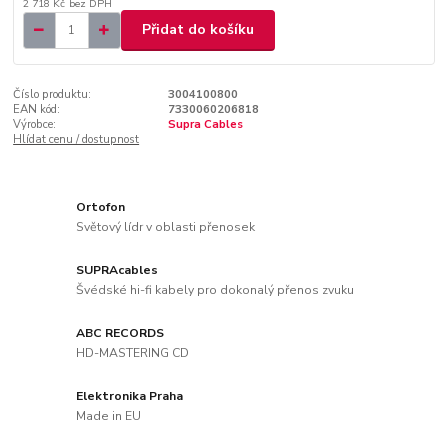
2 718 Kč
bez DPH
Přidat do košíku
Číslo produktu:
3004100800
EAN kód:
7330060206818
Výrobce:
Supra Cables
Hlídat cenu / dostupnost
Ortofon
Světový lídr v oblasti přenosek
SUPRAcables
Švédské hi-fi kabely pro dokonalý přenos zvuku
ABC RECORDS
HD-MASTERING CD
Elektronika Praha
Made in EU