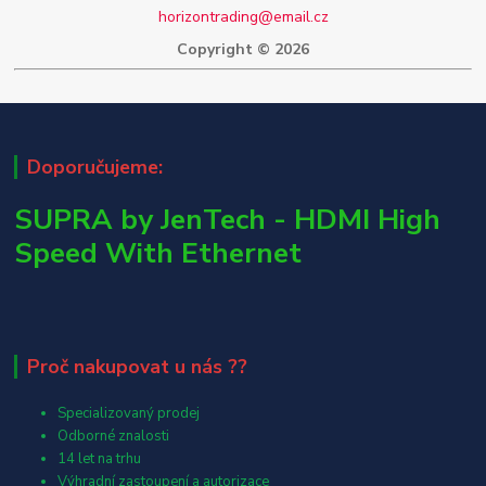
horizontrading@email.cz
Copyright © 2026
Doporučujeme:
SUPRA by JenTech - HDMI High
Speed With Ethernet
Proč nakupovat u nás ??
Specializovaný prodej
Odborné znalosti
14 let na trhu
Výhradní zastoupení a autorizace