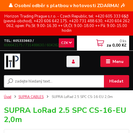
👤 Osobní odběr s platbou v hotovosti ZDARMA! 🎶
Horizon Trading Prague s.r.o. - Czech Republic, tel: +420 605 333 663
(pevná-obchod), +420 606 642 175, +420 731 488 630, +420 604 262
062, open: Po,St: 9.00-16.30 ++ Út,Čt: 9.00-18.00 ++ Pá: 9.00-15.00
hodin
0
ks
TEL.: 605333663 /
CZK
za
0,00 Kč
606642175 / 731488630 / 604262062
Menu
Hledat
Úvod
SUPRA CABLES
SUPRA LoRad 2.5 SPC CS-16-EU 2,0m
SUPRA LoRad 2.5 SPC CS-16-EU
2,0m