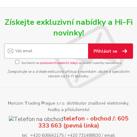
Získejte exkluzivní nabídky a Hi-Fi
novinky!
Přihlásit se
Souhlasím se
zpracováním osobních údajů
za účelem rozesílky newsletteru.
Zaregistrujte se a získejte exkluzivní přístup k novinkám, akcím a speciálním
slevám na Hi-Fi techniku.
H
orizon
T
rading
P
rague s.r.o. distributor značkové elektroniky,
hudby a příslušenství
telefon - obchod /: 605
333 663 (pevná linka)
tel: +420 606642175 / +420 731488630 / email: