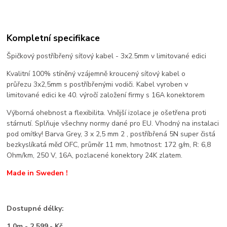
Kompletní specifikace
Špičkový postříbřený síťový kabel - 3x2.5mm v limitované edici
Kvalitní 100% stíněný vzájemně kroucený síťový kabel o
průřezu 3x2,5mm s postříbřenými vodiči. Kabel vyroben v
limitované edici ke 40. výročí založení firmy s 16A konektorem
Výborná ohebnost a flexibilita. Vnější izolace je ošetřena proti
stárnutí. Splňuje všechny normy dané pro EU. Vhodný na instalaci
pod omítky! Barva Grey, 3 x 2,5 mm 2 , postříbřená 5N super čistá
bezkyslíkatá měď OFC, průměr 11 mm, hmotnost: 172 g/m, R: 6,8
Ohm/km, 250 V, 16A, pozlacené konektory 24K zlatem.
Made in Sweden !
Dostupné délky:
1,0m - 2.599,- Kč