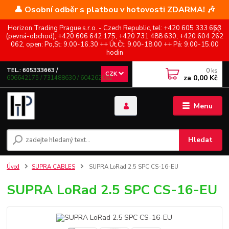
👤 Osobní odběr s platbou v hotovosti ZDARMA! 🎶
Horizon Trading Prague s.r.o. - Czech Republic, tel: +420 605 333 663
(pevná-obchod), +420 606 642 175, +420 731 488 630, +420 604 262
062, open: Po,St: 9.00-16.30 ++ Út,Čt: 9.00-18.00 ++ Pá: 9.00-15.00
hodin
0
ks
TEL.: 605333663 /
CZK
za
0,00 Kč
606642175 / 731488630 / 604262062
Menu
Hledat
Úvod
SUPRA CABLES
SUPRA LoRad 2.5 SPC CS-16-EU
SUPRA LoRad 2.5 SPC CS-16-EU