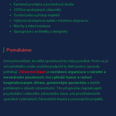
Kamenná prodejna a poslechová studia
1000ce spokojených zákazníků
Osobní péče a přístup majitelů
Výborná dostupnost autem i městskou dopravou
Návrhy a četné instalace
Spolupráce s architekty a designéry
Pomáháme:
Jsme přesvědčení, že velké společnosti by měly pomáhat. Proto se již
od samotného vzniku snažíme podpořit ty, kteří pomoc opravdu
potřebují.
Zdravotní klaun
je
nezisková organizace s národní a
mezinárodní působností
, která
přináší humor a radost
hospitalizovaným dětem, geriatrickým pacientům
a dalším
potřebným v oblasti zdravotnictví. Tím přispívá ke zlepšení jejich
psychického i celkového zdravotního stavu, a to prostřednictvím
speciálně vyškolených Zdravotních klaunů a souvisejících projektů.