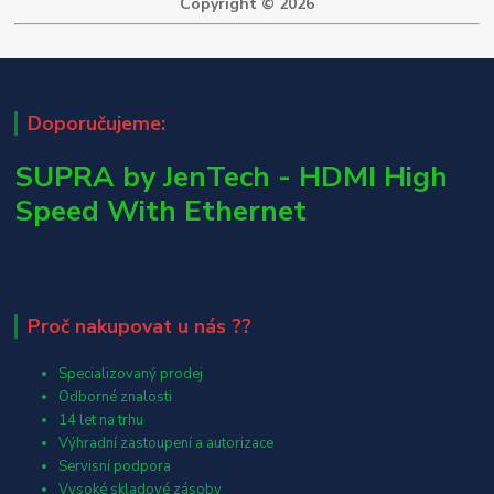
Copyright © 2026
Doporučujeme:
SUPRA by JenTech - HDMI High
Speed With Ethernet
Proč nakupovat u nás ??
Specializovaný prodej
Odborné znalosti
14 let na trhu
Výhradní zastoupení a autorizace
Servisní podpora
Vysoké skladové zásoby