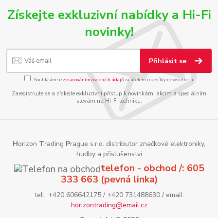
Získejte exkluzivní nabídky a Hi-Fi
novinky!
Přihlásit se
Souhlasím se
zpracováním osobních údajů
za účelem rozesílky newsletteru.
Zaregistrujte se a získejte exkluzivní přístup k novinkám, akcím a speciálním
slevám na Hi-Fi techniku.
H
orizon
T
rading
P
rague s.r.o. distributor značkové elektroniky,
hudby a příslušenství
telefon - obchod /: 605
333 663 (pevná linka)
tel: +420 606642175 / +420 731488630 / email:
horizontrading@email.cz