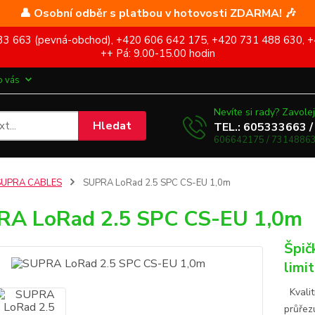
👤 Osobní odběr s platbou v hotovosti ZDARMA! 🎶
5 333 663 (pevná-obchod), +420 606 642 175, +420 731 488 630, +
++ Pá: 9.00-15.00 hodin
o vás
Nevíte si rady? Zavolej
Hledat
TEL.: 605333663 /
606642175 / 73148863
SUPRA CABLES
SUPRA LoRad 2.5 SPC CS-EU 1,0m
RA LoRad 2.5 SPC CS-EU 1,0m
Špič
limi
Kvalit
průřez