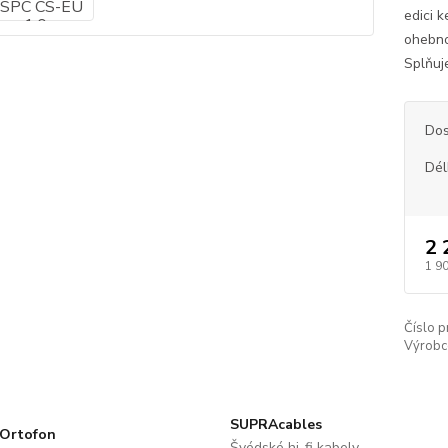
edici 
ohebnos
Splňuj
Dos
Dél
2 
1 9
Číslo p
Výrobc
SUPRAcables
Ortofon
Švédské hi-fi kabely