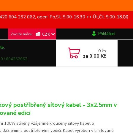
420 604 262 062, open: Po,St: 9.00-16.30 ++ Út,Čt: 9.00-18.00
Přihlášení
CZK
te.
0
ks
za
0,00 Kč
0 / 604262062
kový postříbřený síťový kabel - 3x2.5mm v
tované edici
ní 100% stíněný vzájemně kroucený síťový kabel o
u 3x2,5mm s postříbřenými vodiči. Kabel vyroben v limitované