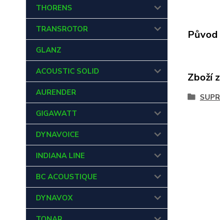
THORENS
TRANSROTOR
Původ 
GLANZ
ACOUSTIC SOLID
Zboží 
AURENDER
SUPR
GIGAWATT
DYNAVOICE
INDIANA LINE
BC ACOUSTIQUE
DYNAVOX
TONAR