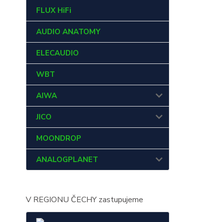
FLUX HiFi
AUDIO ANATOMY
ELECAUDIO
WBT
AIWA
JICO
MOONDROP
ANALOGPLANET
V REGIONU ČECHY zastupujeme