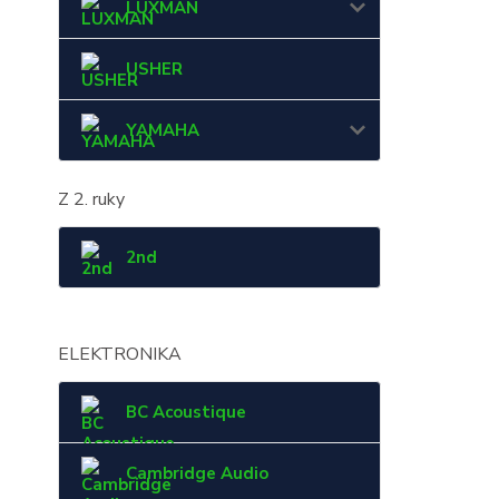
LUXMAN
USHER
YAMAHA
Z 2. ruky
2nd
ELEKTRONIKA
BC Acoustique
Cambridge Audio