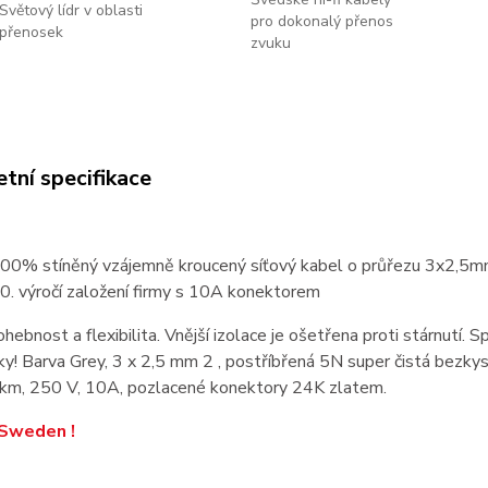
Světový lídr v oblasti
pro dokonalý přenos
přenosek
zvuku
tní specifikace
100% stíněný vzájemně kroucený síťový kabel o průřezu 3x2,5mm
40. výročí založení firmy s 10A konektorem
hebnost a flexibilita. Vnější izolace je ošetřena proti stárnutí.
y! Barva Grey, 3 x 2,5 mm 2 , postříbřená 5N super čistá bezk
km, 250 V, 10A, pozlacené konektory 24K zlatem.
 Sweden !