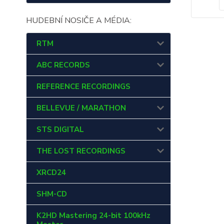
HUDEBNÍ NOSIČE A MÉDIA:
RTM
ABC RECORDS
REFERENCE RECORDINGS
BELLEVUE / MARATHON
STS DIGITAL
THE LOST RECORDINGS
XRCD24
SHM-CD
K2HD Mastering 24-bit 100kHz