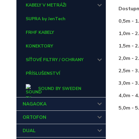
KABELY V METRÁŽI
Dostupn
SUPRA by JenTech
0,5m - 1
FRHF KABELY
1,0m - 2
1,5m - 2
KONEKTORY
2,0m - 2
SÍŤOVÉ FILTRY / OCHRANY
2,5m - 3
PŘÍSLUŠENSTVÍ
3,0m - 3
SOUND BY SWEDEN
4,0m - 4
NAGAOKA
5,0m - 5
ORTOFON
DUAL