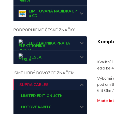
Master
LIMITOVANÁ NABÍDKA LP
a CD
PODPORUJEME ČESKÉ ZNAČKY:
Komple
ELEKTRONIKA PRAHA
TESLA
Kvalitní 
edici ke 
JSME HRDÝ DOVOZCE ZNAČEK:
Výborná o
pod omítk
SUPRA CABLES
6,8 Ohm/
LIMITED EDITION 40Th
Made in
HOTOVÉ KABELY