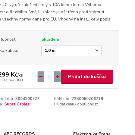
ke 40. výročí založení firmy s 10A konektorem Výborná
t a flexibilita. Vnější izolace je ošetřena proti stárnutí.
e všechny normy dané pro EU. Vhodný na inst...
celý popis
tupnost
Skladem
ka kabelu
299 Kč
/
ks
Přidat do košíku
00 Kč
bez DPH
roduktu:
3004100727
EAN kód:
7330060206719
e:
Supra Cables
Hlídat cenu / dostupnost
ABC RECORDS
Elektronika Praha