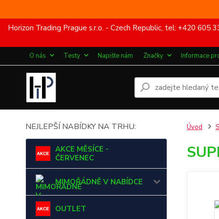
Horizon Trading Prague s.r.o. - Czech Republic, tel: +420 60
O nás
Testy
Napište nám
Značky
Informace pr
NEJLEPŠÍ NABÍDKY NA TRHU:
Úvod
SUP
AKCE MĚSÍCE -
ČERVENEC
MIMOŘÁDNĚ V NABÍDCE
OUTLET