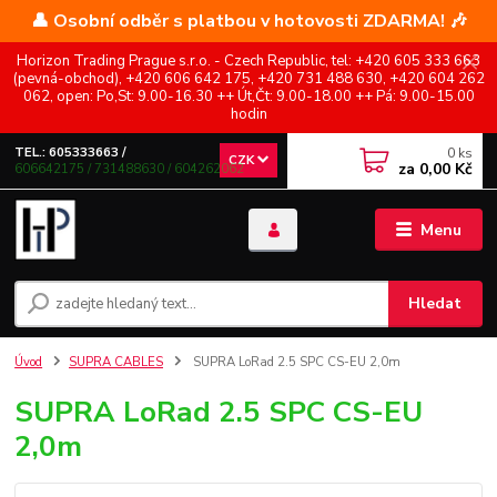
👤 Osobní odběr s platbou v hotovosti ZDARMA! 🎶
Horizon Trading Prague s.r.o. - Czech Republic, tel: +420 605 333 663
(pevná-obchod), +420 606 642 175, +420 731 488 630, +420 604 262
062, open: Po,St: 9.00-16.30 ++ Út,Čt: 9.00-18.00 ++ Pá: 9.00-15.00
hodin
0
ks
TEL.: 605333663 /
CZK
za
0,00 Kč
606642175 / 731488630 / 604262062
Menu
Hledat
Úvod
SUPRA CABLES
SUPRA LoRad 2.5 SPC CS-EU 2,0m
SUPRA LoRad 2.5 SPC CS-EU
2,0m