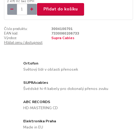
2 470 Kč
bez DPH
Přidat do košíku
Číslo produktu:
3004100701
EAN kód:
7330060206733
Výrobce:
Supra Cables
Hlídat cenu / dostupnost
Ortofon
Světový lídr v oblasti přenosek
SUPRAcables
Švédské hi-fi kabely pro dokonalý přenos zvuku
ABC RECORDS
HD-MASTERING CD
Elektronika Praha
Made in EU