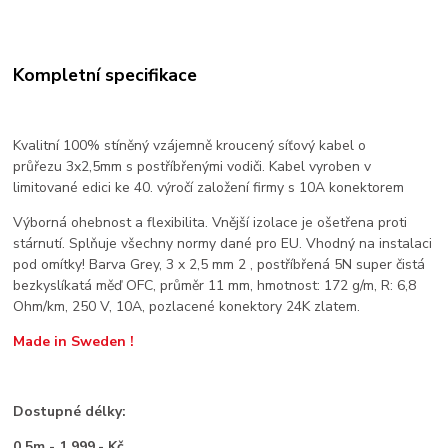
Kompletní specifikace
Kvalitní 100% stíněný vzájemně kroucený síťový kabel o
průřezu 3x2,5mm s postříbřenými vodiči. Kabel vyroben v
limitované edici ke 40. výročí založení firmy s 10A konektorem
Výborná ohebnost a flexibilita. Vnější izolace je ošetřena proti
stárnutí. Splňuje všechny normy dané pro EU. Vhodný na instalaci
pod omítky! Barva Grey, 3 x 2,5 mm 2 , postříbřená 5N super čistá
bezkyslíkatá měď OFC, průměr 11 mm, hmotnost: 172 g/m, R: 6,8
Ohm/km, 250 V, 10A, pozlacené konektory 24K zlatem.
Made in Sweden !
Dostupné délky:
0,5m - 1.999,- Kč