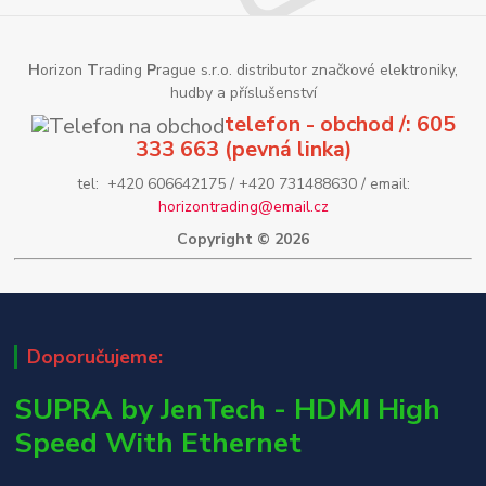
H
orizon
T
rading
P
rague s.r.o. distributor značkové elektroniky,
hudby a příslušenství
telefon - obchod /: 605
333 663 (pevná linka)
tel: +420 606642175 / +420 731488630 / email:
horizontrading@email.cz
Copyright © 2026
Doporučujeme:
SUPRA by JenTech - HDMI High
Speed With Ethernet