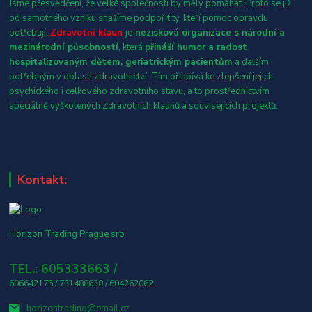
Jsme přesvědčení, že velké společnosti by měly pomáhat. Proto se již
od samotného vzniku snažíme podpořit ty, kteří pomoc opravdu
potřebují.
Zdravotní klaun
je
nezisková organizace s národní a
mezinárodní působností
, která
přináší humor a radost
hospitalizovaným dětem, geriatrickým pacientům
a dalším
potřebným v oblasti zdravotnictví. Tím přispívá ke zlepšení jejich
psychického i celkového zdravotního stavu, a to prostřednictvím
speciálně vyškolených Zdravotních klaunů a souvisejících projektů.
Kontakt:
Horizon Trading Prague sro
TEL.: 605333663 /
606642175 / 731488630 / 604262062
horizontrading@email.cz