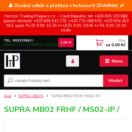
👤 Osobní odběr s platbou v hotovosti ZDARMA! 🎶
Horizon Trading Prague s.r.o. - Czech Republic, tel: +420 605 333 663
(pevná-obchod), +420 606 642 175, +420 731 488 630, +420 604 262
062, open: Po,St: 9.00-16.30 ++ Út,Čt: 9.00-18.00 ++ Pá: 9.00-15.00
hodin
0
ks
TEL.: 605333663 /
CZK
za
0,00 Kč
606642175 / 731488630 / 604262062
Menu
Hledat
Úvod
SUPRA CABLES
SUPRA MB02 FRHF / MS02-JP /
SUPRA MB02 FRHF / MS02-JP /