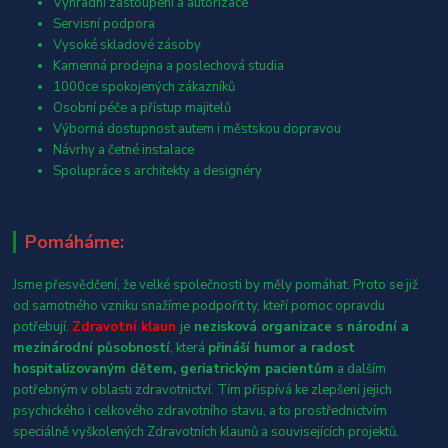
Výhradní zastoupení a autorizace
Servisní podpora
Vysoké skladové zásoby
Kamenná prodejna a poslechová studia
1000ce spokojených zákazníků
Osobní péče a přístup majitelů
Výborná dostupnost autem i městskou dopravou
Návrhy a četné instalace
Spolupráce s architekty a designéry
Pomáháme:
Jsme přesvědčení, že velké společnosti by měly pomáhat. Proto se již
od samotného vzniku snažíme podpořit ty, kteří pomoc opravdu
potřebují.
Zdravotní klaun
je
nezisková organizace s národní a
mezinárodní působností
, která
přináší humor a radost
hospitalizovaným dětem, geriatrickým pacientům
a dalším
potřebným v oblasti zdravotnictví. Tím přispívá ke zlepšení jejich
psychického i celkového zdravotního stavu, a to prostřednictvím
speciálně vyškolených Zdravotních klaunů a souvisejících projektů.