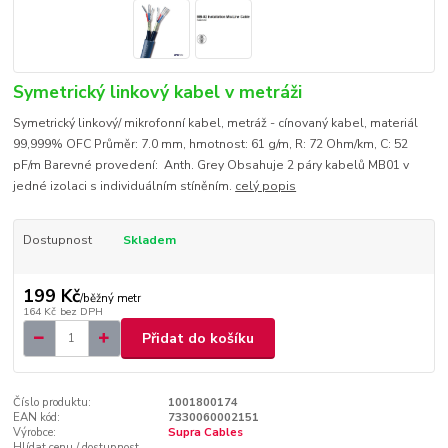
Symetrický linkový kabel v metráži
Symetrický linkový/ mikrofonní kabel, metráž - cínovaný kabel, materiál
99,999% OFC Průměr: 7.0 mm, hmotnost: 61 g/m, R: 72 Ohm/km, C: 52
pF/m Barevné provedení: Anth. Grey Obsahuje 2 páry kabelů MB01 v
jedné izolaci s individuálním stíněním.
celý popis
Dostupnost
Skladem
199 Kč
/
běžný metr
164 Kč
bez DPH
Přidat do košíku
Číslo produktu:
1001800174
EAN kód:
7330060002151
Výrobce:
Supra Cables
Hlídat cenu / dostupnost