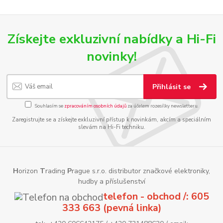
Získejte exkluzivní nabídky a Hi-Fi
novinky!
Přihlásit se
Souhlasím se
zpracováním osobních údajů
za účelem rozesílky newsletteru.
Zaregistrujte se a získejte exkluzivní přístup k novinkám, akcím a speciálním
slevám na Hi-Fi techniku.
H
orizon
T
rading
P
rague s.r.o. distributor značkové elektroniky,
hudby a příslušenství
telefon - obchod /: 605
333 663 (pevná linka)