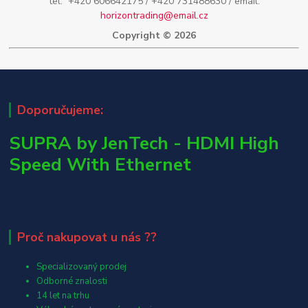
tel: +420 606642175 / +420 731488630 / email:
horizontrading@email.cz
Copyright © 2026
Doporučujeme:
SUPRA by JenTech - HDMI High
Speed With Ethernet
Proč nakupovat u nás ??
Specializovaný prodej
Odborné znalosti
14 let na trhu