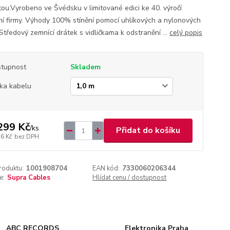
tou.Vyrobeno ve Švédsku v limitované edici ke 40. výročí
ní firmy. Výhody 100% stínění pomocí uhlíkových a nylonových
Středový zemnící drátek s vidličkama k odstranění ...
celý popis
tupnost
Skladem
ka kabelu
299 Kč
/
ks
Přidat do košíku
26 Kč
bez DPH
roduktu:
1001908704
EAN kód:
7330060206344
e:
Supra Cables
Hlídat cenu / dostupnost
ABC RECORDS
Elektronika Praha