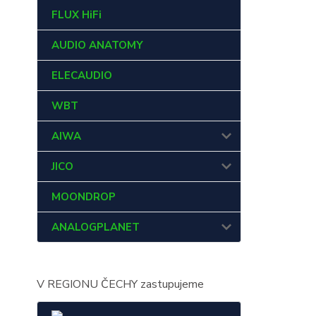
FLUX HiFi
AUDIO ANATOMY
ELECAUDIO
WBT
AIWA
JICO
MOONDROP
ANALOGPLANET
V REGIONU ČECHY zastupujeme