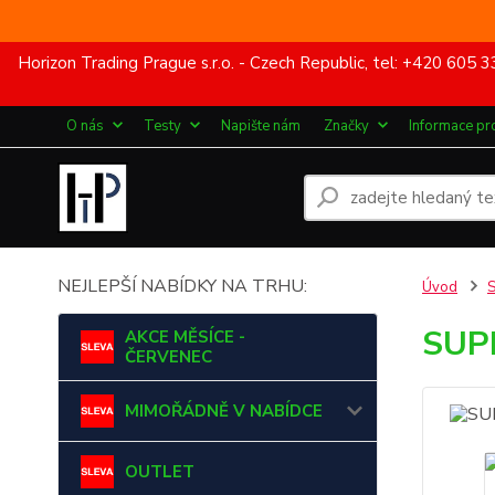
Horizon Trading Prague s.r.o. - Czech Republic, tel: +420 60
O nás
Testy
Napište nám
Značky
Informace pr
NEJLEPŠÍ NABÍDKY NA TRHU:
Úvod
SUP
AKCE MĚSÍCE -
ČERVENEC
MIMOŘÁDNĚ V NABÍDCE
OUTLET