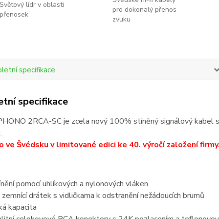
Světový lídr v oblasti
pro dokonalý přenos
přenosek
zvuku
etní specifikace
tní specifikace
ONO 2RCA-SC je zcela nový 100% stíněný signálový kabel s R
.
 ve Švédsku v limitované edici ke 40. výročí založení firmy
nění pomocí uhlíkových a nylonových vláken
zemnící drátek s vidličkama k odstranění nežádoucích brumů
ká kapacita