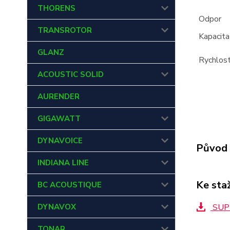
THORENS
Odpor
TRANSROTOR
Kapacita
GLANZ
Rychlost
ACOUSTIC SOLID
AURENDER
GIGAWATT
DYNAVOICE
Původ 
INDIANA LINE
Ke sta
BC ACOUSTIQUE
DYNAVOX
SUPR
TONAR