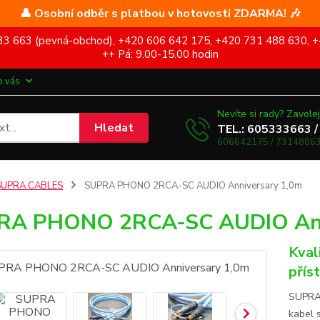
👤 Osobní odběr s platbou v hotovosti ZDARMA! 🎶
5 333 663 (pevná-obchod), +420 606 642 175, +420 731 488 630, +
++ Pá: 9.00-15.00 hodin
o vás
Nevíte si rady? Zavolej
Hledat
TEL.: 605333663 /
606642175 / 73148863
SUPRA CABLES
SUPRA PHONO 2RCA-SC AUDIO Anniversary 1,0m
RA PHONO 2RCA-SC AUDIO Ann
Kval
přís
SUPRA 
kabel 