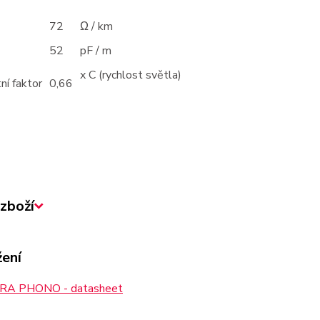
72
Ω / km
52
pF / m
x C (rychlost světla)
ní faktor
0,66
zboží
žení
A PHONO - datasheet