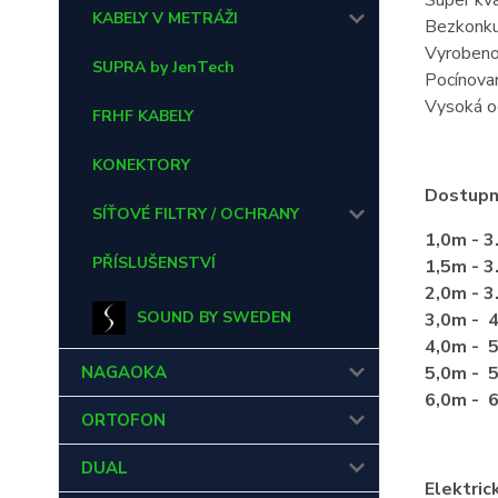
Super kva
KABELY V METRÁŽI
Bezkonku
Vyrobeno
SUPRA by JenTech
Pocínova
Vysoká o
FRHF KABELY
KONEKTORY
Dostupn
SÍŤOVÉ FILTRY / OCHRANY
1,0m - 3
PŘÍSLUŠENSTVÍ
1,5m - 3
2,0m - 3
SOUND BY SWEDEN
3,0m - 4
4,0m - 5
NAGAOKA
5,0m - 5
6,0m - 6
ORTOFON
DUAL
Elektric