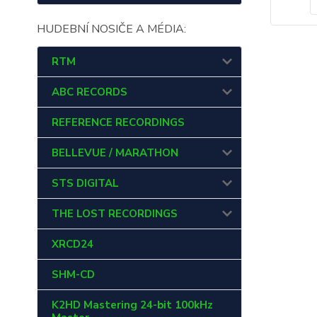
HUDEBNÍ NOSIČE A MÉDIA:
RTM
ABC RECORDS
REFERENCE RECORDINGS
BELLEVUE / MARATHON
STS DIGITAL
THE LOST RECORDINGS
XRCD24
SHM-CD
K2HD Mastering 24-bit 100kHz