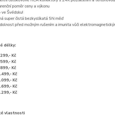
litní celokovové RCA konektory s 24K pozlacením a teflonovou 
renční poměr ceny a výkonu
 ve Švédsku!
ná super čistá bezkyslíkatá 5N měď
dolnost před možným rušením a imunita vůči elektromagnetickým
é délky:
.299,- Kč
.599,- Kč
.899,- Kč
.499,- Kč
.099,- Kč
.699,- Kč
.299,- Kč
ké vlastnosti