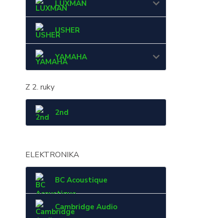
LUXMAN
USHER
YAMAHA
Z 2. ruky
2nd
ELEKTRONIKA
BC Acoustique
Cambridge Audio