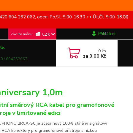
420 604 262 062, open: Po,St: 9.00-16.30 ++ Út,Čt: 9.00-18.00
Přihlášení
CZK
te.
0
ks
za
0,00 Kč
0 / 604262062
iversary 1,0m
itní směrový RCA kabel pro gramofonové
troje v limitované edici
PHONO 2RCA-SC je zcela nový 100% stíněný signálový
s RCA konektory pro gramofonové přístroje s nízkou