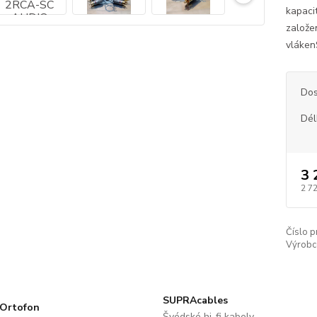
kapaci
založe
vláken
Dos
Dél
3 
2 7
Číslo p
Výrobc
SUPRAcables
Ortofon
Švédské hi-fi kabely