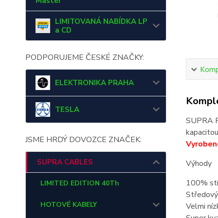
Master
LIMITOVANÁ NABÍDKA LP
a CD
PODPORUJEME ČESKÉ ZNAČKY:
Kompl
ELEKTRONIKA PRAHA
Komple
TESLA
SUPRA PH
kapacitou
JSME HRDÝ DOVOZCE ZNAČEK:
Vyrobeno
SUPRA CABLES
Výhody
100% stí
LIMITED EDITION 40Th
Středový 
HOTOVÉ KABELY
Velmi níz