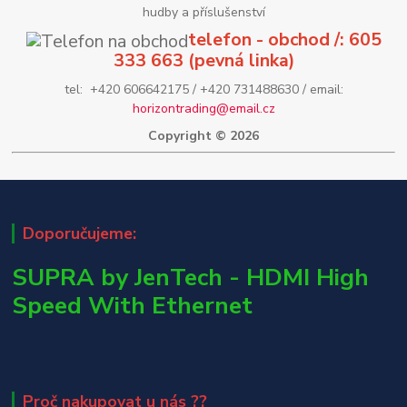
hudby a příslušenství
telefon - obchod /: 605
333 663 (pevná linka)
tel: +420 606642175 / +420 731488630 / email:
horizontrading@email.cz
Copyright © 2026
Doporučujeme:
SUPRA by JenTech - HDMI High
Speed With Ethernet
Proč nakupovat u nás ??