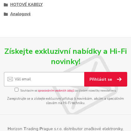
HOTOVÉ KABELY
Analogové
Získejte exkluzivní nabídky a Hi-Fi
novinky!
Přihlásit se
Souhlasím se
zpracováním osobních údajů
za účelem rozesílky newsletteru.
Zaregistrujte se a získejte exkluzivní přístup k novinkám, akcím a speciálním
slevám na Hi-Fi techniku.
H
orizon
T
rading
P
rague s.r.o. distributor značkové elektroniky,