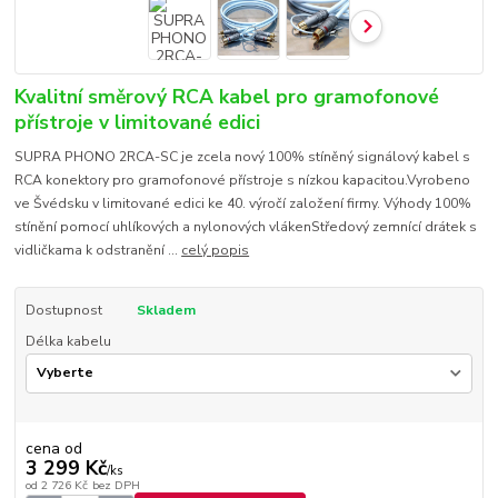
Kvalitní směrový RCA kabel pro gramofonové
přístroje v limitované edici
SUPRA PHONO 2RCA-SC je zcela nový 100% stíněný signálový kabel s
RCA konektory pro gramofonové přístroje s nízkou kapacitou.Vyrobeno
ve Švédsku v limitované edici ke 40. výročí založení firmy. Výhody 100%
stínění pomocí uhlíkových a nylonových vlákenStředový zemnící drátek s
vidličkama k odstranění ...
celý popis
Dostupnost
Skladem
Délka kabelu
cena od
3 299 Kč
/
ks
od
2 726 Kč
bez DPH