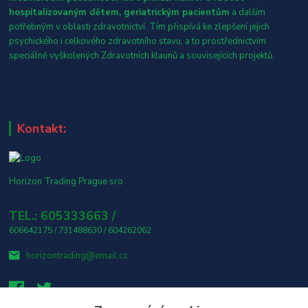
hospitalizovaným dětem, geriatrickým pacientům
a dalším
potřebným v oblasti zdravotnictví. Tím přispívá ke zlepšení jejich
psychického i celkového zdravotního stavu, a to prostřednictvím
speciálně vyškolených Zdravotních klaunů a souvisejících projektů.
Kontakt:
Horizon Trading Prague sro
TEL.: 605333663 /
606642175 / 731488630 / 604262062
horizontrading@email.cz