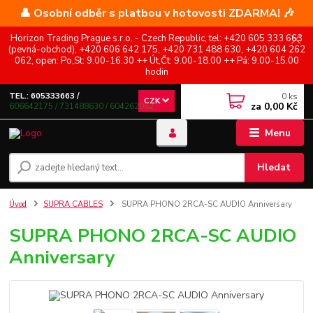
👤 Osobní odběr s platbou v hotovosti ZDARMA! 🎶
Horizon Trading Prague s.r.o. - Czech Republic, tel: +420 605 333 663
(pevná-obchod), +420 606 642 175, +420 731 488 630, +420 604 262
062, open: Po,St: 9.00-16.30 ++ Út,Čt: 9.00-18.00 ++ Pá: 9.00-15.00
hodin
0
ks
TEL.: 605333663 /
CZK
za
0,00 Kč
606642175 / 731488630 / 604262062
Menu
Hledat
Úvod
SUPRA CABLES
SUPRA PHONO 2RCA-SC AUDIO Anniversary
SUPRA PHONO 2RCA-SC AUDIO
Anniversary