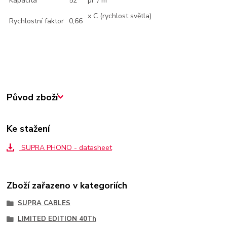
Kapacita
52
pF / m
x C (rychlost světla)
Rychlostní faktor
0,66
Původ zboží
Ke stažení
SUPRA PHONO - datasheet
Zboží zařazeno v kategoriích
SUPRA CABLES
LIMITED EDITION 40Th