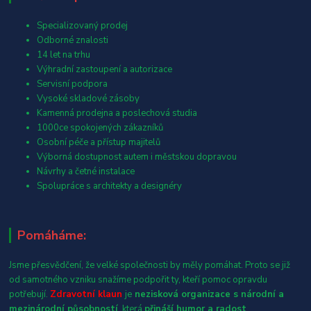
Specializovaný prodej
Odborné znalosti
14 let na trhu
Výhradní zastoupení a autorizace
Servisní podpora
Vysoké skladové zásoby
Kamenná prodejna a poslechová studia
1000ce spokojených zákazníků
Osobní péče a přístup majitelů
Výborná dostupnost autem i městskou dopravou
Návrhy a četné instalace
Spolupráce s architekty a designéry
Pomáháme:
Jsme přesvědčení, že velké společnosti by měly pomáhat. Proto se již
od samotného vzniku snažíme podpořit ty, kteří pomoc opravdu
potřebují.
Zdravotní klaun
je
nezisková organizace s národní a
mezinárodní působností
, která
přináší humor a radost