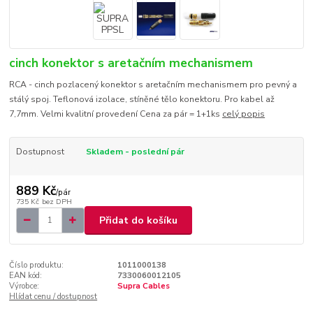
cinch konektor s aretačním mechanismem
RCA - cinch pozlacený konektor s aretačním mechanismem pro pevný a
stálý spoj. Teflonová izolace, stíněné tělo konektoru. Pro kabel až
7,7mm. Velmi kvalitní provedení Cena za pár = 1+1ks
celý popis
Dostupnost
Skladem - poslední pár
889 Kč
/
pár
735 Kč
bez DPH
Přidat do košíku
Číslo produktu:
1011000138
EAN kód:
7330060012105
Výrobce:
Supra Cables
Hlídat cenu / dostupnost