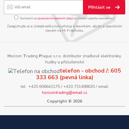
Přihlásit se
Souhlasím se
zpracováním osobních údajů
za účelem rozesílky newsletteru.
Zaregistrujte se a získejte exkluzivní přístup k novinkám, akcím a speciálním
slevám na Hi-Fi techniku.
H
orizon
T
rading
P
rague s.r.o. distributor značkové elektroniky,
hudby a příslušenství
telefon - obchod /: 605
333 663 (pevná linka)
tel: +420 606642175 / +420 731488630 / email:
horizontrading@email.cz
Copyright © 2026