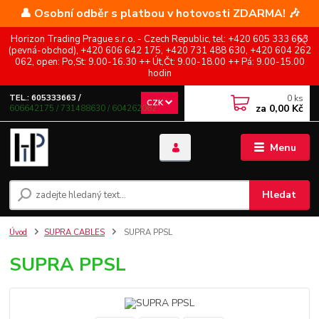
👤 Osobní odběr s platbou v hotovosti ZDARMA! 🎶
Horizon Trading Prague s.r.o. - Czech Republic, tel: +420 605 333 663
(pevná-obchod), +420 606 642 175, +420 731 488 630, +420 604 262
062, open: Po,St: 9.00-16.30 ++ Út,Čt: 9.00-18.00 ++ Pá: 9.00-15.00
hodin
0
ks
TEL.: 605333663 /
CZK
za
0,00 Kč
606642175 / 731488630 / 604262062
Menu
Hledat
Úvod
SUPRA CABLES
SUPRA PPSL
SUPRA PPSL