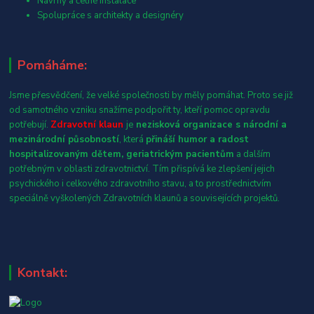
Návrhy a četné instalace
Spolupráce s architekty a designéry
Pomáháme:
Jsme přesvědčení, že velké společnosti by měly pomáhat. Proto se již
od samotného vzniku snažíme podpořit ty, kteří pomoc opravdu
potřebují.
Zdravotní klaun
je
nezisková organizace s národní a
mezinárodní působností
, která
přináší humor a radost
hospitalizovaným dětem, geriatrickým pacientům
a dalším
potřebným v oblasti zdravotnictví. Tím přispívá ke zlepšení jejich
psychického i celkového zdravotního stavu, a to prostřednictvím
speciálně vyškolených Zdravotních klaunů a souvisejících projektů.
Kontakt: