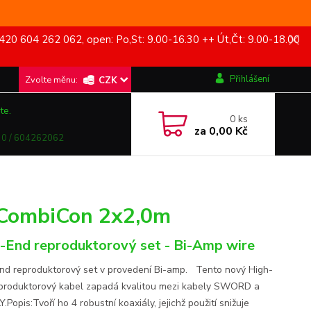
420 604 262 062, open: Po,St: 9.00-16.30 ++ Út,Čt: 9.00-18.00
Přihlášení
CZK
te.
0
ks
za
0,00 Kč
0 / 604262062
CombiCon 2x2,0m
-End reproduktorový set - Bi-Amp wire
nd reproduktorový set v provedení Bi-amp. Tento nový High-
produktorový kabel zapadá kvalitou mezi kabely SWORD a
LY.Popis:Tvoří ho 4 robustní koaxiály, jejichž použití snižuje