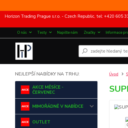
Horizon Trading Prague s.r.o. - Czech Republic, tel: +420 60
O nás
Testy
Napište nám
Značky
Informace pr
NEJLEPŠÍ NABÍDKY NA TRHU:
Úvod
SUP
AKCE MĚSÍCE -
ČERVENEC
MIMOŘÁDNĚ V NABÍDCE
OUTLET