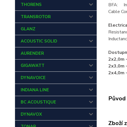
THORENS
BFA: I
Cable C
TRANSROTOR
Electric
GLANZ
Resista
Inducta
ACOUSTIC SOLID
Dostupn
AURENDER
2x2,0m -
GIGAWATT
2x3,0m -
2x4,0m -
DYNAVOICE
INDIANA LINE
Původ 
BC ACOUSTIQUE
DYNAVOX
Zboží 
TONAR