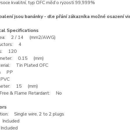
ysoce kvalitní, typ OFC měď o ryzosti 99,999%
balení jsou banánky - dle přání zákazníka možné osazení v
al Specifications
Area: 2 / 14 (mm2/AWG)
ductors: 4
res: 120
ameter: 0.15 (mm)
terial: Tin Plated OFC
tion PP
: PVC
ameter: 15 (mm)
 Free & Flame Retardant: No
ors
ation: Single wire, 2 to 2 plugs
: Included
 Included