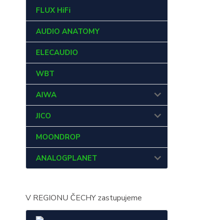
FLUX HiFi
AUDIO ANATOMY
ELECAUDIO
WBT
AIWA
JICO
MOONDROP
ANALOGPLANET
V REGIONU ČECHY zastupujeme