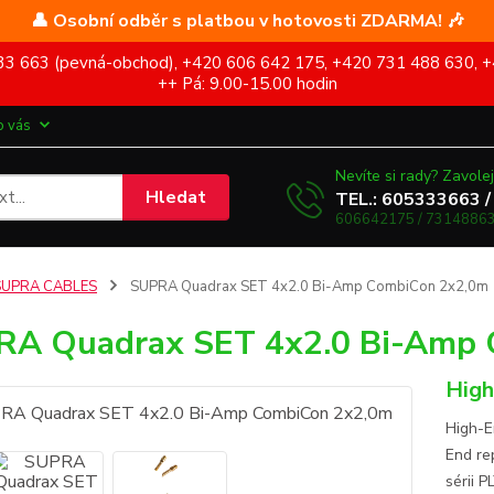
👤 Osobní odběr s platbou v hotovosti ZDARMA! 🎶
5 333 663 (pevná-obchod), +420 606 642 175, +420 731 488 630, +
++ Pá: 9.00-15.00 hodin
o vás
Nevíte si rady? Zavolej
Hledat
TEL.: 605333663 /
606642175 / 73148863
SUPRA CABLES
SUPRA Quadrax SET 4x2.0 Bi-Amp CombiCon 2x2,0m
RA Quadrax SET 4x2.0 Bi-Amp 
High
High-E
End re
sérii P