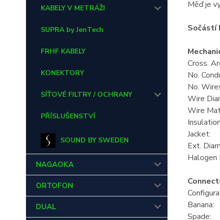
Měď je v
KABELY V METRÁŽI
Sočástí 
SUPRA by JenTech
Mechanic
FRHF KABELY
Cross. 
KONEKTORY
No. Con
No. Wi
SÍŤOVÉ FILTRY / OCHRANY
Wire Di
Wire Ma
PŘÍSLUŠENSTVÍ
Insula
Jacket
SOUND BY SWEDEN
Ext. Di
Halogen
NAGAOKA
Connect
ORTOFON
Configur
Banana
DUAL
Spade: