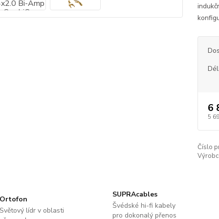
indukč
konfig
Dos
Dél
6 
5 6
Číslo p
Výrobc
SUPRAcables
Ortofon
Švédské hi-fi kabely
Světový lídr v oblasti
pro dokonalý přenos