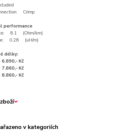
ncluded
onnection: Crimp
al performance
nce: 8.1 (Ohm/km)
nce: 0.28 (uH/m)
é délky:
 6.890,- Kč
 7.860,- Kč
 8.860,- Kč
zboží
zařazeno v kategoriích