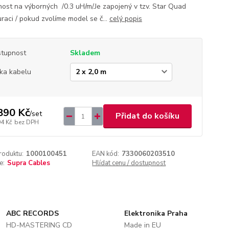
nost na výborných /0.3 uH/m/.Je zapojený v tzv. Star Quad
uraci / pokud zvolíme model se č...
celý popis
tupnost
Skladem
ka kabelu
890 Kč
/
set
Přidat do košíku
94 Kč
bez DPH
roduktu:
1000100451
EAN kód:
7330060203510
e:
Supra Cables
Hlídat cenu / dostupnost
ABC RECORDS
Elektronika Praha
HD-MASTERING CD
Made in EU