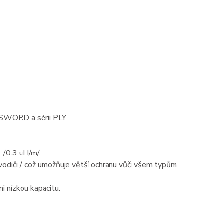
 SWORD a sérii PLY.
h /0.3 uH/m/.
vodiči /, což umožňuje větší ochranu vůči všem typům
i nízkou kapacitu.