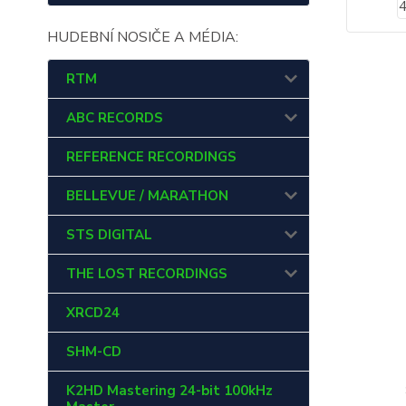
HUDEBNÍ NOSIČE A MÉDIA:
RTM
ABC RECORDS
REFERENCE RECORDINGS
BELLEVUE / MARATHON
STS DIGITAL
THE LOST RECORDINGS
XRCD24
SHM-CD
K2HD Mastering 24-bit 100kHz