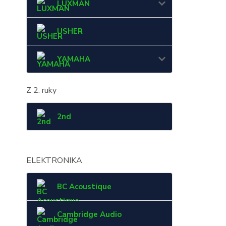
LUXMAN
USHER
YAMAHA
Z 2. ruky
2nd
ELEKTRONIKA
BC Acoustique
Cambridge Audio