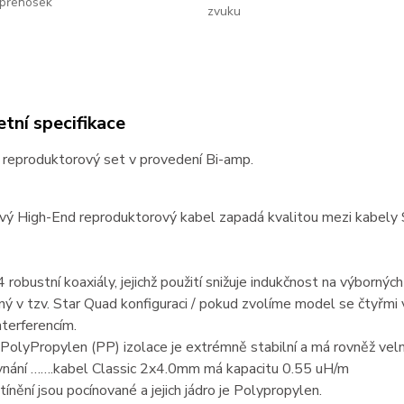
přenosek
zvuku
tní specifikace
 reproduktorový set v provedení Bi-amp.
vý High-End reproduktorový kabel zapadá kvalitou mezi kabely
4 robustní koaxiály, jejichž použití snižuje indukčnost na výbornýc
ný v tzv. Star Quad konfiguraci / pokud zvolíme model se čtyřmi 
nterferencím.
 PolyPropylen (PP) izolace je extrémně stabilní a má rovněž velm
vnání …….kabel Classic 2x4.0mm má kapacitu 0.55 uH/m
stínění jsou pocínované a jejich jádro je Polypropylen.