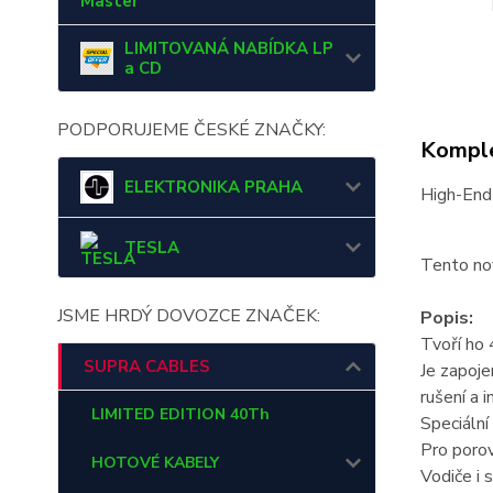
Master
LIMITOVANÁ NABÍDKA LP
a CD
PODPORUJEME ČESKÉ ZNAČKY:
Komple
ELEKTRONIKA PRAHA
High-End
TESLA
Tento no
JSME HRDÝ DOVOZCE ZNAČEK:
Popis:
Tvoří ho 
SUPRA CABLES
Je zapoje
rušení a i
LIMITED EDITION 40Th
Speciální
Pro poro
HOTOVÉ KABELY
Vodiče i 