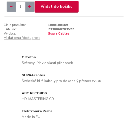
Přidat do košíku
Číslo produktu:
1000100469
EAN kód:
7330060203527
Výrobce:
Supra Cables
Hlídat cenu / dostupnost
Ortofon
Světový lídr v oblasti přenosek
SUPRAcables
Švédské hi-fi kabely pro dokonalý přenos zvuku
ABC RECORDS
HD-MASTERING CD
Elektronika Praha
Made in EU