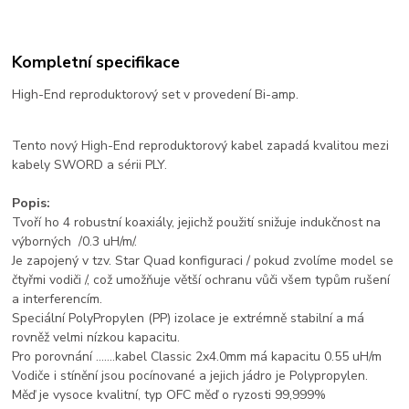
Kompletní specifikace
High-End reproduktorový set v provedení Bi-amp.
Tento nový High-End reproduktorový kabel zapadá kvalitou mezi
kabely SWORD a sérii PLY.
Popis:
Tvoří ho 4 robustní koaxiály, jejichž použití snižuje indukčnost na
výborných /0.3 uH/m/.
Je zapojený v tzv. Star Quad konfiguraci / pokud zvolíme model se
čtyřmi vodiči /, což umožňuje větší ochranu vůči všem typům rušení
a interferencím.
Speciální PolyPropylen (PP) izolace je extrémně stabilní a má
rovněž velmi nízkou kapacitu.
Pro porovnání …….kabel Classic 2x4.0mm má kapacitu 0.55 uH/m
Vodiče i stínění jsou pocínované a jejich jádro je Polypropylen.
Měď je vysoce kvalitní, typ OFC měď o ryzosti 99,999%