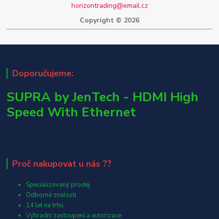
horizontrading@email.cz
Copyright © 2026
Doporučujeme:
SUPRA by JenTech - HDMI High
Speed With Ethernet
Proč nakupovat u nás ??
Specializovaný prodej
Odborné znalosti
14 let na trhu
Výhradní zastoupení a autorizace