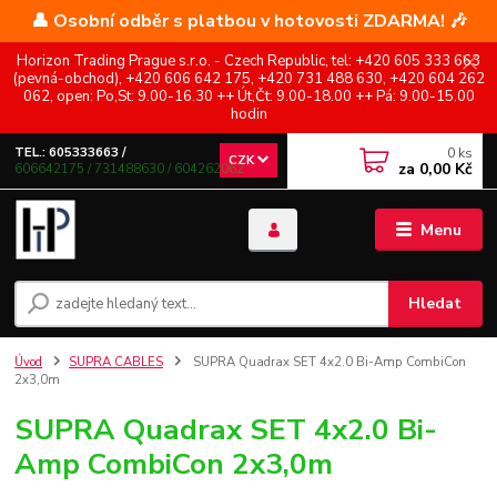
👤 Osobní odběr s platbou v hotovosti ZDARMA! 🎶
Horizon Trading Prague s.r.o. - Czech Republic, tel: +420 605 333 663
(pevná-obchod), +420 606 642 175, +420 731 488 630, +420 604 262
062, open: Po,St: 9.00-16.30 ++ Út,Čt: 9.00-18.00 ++ Pá: 9.00-15.00
hodin
0
ks
TEL.: 605333663 /
CZK
za
0,00 Kč
606642175 / 731488630 / 604262062
Menu
Hledat
Úvod
SUPRA CABLES
SUPRA Quadrax SET 4x2.0 Bi-Amp CombiCon
2x3,0m
SUPRA Quadrax SET 4x2.0 Bi-
Amp CombiCon 2x3,0m