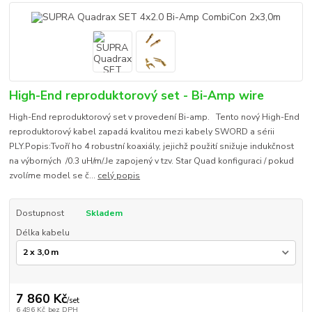
High-End reproduktorový set - Bi-Amp wire
High-End reproduktorový set v provedení Bi-amp. Tento nový High-End
reproduktorový kabel zapadá kvalitou mezi kabely SWORD a sérii
PLY.Popis:Tvoří ho 4 robustní koaxiály, jejichž použití snižuje indukčnost
na výborných /0.3 uH/m/.Je zapojený v tzv. Star Quad konfiguraci / pokud
zvolíme model se č...
celý popis
Dostupnost
Skladem
Délka kabelu
7 860 Kč
/
set
6 496 Kč
bez DPH