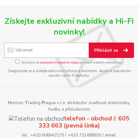
Získejte exkluzivní nabídky a Hi-Fi
novinky!
Přihlásit se
Souhlasím se
zpracováním osobních údajů
za účelem rozesílky newsletteru.
Zaregistrujte se a získejte exkluzivní přístup k novinkám, akcím a speciálním
slevám na Hi-Fi techniku.
H
orizon
T
rading
P
rague s.r.o. distributor značkové elektroniky,
hudby a příslušenství
telefon - obchod /: 605
333 663 (pevná linka)
tel: +420 606642175 / +420 731488630 / email: