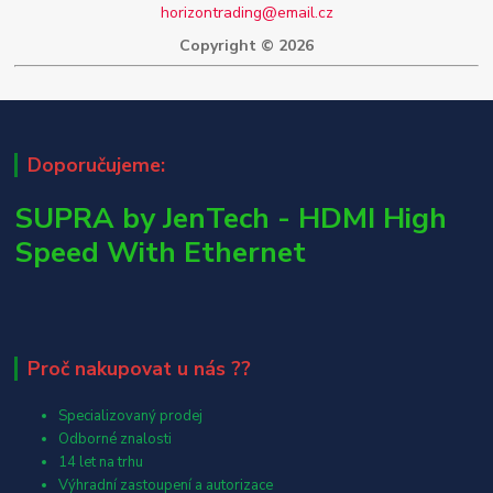
horizontrading@email.cz
Copyright © 2026
Doporučujeme:
SUPRA by JenTech - HDMI High
Speed With Ethernet
Proč nakupovat u nás ??
Specializovaný prodej
Odborné znalosti
14 let na trhu
Výhradní zastoupení a autorizace