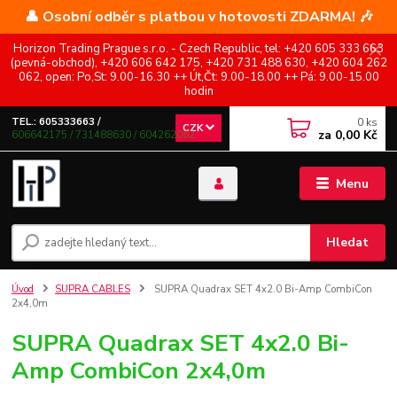
👤 Osobní odběr s platbou v hotovosti ZDARMA! 🎶
Horizon Trading Prague s.r.o. - Czech Republic, tel: +420 605 333 663
(pevná-obchod), +420 606 642 175, +420 731 488 630, +420 604 262
062, open: Po,St: 9.00-16.30 ++ Út,Čt: 9.00-18.00 ++ Pá: 9.00-15.00
hodin
0
ks
TEL.: 605333663 /
CZK
za
0,00 Kč
606642175 / 731488630 / 604262062
Menu
Hledat
Úvod
SUPRA CABLES
SUPRA Quadrax SET 4x2.0 Bi-Amp CombiCon
2x4,0m
SUPRA Quadrax SET 4x2.0 Bi-
Amp CombiCon 2x4,0m