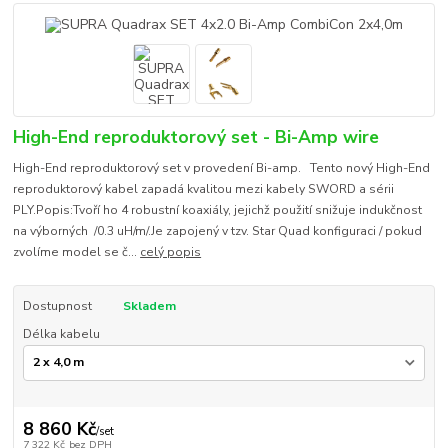
High-End reproduktorový set - Bi-Amp wire
High-End reproduktorový set v provedení Bi-amp. Tento nový High-End
reproduktorový kabel zapadá kvalitou mezi kabely SWORD a sérii
PLY.Popis:Tvoří ho 4 robustní koaxiály, jejichž použití snižuje indukčnost
na výborných /0.3 uH/m/.Je zapojený v tzv. Star Quad konfiguraci / pokud
zvolíme model se č...
celý popis
Dostupnost
Skladem
Délka kabelu
8 860 Kč
/
set
7 322 Kč
bez DPH