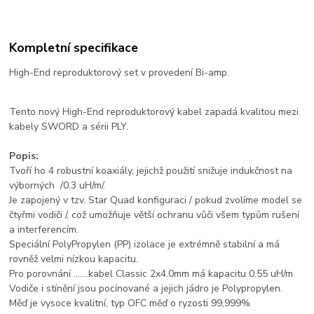
Kompletní specifikace
High-End reproduktorový set v provedení Bi-amp.
Tento nový High-End reproduktorový kabel zapadá kvalitou mezi
kabely SWORD a sérii PLY.
Popis:
Tvoří ho 4 robustní koaxiály, jejichž použití snižuje indukčnost na
výborných /0.3 uH/m/.
Je zapojený v tzv. Star Quad konfiguraci / pokud zvolíme model se
čtyřmi vodiči /, což umožňuje větší ochranu vůči všem typům rušení
a interferencím.
Speciální PolyPropylen (PP) izolace je extrémně stabilní a má
rovněž velmi nízkou kapacitu.
Pro porovnání …….kabel Classic 2x4.0mm má kapacitu 0.55 uH/m
Vodiče i stínění jsou pocínované a jejich jádro je Polypropylen.
Měď je vysoce kvalitní, typ OFC měď o ryzosti 99,999%