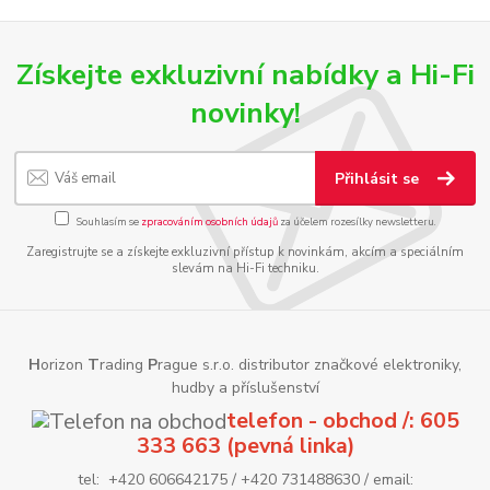
Získejte exkluzivní nabídky a Hi-Fi
novinky!
Přihlásit se
Souhlasím se
zpracováním osobních údajů
za účelem rozesílky newsletteru.
Zaregistrujte se a získejte exkluzivní přístup k novinkám, akcím a speciálním
slevám na Hi-Fi techniku.
H
orizon
T
rading
P
rague s.r.o. distributor značkové elektroniky,
hudby a příslušenství
telefon - obchod /: 605
333 663 (pevná linka)
tel: +420 606642175 / +420 731488630 / email: