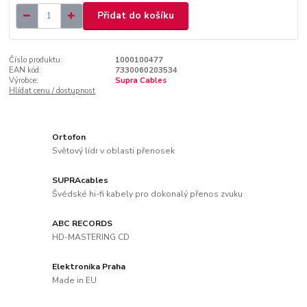
Přidat do košíku
Číslo produktu:
1000100477
EAN kód:
7330060203534
Výrobce:
Supra Cables
Hlídat cenu / dostupnost
Ortofon
Světový lídr v oblasti přenosek
SUPRAcables
Švédské hi-fi kabely pro dokonalý přenos zvuku
ABC RECORDS
HD-MASTERING CD
Elektronika Praha
Made in EU