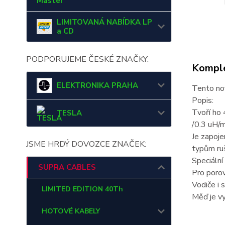
Master
LIMITOVANÁ NABÍDKA LP
a CD
PODPORUJEME ČESKÉ ZNAČKY:
Komple
ELEKTRONIKA PRAHA
Tento no
Popis:
Tvoří ho 
TESLA
/0.3 uH/m
Je zapoje
JSME HRDÝ DOVOZCE ZNAČEK:
typům ruš
Speciální
SUPRA CABLES
Pro poro
Vodiče i 
LIMITED EDITION 40Th
Měď je vy
HOTOVÉ KABELY