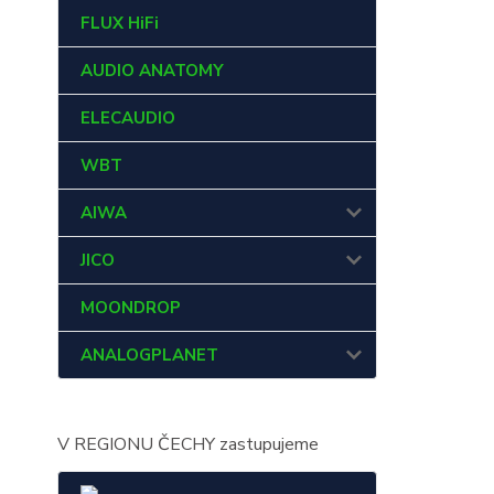
FLUX HiFi
AUDIO ANATOMY
ELECAUDIO
WBT
AIWA
JICO
MOONDROP
ANALOGPLANET
V REGIONU ČECHY zastupujeme