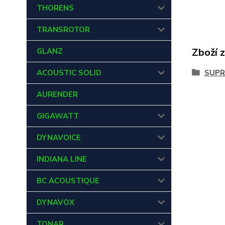
THORENS
TRANSROTOR
Zboží 
GLANZ
ACOUSTIC SOLID
SUPR
AURENDER
GIGAWATT
DYNAVOICE
INDIANA LINE
BC ACOUSTIQUE
DYNAVOX
TONAR