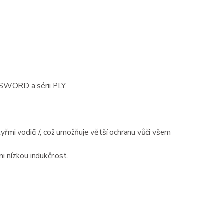
 SWORD a sérii PLY.
řmi vodiči /, což umožňuje větší ochranu vůči všem
i nízkou indukčnost.