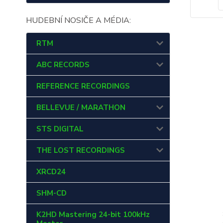
HUDEBNÍ NOSIČE A MÉDIA:
RTM
ABC RECORDS
REFERENCE RECORDINGS
BELLEVUE / MARATHON
STS DIGITAL
THE LOST RECORDINGS
XRCD24
SHM-CD
K2HD Mastering 24-bit 100kHz