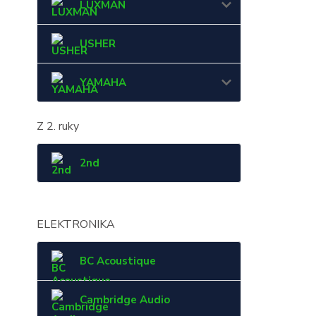
LUXMAN
USHER
YAMAHA
Z 2. ruky
2nd
ELEKTRONIKA
BC Acoustique
Cambridge Audio