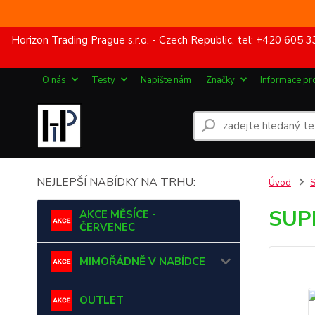
Horizon Trading Prague s.r.o. - Czech Republic, tel: +420 60
O nás
Testy
Napište nám
Značky
Informace pr
NEJLEPŠÍ NABÍDKY NA TRHU:
Úvod
SUP
AKCE MĚSÍCE -
ČERVENEC
MIMOŘÁDNĚ V NABÍDCE
OUTLET