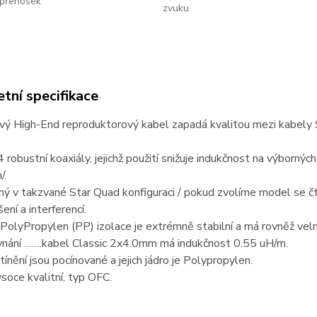
přenosek
zvuku
tní specifikace
vý High-End reproduktorový kabel zapadá kvalitou mezi kabely
4 robustní koaxiály, jejichž použití snižuje indukčnost na výborných
/.
ný v takzvané Star Quad konfiguraci / pokud zvolíme model se čty
ení a interferencí.
 PolyPropylen (PP) izolace je extrémně stabilní a má rovněž velm
vnání …….kabel Classic 2x4.0mm má indukčnost 0.55 uH/m.
stínění jsou pocínované a jejich jádro je Polypropylen.
soce kvalitní, typ OFC.