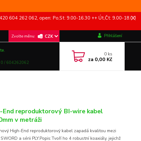
420 604 262 062, open: Po,St: 9.00-16.30 ++ Út,Čt: 9.00-18.00
Přihlášení
CZK
te.
0
ks
za
0,00 Kč
0 / 604262062
-End reproduktorový BI-wire kabel
0mm v metráži
nový High-End reproduktorový kabel zapadá kvalitou mezi
SWORD a sérii PLY.Popis:Tvoří ho 4 robustní koaxiály, jejichž