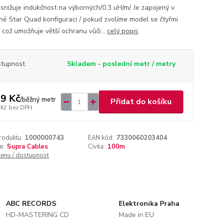
 snižuje indukčnost na výborných/0.3 uH/m/. Je zapojený v
né Star Quad konfiguraci / pokud zvolíme model se čtyřmi
/, což umožňuje větší ochranu vůči...
celý popis
tupnost
Skladem - poslední metr / metry
9 Kč
/
běžný metr
Přidat do košíku
 Kč
bez DPH
roduktu:
1000000743
EAN kód:
7330060203404
e:
Supra Cables
Cívka:
100m
cenu / dostupnost
ABC RECORDS
Elektronika Praha
HD-MASTERING CD
Made in EU