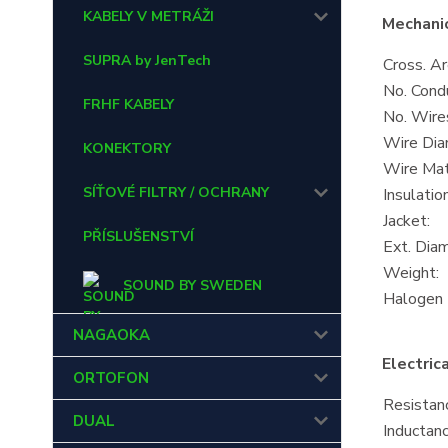
KABELY V METRÁŽI
Mechanic
SUPRA by JenTech
Cross. Ar
No. Cond
FRHF KABELY
No. Wire
Wire Dia
KONEKTORY
Wire Mate
SÍŤOVÉ FILTRY / OCHRANY
Insulatio
Jacket:
PŘÍSLUŠENSTVÍ
Ext. Diam
Weight:
SOUND BY SWEDEN
Halogen 
NAGAOKA
Electric
ORTOFON
Resistan
DUAL
Inductanc