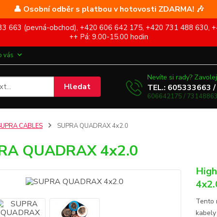
👤 Osobní odběr s platbou v hotovosti ZDARMA! 🎶
5 333 663 (pevná-obchod), +420 606 642 175, +420 731 488 630, +
++ Pá: 9.00-15.00 hodin
o vás
Nevíte si rady? Zavolej
Hledat
TEL.: 605333663 /
606642175 / 73148863
SUPRA CABLES
SUPRA QUADRAX 4x2.0
RA QUADRAX 4x2.0
High
4x2.
Tento 
kabely 