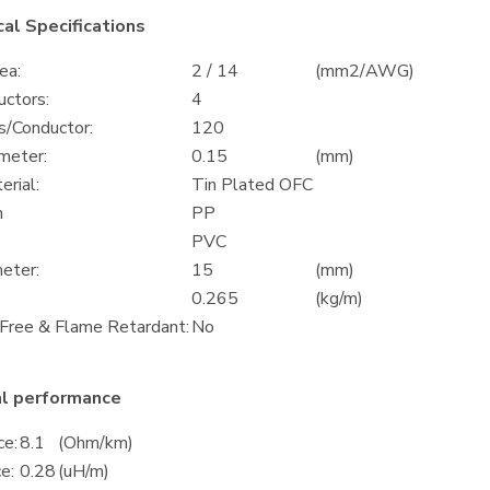
al Specifications
ea:
2 / 14
(mm2/AWG)
uctors:
4
s/Conductor:
120
meter:
0.15
(mm)
rial:
Tin Plated OFC
n
PP
PVC
eter:
15
(mm)
0.265
(kg/m)
Free & Flame Retardant:
No
al performance
ce:
8.1
(Ohm/km)
e:
0.28
(uH/m)