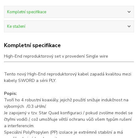
Kompletní specifikace
Ke stažení
Kompletní specifikace
High-End reproduktorový set v provedení Single wire
Tento nový High-End reproduktorový kabel zapadá kvalitou mezi
kabely SWORD a sérii PLY.
Popis:
Tvoří ho 4 robustní koaxiály, jejichž použití snižuje indukčnost na
výborných /0.3 uH/m/.
Je zapojený v tzv. Star Quad konfiguraci / pokud zvolíme model se
čtyřmi vodiči /, což umožňuje větší ochranu vůči všem typům rušení
a interferencím.
Speciální PolyPropylen (PP) izolace je extrémně stabilní a má