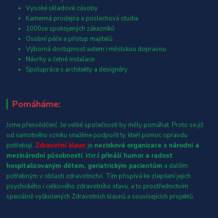
Vysoké skladové zásoby
Kamenná prodejna a poslechová studia
1000ce spokojených zákazníků
Osobní péče a přístup majitelů
Výborná dostupnost autem i městskou dopravou
Návrhy a četné instalace
Spolupráce s architekty a designéry
Pomáháme:
Jsme přesvědčení, že velké společnosti by měly pomáhat. Proto se již
od samotného vzniku snažíme podpořit ty, kteří pomoc opravdu
potřebují.
Zdravotní klaun
je
nezisková organizace s národní a
mezinárodní působností
, která
přináší humor a radost
hospitalizovaným dětem, geriatrickým pacientům
a dalším
potřebným v oblasti zdravotnictví. Tím přispívá ke zlepšení jejich
psychického i celkového zdravotního stavu, a to prostřednictvím
speciálně vyškolených Zdravotních klaunů a souvisejících projektů.