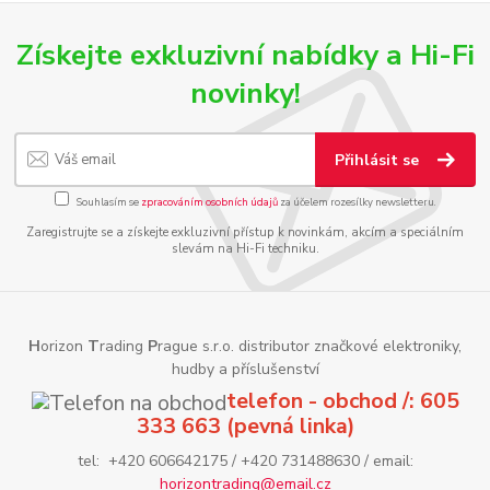
Získejte exkluzivní nabídky a Hi-Fi
novinky!
Přihlásit se
Souhlasím se
zpracováním osobních údajů
za účelem rozesílky newsletteru.
Zaregistrujte se a získejte exkluzivní přístup k novinkám, akcím a speciálním
slevám na Hi-Fi techniku.
H
orizon
T
rading
P
rague s.r.o. distributor značkové elektroniky,
hudby a příslušenství
telefon - obchod /: 605
333 663 (pevná linka)
tel: +420 606642175 / +420 731488630 / email:
horizontrading@email.cz