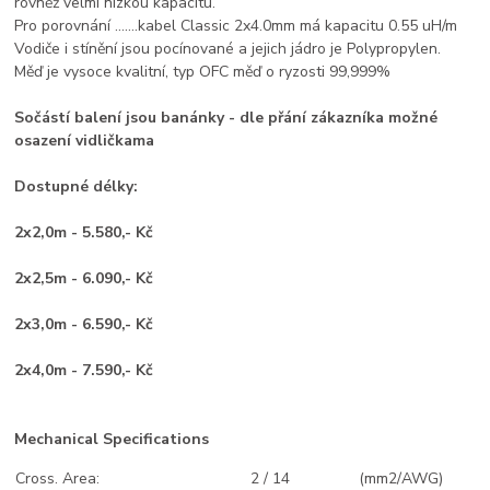
rovněž velmi nízkou kapacitu.
Pro porovnání …….kabel Classic 2x4.0mm má kapacitu 0.55 uH/m
Vodiče i stínění jsou pocínované a jejich jádro je Polypropylen.
Měď je vysoce kvalitní, typ OFC měď o ryzosti 99,999%
Sočástí balení jsou banánky - dle přání zákazníka možné
osazení vidličkama
Dostupné délky:
2x2,0m - 5.580,- Kč
2x2,5m - 6.090,- Kč
2x3,0m - 6.590,- Kč
2x4,0m - 7.590,- Kč
Mechanical Specifications
Cross. Area:
2 / 14
(mm2/AWG)