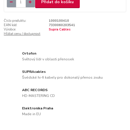
Přidat do košíku
Číslo produktu:
1000100410
EAN kód:
7330060203541
Výrobce:
Supra Cables
Hlídat cenu / dostupnost
Ortofon
Světový lídr v oblasti přenosek
SUPRAcables
Švédské hi-fi kabely pro dokonalý přenos zvuku
ABC RECORDS
HD-MASTERING CD
Elektronika Praha
Made in EU