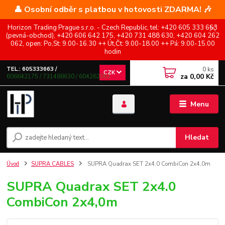
👤 Osobní odběr s platbou v hotovosti ZDARMA! 🎶
Horizon Trading Prague s.r.o. - Czech Republic, tel: +420 605 333 663
(pevná-obchod), +420 606 642 175, +420 731 488 630, +420 604 262
062, open: Po,St: 9.00-16.30 ++ Út,Čt: 9.00-18.00 ++ Pá: 9.00-15.00
hodin
0
ks
TEL.: 605333663 /
CZK
za
0,00 Kč
606642175 / 731488630 / 604262062
Menu
Hledat
Úvod
SUPRA CABLES
SUPRA Quadrax SET 2x4.0 CombiCon 2x4,0m
SUPRA Quadrax SET 2x4.0
CombiCon 2x4,0m