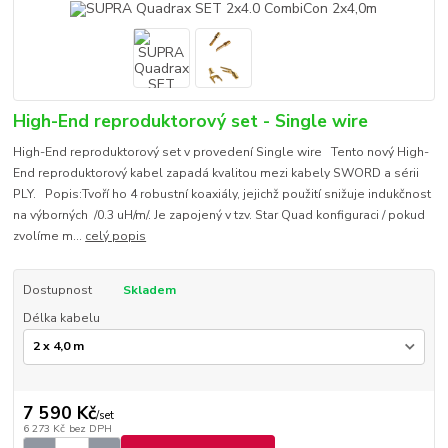
High-End reproduktorový set - Single wire
High-End reproduktorový set v provedení Single wire Tento nový High-
End reproduktorový kabel zapadá kvalitou mezi kabely SWORD a sérii
PLY. Popis:Tvoří ho 4 robustní koaxiály, jejichž použití snižuje indukčnost
na výborných /0.3 uH/m/. Je zapojený v tzv. Star Quad konfiguraci / pokud
zvolíme m...
celý popis
Dostupnost
Skladem
Délka kabelu
7 590 Kč
/
set
6 273 Kč
bez DPH